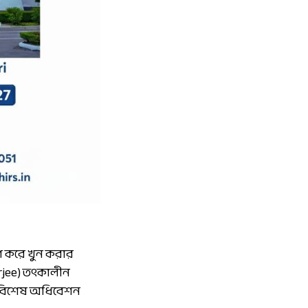
ণ করে খুন করার
erjee) তৎকালীন
ে বিশেষ অধিবেশন