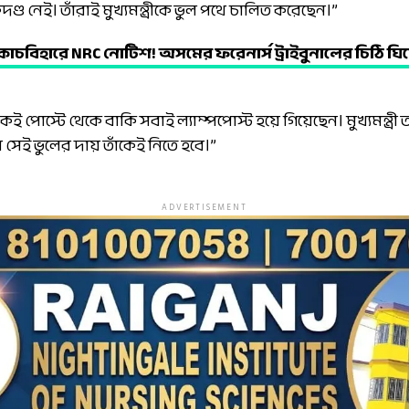
দণ্ড নেই। তাঁরাই মুখ্যমন্ত্রীকে ভুল পথে চালিত করেছেন।”
োচবিহারে NRC নোটিশ! অসমের ফরেনার্স ট্রাইবুনালের চিঠি ঘি
 পোস্টে থেকে বাকি সবাই ল্যাম্পপোস্ট হয়ে গিয়েছেন। মুখ্যমন্ত্রী
সেই ভুলের দায় তাঁকেই নিতে হবে।”
ADVERTISEMENT