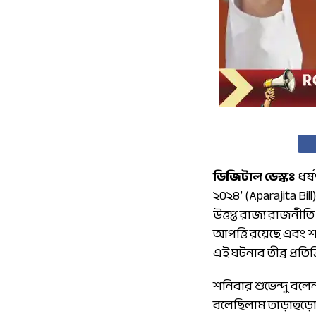
ডিজিটাল ডেস্কঃ
ধর্
২০২৪’ (Aparajita B
উত্তপ্ত রাজ্য রাজনীতি
আপত্তি রয়েছে এবং শাস্
এই ঘটনার তীব্র প্রত
শনিবার শুভেন্দু বলে
বলেছিলাম তাড়াহুড়ো 