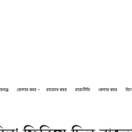
য়গঞ্জ
জেলার খবর
রাজ্যের খবর
রাজনীতি
খেলার খবর
বি