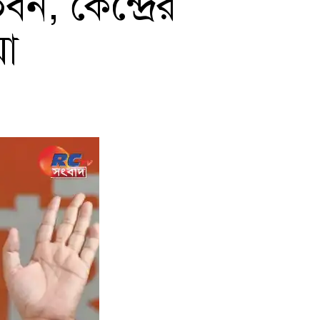
, কেন্দ্রের
য়া