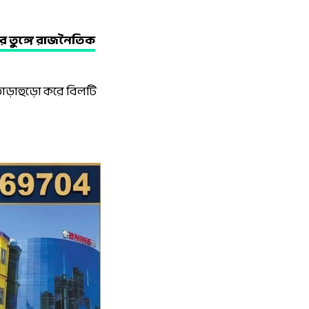
রে তুঙ্গে রাজনৈতিক
 তাড়াহুড়ো করে বিলটি