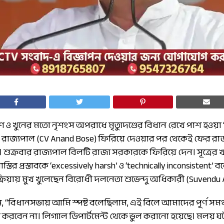
ষণ ও খুনের মতো নৃশংস অপরাধে মৃত্যুদণ্ডের বিধান রেখে পাশ হও
ill) রাজ্যপাল (CV Anand Bose) ফিরিয়ে দেওয়ার পর থেকেই ফের
। শুক্রবার রাজ্যপাল বিলটি রাজ্য সরকারকে ফিরিয়ে দেন। সূত্রের খবর, 
তির প্রস্তাবকে ‘excessively harsh’ ও ‘technically inconsistent’ 
িক্রিয়ায় মুখ খুলেছেন বিরোধী দলনেতা শুভেন্দু অধিকারী (Suvendu A
ন, “বিধানসভায় আমি স্পষ্ট বলেছিলাম, এই বিলে আমাদের পূর্ণ সমর্থ
করবেন না। লিগ্যাল ডিপার্টমেন্ট থেকে ভুল করানো হয়েছে। মলয় ঘ