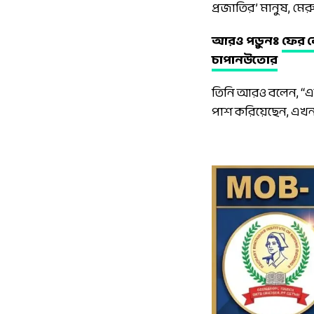
প্রজাতির’ মানুষ, মেরু
আরও পড়ুনঃ
ফের ক
চাপানউতোর
তিনি আরও বলেন, “একই
পাশ করিয়েছেন, এখন 