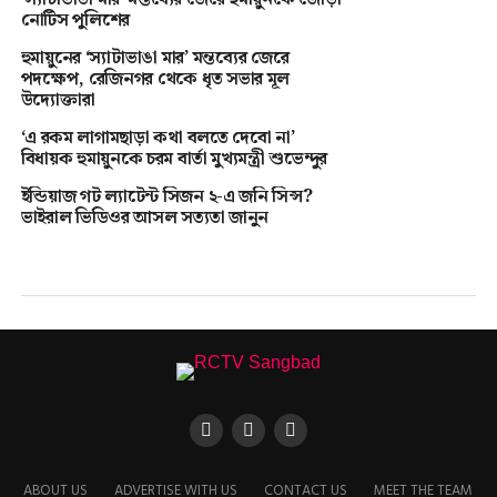
নোটিস পুলিশের
হুমায়ুনের ‘স্যাটাভাঙা মার’ মন্তব্যের জেরে
পদক্ষেপ, রেজিনগর থেকে ধৃত সভার মূল
উদ্যোক্তারা
‘এ রকম লাগামছাড়া কথা বলতে দেবো না’
বিধায়ক হুমায়ুনকে চরম বার্তা মুখ্যমন্ত্রী শুভেন্দুর
ইন্ডিয়াজ গট ল্যাটেন্ট সিজন ২-এ জনি সিন্স?
ভাইরাল ভিডিওর আসল সত্যতা জানুন
ABOUT US
ADVERTISE WITH US
CONTACT US
MEET THE TEAM