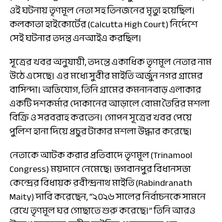
ওই ঘটনায় তৃণমূল নেতা সহ তিনজনের মৃত্যু হয়েছিল।
কলকাতা হাইকোর্টের (Calcutta High Court) নির্দেশে
সেই ঘটনার তদন্ত এনআইএ করছিল।
সূত্রের খবর অনুযায়ী, তদন্তে একাধিক তৃণমূল নেতার নাম
উঠে এসেছে। এর মধ্যে সুবীর মাইতি অর্জুন নগর গ্রামের
বাসিন্দা। অভিযোগ, তিনি গ্রামের কমনানবাড় এলাকার
একটি দশকর্মার দোকানের আড়ালে বোমা তৈরির মশলা
বিক্রি ও সরবরাহ করতেন। গোপন সূত্রের খবর পেয়ে
পুলিশ হানা দিয়ে প্রচুর টাকার মশলা উদ্ধার করেছে।
নেতাকে আটক করার প্রতিবাদে তৃণমূল (Trinamool
Congress) ময়দানে নেমেছে। ভগবানপুর বিধানসভা
কেন্দ্রের বিধায়ক রবীন্দ্রনাথ মাইতি (Rabindranath
Maity) দাবি করেছেন, “২০২৬ সালের নির্বাচনকে সামনে
রেখে তৃণমূল ঘর গোছাতে শুরু করেছে।” তিনি আরও