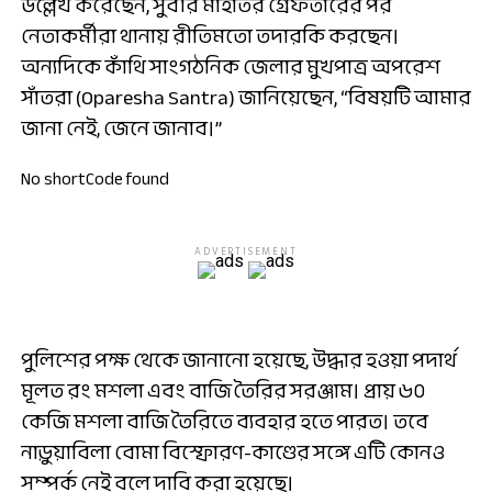
উল্লেখ করেছেন, সুবীর মাইতির গ্রেফতারের পর
নেতাকর্মীরা থানায় রীতিমতো তদারকি করছেন।
অন্যদিকে কাঁথি সাংগঠনিক জেলার মুখপাত্র অপরেশ
সাঁতরা (Oparesha Santra) জানিয়েছেন, “বিষয়টি আমার
জানা নেই, জেনে জানাব।”
No shortCode found
ADVERTISEMENT
পুলিশের পক্ষ থেকে জানানো হয়েছে, উদ্ধার হওয়া পদার্থ
মূলত রং মশলা এবং বাজি তৈরির সরঞ্জাম। প্রায় ৬০
কেজি মশলা বাজি তৈরিতে ব্যবহার হতে পারত। তবে
নাড়ুয়াবিলা বোমা বিস্ফোরণ-কাণ্ডের সঙ্গে এটি কোনও
সম্পর্ক নেই বলে দাবি করা হয়েছে।