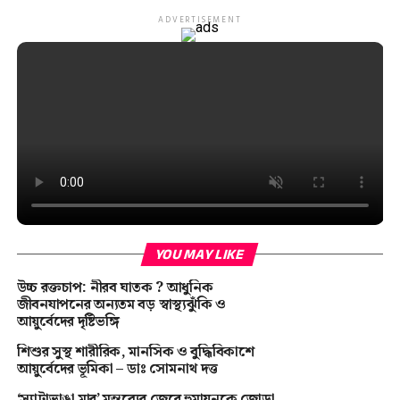
ADVERTISEMENT
YOU MAY LIKE
উচ্চ রক্তচাপ: নীরব ঘাতক ? আধুনিক
জীবনযাপনের অন্যতম বড় স্বাস্থ্যঝুঁকি ও
আয়ুর্বেদের দৃষ্টিভঙ্গি
শিশুর সুস্থ শারীরিক, মানসিক ও বুদ্ধিবিকাশে
আয়ুর্বেদের ভূমিকা – ডাঃ সোমনাথ দত্ত
‘স্যাটাভাঙা মার’ মন্তব্যের জেরে হুমায়ুনকে জোড়া