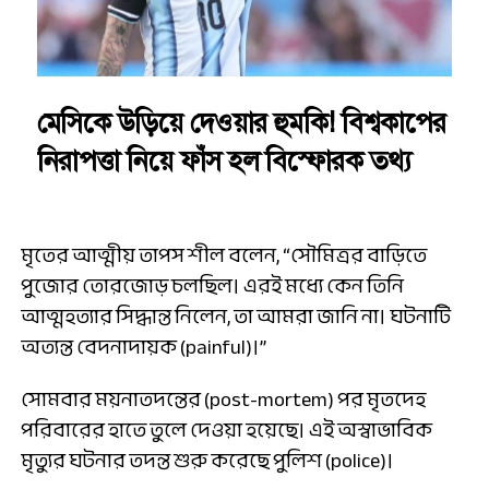
মেসিকে উড়িয়ে দেওয়ার হুমকি! বিশ্বকাপের
নিরাপত্তা নিয়ে ফাঁস হল বিস্ফোরক তথ্য
মৃতের আত্মীয় তাপস শীল বলেন, “সৌমিত্রর বাড়িতে
পুজোর তোরজোড় চলছিল। এরই মধ্যে কেন তিনি
আত্মহত্যার সিদ্ধান্ত নিলেন, তা আমরা জানি না। ঘটনাটি
অত্যন্ত বেদনাদায়ক (painful)।”
সোমবার ময়নাতদন্তের (post-mortem) পর মৃতদেহ
পরিবারের হাতে তুলে দেওয়া হয়েছে। এই অস্বাভাবিক
মৃত্যুর ঘটনার তদন্ত শুরু করেছে পুলিশ (police)।