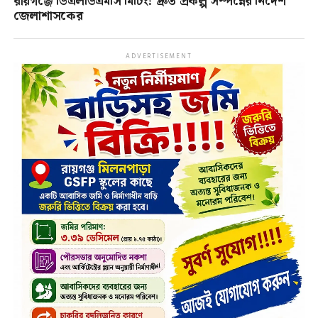
রায়গঞ্জে ডিএলডিএমসি মিটিং! দ্রুত প্রকল্প সম্পন্নের নির্দেশ
জেলাশাসকের
ADVERTISEMENT