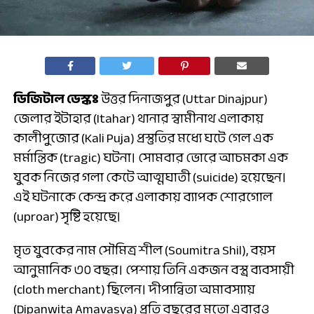
ডিজিটাল ডেস্কঃ
উত্তর দিনাজপুর (Uttar Dinajpur)
জেলার ইটাহার (Itahar) থানার স্বামীনাথ এলাকায়
কালীপুজোর (Kali Puja) প্রস্তুতির মধ্যে ঘটে গেল এক
মর্মান্তিক (tragic) ঘটনা। সোমবার ভোরে আচমকা এক
যুবক নিজের গলা কেটে আত্মঘাতী (suicide) হয়েছেন।
এই ঘটনাকে কেন্দ্র করে এলাকায় ব্যাপক শোরগোল
(uproar) সৃষ্টি হয়েছে।
মৃত যুবকের নাম সৌমিত্র শীল (Soumitra Shil), বয়স
আনুমানিক ৩০ বছর। পেশায় তিনি একজন বস্ত্র ব্যবসায়ী
(cloth merchant) ছিলেন। দীপান্বিতা অমাবস্যায়
(Dipanwita Amavasya) প্রতি বছরের মতো এবারও