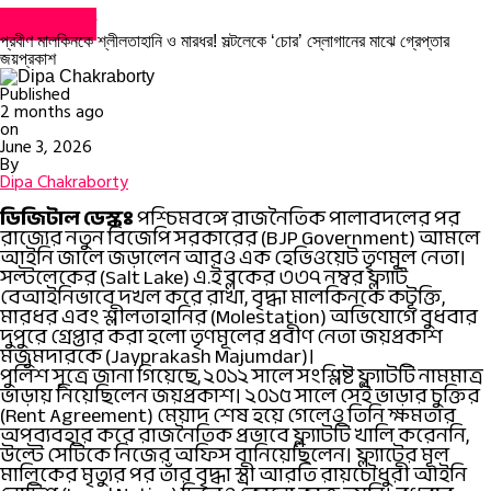
ভাইরাল খবর
প্রবীণ মালকিনকে শ্লীলতাহানি ও মারধর! সল্টলেকে ‘চোর’ স্লোগানের মাঝে গ্রেপ্তার
জয়প্রকাশ
Published
2 months ago
on
June 3, 2026
By
Dipa Chakraborty
ডিজিটাল ডেস্কঃ
পশ্চিমবঙ্গে রাজনৈতিক পালাবদলের পর
রাজ্যের নতুন বিজেপি সরকারের (BJP Government) আমলে
আইনি জালে জড়ালেন আরও এক হেভিওয়েট তৃণমূল নেতা।
সল্টলেকের (Salt Lake) এ.ই ব্লকের ৩৩৭ নম্বর ফ্ল্যাট
বেআইনিভাবে দখল করে রাখা, বৃদ্ধা মালকিনকে কটূক্তি,
মারধর এবং শ্লীলতাহানির (Molestation) অভিযোগে বুধবার
দুপুরে গ্রেপ্তার করা হলো তৃণমূলের প্রবীণ নেতা জয়প্রকাশ
মজুমদারকে (Jayprakash Majumdar)।
পুলিশ সূত্রে জানা গিয়েছে, ২০১২ সালে সংশ্লিষ্ট ফ্ল্যাটটি নামমাত্র
ভাড়ায় নিয়েছিলেন জয়প্রকাশ। ২০১৫ সালে সেই ভাড়ার চুক্তির
(Rent Agreement) মেয়াদ শেষ হয়ে গেলেও তিনি ক্ষমতার
অপব্যবহার করে রাজনৈতিক প্রভাবে ফ্ল্যাটটি খালি করেননি,
উল্টে সেটিকে নিজের অফিস বানিয়েছিলেন। ফ্ল্যাটের মূল
মালিকের মৃত্যুর পর তাঁর বৃদ্ধা স্ত্রী আরতি রায়চৌধুরী আইনি