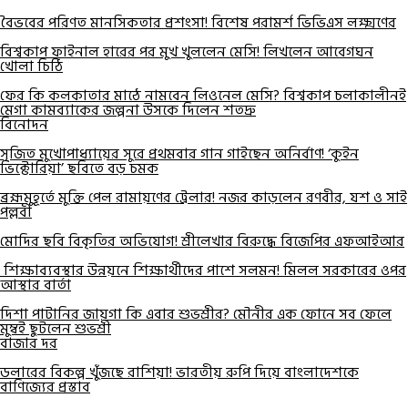
বৈভবের পরিণত মানসিকতার প্রশংসা! বিশেষ পরামর্শ ভিভিএস লক্ষ্মণের
বিশ্বকাপ ফাইনাল হারের পর মুখ খুললেন মেসি! লিখলেন আবেগঘন
খোলা চিঠি
ফের কি কলকাতার মাঠে নামবেন লিওনেল মেসি? বিশ্বকাপ চলাকালীনই
মেগা কামব্যাকের জল্পনা উসকে দিলেন শতদ্রু
বিনোদন
সৃজিত মুখোপাধ্যায়ের সুরে প্রথমবার গান গাইছেন অনির্বাণ! ‘কুইন
ভিক্টোরিয়া’ ছবিতে বড় চমক
ব্রহ্মমুহূর্তে মুক্তি পেল রামায়ণের ট্রেলার! নজর কাড়লেন রণবীর, যশ ও সাই
পল্লবী
মোদির ছবি বিকৃতির অভিযোগ! শ্রীলেখার বিরুদ্ধে বিজেপির এফআইআর
শিক্ষাব্যবস্থার উন্নয়নে শিক্ষার্থীদের পাশে সলমন! মিলল সরকারের ওপর
আস্থার বার্তা
দিশা পাটানির জায়গা কি এবার শুভশ্রীর? মৌনীর এক ফোনে সব ফেলে
মুম্বই ছুটলেন শুভশ্রী
বাজার দর
ডলারের বিকল্প খুঁজছে রাশিয়া! ভারতীয় রুপি দিয়ে বাংলাদেশকে
বাণিজ্যের প্রস্তাব