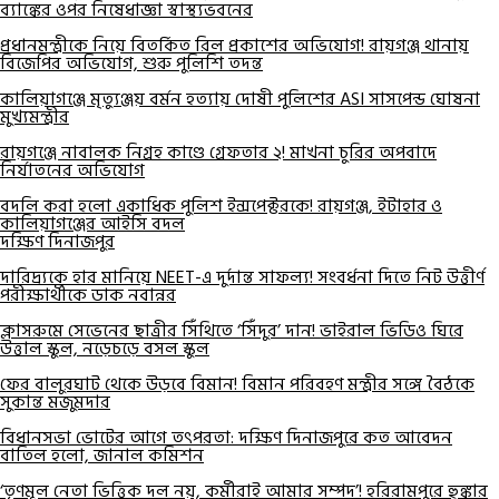
ব্যাঙ্কের ওপর নিষেধাজ্ঞা স্বাস্থ্যভবনের
প্রধানমন্ত্রীকে নিয়ে বিতর্কিত রিল প্রকাশের অভিযোগ! রায়গঞ্জ থানায়
বিজেপির অভিযোগ, শুরু পুলিশি তদন্ত
কালিয়াগঞ্জে মৃত্যুঞ্জয় বর্মন হত্যায় দোষী পুলিশের ASI সাসপেন্ড ঘোষনা
মুখ্যমন্ত্রীর
রায়গঞ্জে নাবালক নিগ্রহ কাণ্ডে গ্রেফতার ২! মাখনা চুরির অপবাদে
নির্যাতনের অভিযোগ
বদলি করা হলো একাধিক পুলিশ ইন্সপেক্টরকে! রায়গঞ্জ, ইটাহার ও
কালিয়াগঞ্জের আইসি বদল
দক্ষিণ দিনাজপুর
দারিদ্র্যকে হার মানিয়ে NEET-এ দুর্দান্ত সাফল্য! সংবর্ধনা দিতে নিট উত্তীর্ণ
পরীক্ষার্থীকে ডাক নবান্নর
ক্লাসরুমে সেভেনের ছাত্রীর সিঁথিতে ‘সিঁদুর’ দান! ভাইরাল ভিডিও ঘিরে
উত্তাল স্কুল, নড়েচড়ে বসল স্কুল
ফের বালুরঘাট থেকে উড়বে বিমান! বিমান পরিবহণ মন্ত্রীর সঙ্গে বৈঠকে
সুকান্ত মজুমদার
বিধানসভা ভোটের আগে তৎপরতা: দক্ষিণ দিনাজপুরে কত আবেদন
বাতিল হলো, জানাল কমিশন
‘তৃণমূল নেতা ভিত্তিক দল নয়, কর্মীরাই আমার সম্পদ’! হরিরামপুরে হুঙ্কার