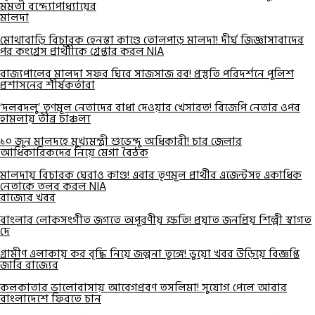
মমতা বন্দ্যোপাধ্যায়ের
মালদা
মোথাবাড়ি বিচারক হেনস্তা কাণ্ডে তোলপাড় মালদা! দীর্ঘ জিজ্ঞাসাবাদের
পর কংগ্রেস প্রার্থীীকে গ্রেপ্তার করল NIA
রাজ্যপালের মালদা সফর ঘিরে সাজসাজ রব! প্রস্তুতি পরিদর্শনে পুলিশ
প্রশাসনের শীর্ষকর্তারা
‘দলবদলু’ তৃণমূল নেতাদের বাধা দেওয়ার খেসারত! বিজেপি নেতার ওপর
হামলায় তীব্র চাঞ্চল্য
১০ জুন মালদহে মুখ্যমন্ত্রী শুভেন্দু অধিকারী! চার জেলার
আধিকারিকদের নিয়ে মেগা বৈঠক
মালদায় বিচারক ঘেরাও কাণ্ড! এবার তৃণমূল প্রার্থীর এজেন্টসহ একাধিক
নেতাকে তলব করল NIA
রাজ্যের খবর
বাংলার লোকসংগীত জগতে অপূরণীয় ক্ষতি! প্রয়াত জনপ্রিয় শিল্পী স্বাগত
দে
গ্রামীণ এলাকায় কর বৃদ্ধি নিয়ে জল্পনা তুঙ্গে! ভুয়ো খবর উড়িয়ে বিজ্ঞপ্তি
জারি রাজ্যের
কলকাতার ভালোবাসায় আবেগপ্রবণ তসলিমা! সুযোগ পেলে আবার
বাংলাদেশে ফিরতে চান