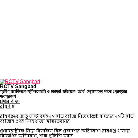
RCTV Sangbad
প্রবীণ মালকিনকে শ্লীলতাহানি ও মারধর! সল্টলেকে ‘চোর’ স্লোগানের মাঝে গ্রেপ্তার
জয়প্রকাশ
প্রথম পাতা
রায়গঞ্জ
রায়গঞ্জের ব্লাড সেন্টারসহ ১১ ব্লাড ব্যাঙ্কে নিষেধাজ্ঞা! রাজ্যের ১১টি ব্লাড
ব্যাঙ্কের ওপর নিষেধাজ্ঞা স্বাস্থ্যভবনের
প্রধানমন্ত্রীকে নিয়ে বিতর্কিত রিল প্রকাশের অভিযোগ! রায়গঞ্জ থানায়
বিজেপির অভিযোগ, শুরু পুলিশি তদন্ত