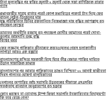
টানা মূল্যবৃদ্ধির পর স্বস্তির জুলাই! ১ জুলাই থেকে সস্তা বাণিজ্যিক রান্নার
গ্যাস
প্রধানমন্ত্রীর সাশ্রয় বার্তার পরেই কোপ! মধ্যবিত্তের পকেটে টান দিয়ে ফের
বাড়ল পেট্রল-ডিজেলের দাম
যুদ্ধ পরিস্থিতিতে চিনির রফতানিতে নিষেধাজ্ঞা! দাম বৃদ্ধির আশঙ্কায় বড়
পদক্ষেপ কেন্দ্রের
ভারতের অর্থনীতি রক্ষায় বড় পদক্ষেপ! মোদীর আহ্বানের পরেই সোনা-
রুপোর আমদানি শুল্ক বৃদ্ধি
বিশ্বের খবর
ফের লজ্জায় পাকিস্তান ক্রীড়াঙ্গন! কমনওয়েলথ গেমস চলাকালীন
লাপাত্তা আরও এক বক্সার
বাংলাদেশের মন্দিরে সমকামী বিয়ে ঘিরে তীব্র ক্ষোভ! শাস্তির দাবিতে
উত্তাল সামাজিক মাধ্যম
বাংলাদেশের পর আবার পাকিস্তানের ভাঙন নিশ্চিত? ১১ আগস্ট স্বাধীনতা
দিবস পালনের ঘোষণা বালুচিস্তানের
নেপালের অশান্তির আঁচ সরাসরি উত্তরবঙ্গের সীমান্তে! এসএসবির
সতর্কতায় বানচাল অনুপ্রবেশের বড় চক্রান্ত
ফোন ধরছেন না ডোনাল্ড ট্রাম্প! ফিফা সভাপতি ইনফান্তিনোর বিদায়ঘণ্টা
কি তবে বেজে গেল?