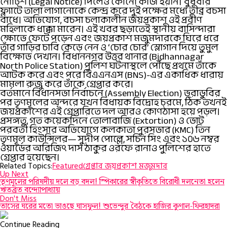
নোটিশ (Legal Notice) দিলেও কোনো কাজ হয়নি। বুধবার
ফ্ল্যাটে তালা লাগানোকে কেন্দ্র করে দুই পক্ষের মধ্যে তীব্র বচসা
বাধে। অভিযোগ, বচসা চলাকালীন জয়প্রকাশ ওই প্রবীণ
মহিলাকে ধাক্কা মারেন। এই খবর ছড়াতেই স্থানীয় বাসিন্দারা
ক্ষোভে ফেটে পড়েন এবং জয়প্রকাশ মজুমদারকে ঘিরে ধরে
তাঁর গাড়ির চাবি কেড়ে নেন ও ‘চোর চোর’ স্লোগান দিয়ে তুমুল
বিক্ষোভ দেখান। বিধাননগর উত্তর থানার (Bidhannagar
North Police Station) পুলিশ ঘটনাস্থলে পৌঁছে প্রথমে তাঁকে
আটক করে এবং পরে বিএএনএস (BNS)-এর একাধিক ধারায়
মামলা রুজু করে তাঁকে গ্রেপ্তার করে।
বর্তমানে বিধানসভা নির্বাচনে (Assembly Election) ভরাডুবির
পর তৃণমূলের অন্দরে যখন বিধায়ক বিদ্রোহ চরমে, ঠিক তখনই
জয়প্রকাশের এই গ্রেপ্তারিতে দল আরও কোণঠাসা হয়ে পড়ল।
প্রসঙ্গত, গত কয়েকদিনে তোলাবাজি (Extortion) ও ভোট
পরবর্তী হিংসার অভিযোগে কলকাতা পুরসভার (KMC) তিন
তৃণমূল কাউন্সিলর— সুদীপ পোল্লে, সচিন সিং এবং ১০৬ নম্বর
ওয়ার্ডের অরিজিৎ দাস ঠাকুর ওরফে রানাও পুলিশের হাতে
গ্রেপ্তার হয়েছেন।
Related Topics:
Featured
গ্রেপ্তার জয়প্রকাশ মজুমদার
Up Next
তৃণমূলের পরিষদীয় দলে বড় বদল! স্পিকারের স্বীকৃতিতে বিরোধী দলনেতা হলেন
ঋতব্রত বন্দ্যোপাধ্যায়
Don't Miss
তাসের ঘরের মতো ভাঙছে ঘাসফুল! শুভেন্দুর বৈঠকে হাজির কুণাল-ফিরহাদরা
Continue Reading