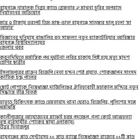
রায়গঞ্জে নাবালক নিগ্রহ কাণ্ডে গ্রেফতার ২! মাখনা চুরির অপবাদে
নির্যাতনের অভিযোগ
মাত্র ৫ টাকায় ভরপেট ডিম-মাছ-ভাত! রায়গঞ্জে সাড়ম্বরে চালু হলো ‘মা
আহার’
বিজ্ঞানের দুনিয়ায় বাঙালির বড় সাফল্য! নতুন ব্যাকটেরিয়ার আবিষ্কার
রায়গঞ্জ বিশ্ববিদ্যালয়ের
জেলার খবর
করনদিঘিতে মর্মান্তিক পথ দুর্ঘটনা! লরির চাকায় পিষ্ট হয়ে মৃত্যু দ্বাদশ
শ্রেণির ছাত্রীর
ইসলামপুরের প্রাক্তন বিজেপি নেতা চন্দন শেঠ প্রয়াত, শোকজ্ঞাপন সাংসদ
কার্তিক চন্দ্র পালের
ছোট পোশাকে নিষেধাজ্ঞা,দার্জিলিঙের ঐতিহ্যবাহী মহাকাল মন্দিরে নতুন
সিদ্ধান্তে তীব্র বিতর্ক
হাতুড়ে চিকিৎসক কাণ্ডে হেমতাবাদ থানা ঘেরাও বিজেপির, পুলিশের সঙ্গে
ধস্তাধস্তি
কালীপুজোর আয়োজনের মাঝেই চরম পদক্ষেপ, গলা কেটে আত্মহত্যা
বস্ত্র ব্যবসায়ীর; শোকের ছায়া এলাকায়।
উত্তর দিনাজপুর
রায়গঞ্জের ব্লাড সেন্টারসহ ১১ ব্লাড ব্যাঙ্কে নিষেধাজ্ঞা! রাজ্যের ১১টি ব্লাড