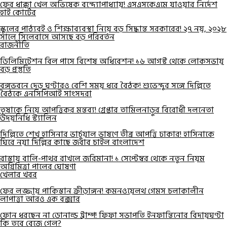
ফের ধাক্কা খেল অভিষেক বন্দ্যোপাধ্যায়! এসএসকেএমে যাওয়ার নির্দেশ
হাই কোর্টের
স্কুলের পাঠ্যবই ও শিক্ষাব্যবস্থা নিয়ে বড় সিদ্ধান্ত সরকারের! ২৭ নয়, ২০২৮
সালে সিলেবাসে আসছে বড় পরিবর্তন
রাজনীতি
ডিলিমিটেশন বিল পাসে বিশেষ অধিবেশন! ১৬ আগস্ট থেকে লোকসভায়
বড় প্রস্তুতি
বঙ্গভবনে দেড় ঘণ্টারও বেশি সময় ধরে বৈঠক! শুভেন্দুর সঙ্গে দিল্লিতে
বৈঠকে এনসিপিআই সাংসদরা
তৃষাকে নিয়ে আপত্তিকর মন্তব্য! গ্রেপ্তার তামিলনাড়ুর বিরোধী দলনেতা
উদয়নিধি স্ট্যালিন
দিল্লিতে শেখ হাসিনার ভার্চুয়াল ভাষণে তীব্র আপত্তি ঢাকার! হাসিনাকে
ঘিরে নয়া দিল্লির কাছে জবাব চাইল বাংলাদেশ
রাস্তায় বালি-পাথর রাখলে জরিমানা! ১ সেপ্টেম্বর থেকে নতুন নিয়ম
অগ্নিমিত্রা পালের ঘোষণা
খেলার খবর
ফের লজ্জায় পাকিস্তান ক্রীড়াঙ্গন! কমনওয়েলথ গেমস চলাকালীন
লাপাত্তা আরও এক বক্সার
ফোন ধরছেন না ডোনাল্ড ট্রাম্প! ফিফা সভাপতি ইনফান্তিনোর বিদায়ঘণ্টা
কি তবে বেজে গেল?