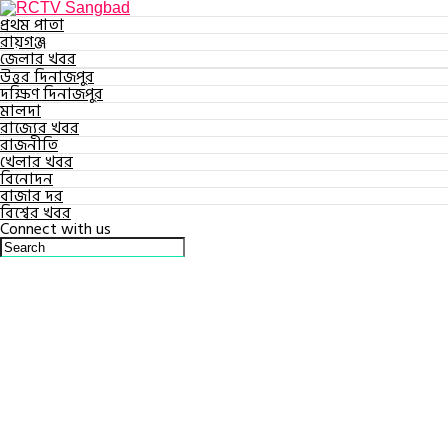
প্রথম পাতা
রায়গঞ্জ
জেলার খবর
উত্তর দিনাজপুর
দক্ষিণ দিনাজপুর
মালদা
রাজ্যের খবর
রাজনীতি
খেলার খবর
বিনোদন
বাজার দর
বিশ্বের খবর
Connect with us