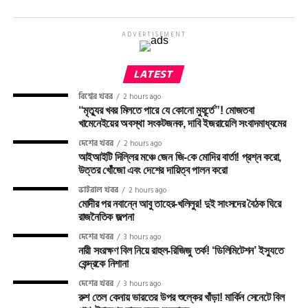
ADVERTISEMENT
LATEST
বিশ্বের খবর
2 hours ago
“মৃত্যুর খবর মিলতে পারে যে কোনো মুহূর্তে”! মোজতবা
খামেনেইয়ের অবস্থা সংকটজনক, দাবি ইজরায়েলি সংবাদমাধ্যমের
দেশের খবর
2 hours ago
আইআইটি দিল্লির মঞ্চে জেন জি-কে মোদির বার্তা! প্রশ্ন করো,
উত্তর খোঁজো এবং দেশের দায়িত্ব পালন করো
ভাইরাল খবর
2 hours ago
মোদীর পর নবান্নে আবু তাহের-খলিলুর! দুই সাংসদের বৈঠক ঘিরে
রাজনৈতিক জল্পনা
দেশের খবর
3 hours ago
নারী সংরক্ষণ বিল নিয়ে রাহুল-রিজিজু তর্ক! ‘ডিলিমিটেশন’ ইস্যুতে
কেন্দ্রকে নিশানা
দেশের খবর
3 hours ago
রুশ তেল কেনায় ভারতের উপর শুল্কের খাঁড়া! মার্কিন সেনেটে বিল