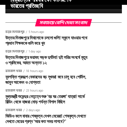
বার্তা
ভারতের প্রতিচ্ছবি
সবচেয়ে বেশি দেখা সংবাদ
উত্তর দিনাজপুর
5 hours ago
উত্তর দিনাজপুরে দিবালোকে চললো গুলি! স্কুলে যাওয়ার পথে
প্রধান শিক্ষককে গুলি করে খুন
উত্তর দিনাজপুর
1 day ago
উত্তর দিনাজপুরে ভয়াবহ সড়ক দুর্ঘটনা! দুই লরির সংঘর্ষে মৃত্যু
৩ শ্রমিকের, আহত অন্তত ১২
ভাইরাল খবর
18 hours ago
যুবশক্তি প্রকল্পে বেকারদের বড় সুখবর! কবে চালু হবে পোর্টাল,
জানুন আবেদন ও যোগ্যতা
ভাইরাল খবর
23 hours ago
মুখ্যমন্ত্রী শুভেন্দুর নেতৃত্বে শুরু ‘হর ঘর তেরঙ্গা’ যাত্রা! সার্ভে
বিল্ডিং থেকে হাজরা মোড় পর্যন্ত বিশাল মিছিল
ভাইরাল খবর
2 days ago
ভিডিও কলে বাবার শেষকৃত্য দেখল মেয়েরা! শেষকৃত্য দেখতে
দেখতে মেয়ের প্রশ্ন ‘আর কত সময় লাগবে?’