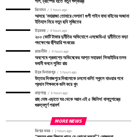
পাশ, ট্রাম্পের হাতে নতুন শুল্কাস্ত্র
বিনোদন
3 hours ago
আসছে ‘মহারাজা তোমারে সেলাম’! গুপী গাইন বাঘা বাইনের অজানা
ইতিহাস নিয়ে নতুন ছবি সৃজিতের
উত্তরবঙ্গ
4 hours ago
২০০ কোটি টাকার দুর্নীতির অভিযোগে এসজেডিএ! দুর্নীতিতে কড়া
পদক্ষেপের হুঁশিয়ারি শংকরের
রাজনীতি
4 hours ago
অবশেষে প্রকাশ্যে অভিষেকের আপ্ত সহায়ক! সিআইডির তলব
ভবানী ভবনে সুমিত রায়
উত্তর দিনাজপুর
5 hours ago
উত্তর দিনাজপুরে দিবালোকে চললো গুলি! স্কুলে যাওয়ার পথে
প্রধান শিক্ষককে গুলি করে খুন
বাস্তুশাস্ত্র
6 hours ago
রাহু দোষ এড়াতে ঘর থেকে সরান এই ৫ জিনিস! বাস্তুশাস্ত্রে
গুরুত্বপূর্ণ পরামর্শ
MORE NEWS
বিশ্বের খবর
2 hours ago
“মৃত্যুর খবর মিলতে পারে যে কোনো মুহূর্তে”! মোজতবা