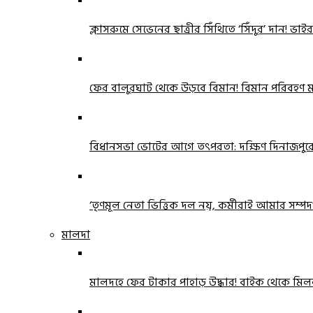
ক্লাসরুমে সেভেনের ছাত্রীর সিঁথিতে ‘সিঁদুর’ দান! ভা
ফের বালুরঘাট থেকে উড়বে বিমান! বিমান পরিবহণ মন্ত
বিধানসভা ভোটের আগে তৎপরতা: দক্ষিণ দিনাজপ
‘তৃণমূল নেতা ভিত্তিক দল নয়, কর্মীরাই আমার সম্পদ’!
মালদা
মালদহে ফের টাকার পাহাড় উদ্ধার! বাইক থেকে ম