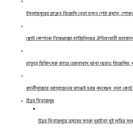
ইসলামপুরের প্রাক্তন বিজেপি নেতা চন্দন শেঠ প্রয়াত, শোকজ্
ছোট পোশাকে নিষেধাজ্ঞা,দার্জিলিঙের ঐতিহ্যবাহী মহাকাল মন্
হাতুড়ে চিকিৎসক কাণ্ডে হেমতাবাদ থানা ঘেরাও বিজেপির, পুল
কালীপুজোর আয়োজনের মাঝেই চরম পদক্ষেপ, গলা কেটে আত্
উত্তর দিনাজপুর
উত্তর দিনাজপুরে ভয়াবহ সড়ক দুর্ঘটনা! দুই লরির সংঘ