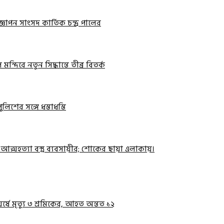
ঞাপন সাংসদ কার্তিক চন্দ্র পালের
দিরে নতুন সিদ্ধান্তে তীব্র বিতর্ক
িশের সঙ্গে ধস্তাধস্তি
মহত্যা বস্ত্র ব্যবসায়ীর; শোকের ছায়া এলাকায়।
র্ষে মৃত্যু ৩ শ্রমিকের, আহত অন্তত ১২