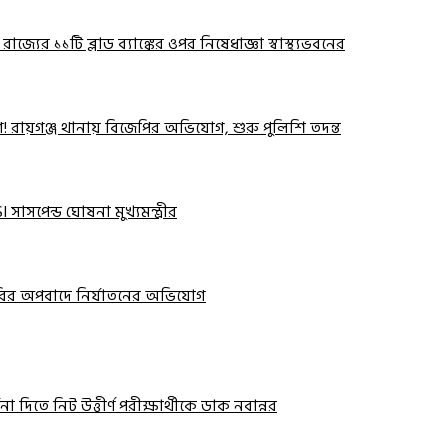
! রাজ্যের ১১টি ব্লাড ব্যাঙ্কের ওপর নিষেধাজ্ঞা স্বাস্থ্যভবনের
োগ! রায়গঞ্জ থানায় বিজেপির অভিযোগ, শুরু পুলিশি তদন্ত
 সাসপেন্ড ঘোষনা মুখ্যমন্ত্রীর
 চুরির অপবাদে নির্যাতনের অভিযোগ
ধনা দিতে নিট উত্তীর্ণ পরীক্ষার্থীকে ডাক নবান্নর