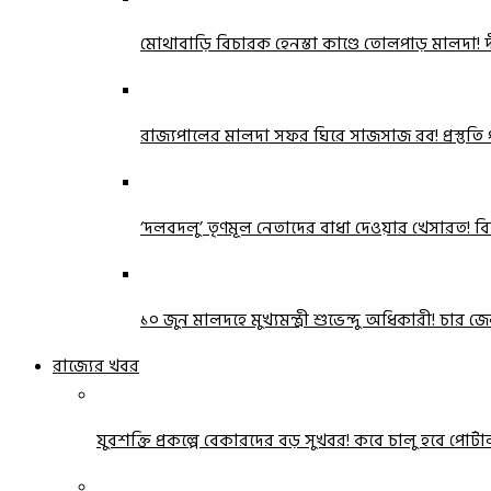
মোথাবাড়ি বিচারক হেনস্তা কাণ্ডে তোলপাড় মালদা! দীর্
রাজ্যপালের মালদা সফর ঘিরে সাজসাজ রব! প্রস্তুতি প
‘দলবদলু’ তৃণমূল নেতাদের বাধা দেওয়ার খেসারত! বি
১০ জুন মালদহে মুখ্যমন্ত্রী শুভেন্দু অধিকারী! চ
রাজ্যের খবর
যুবশক্তি প্রকল্পে বেকারদের বড় সুখবর! কবে চালু হবে পোর