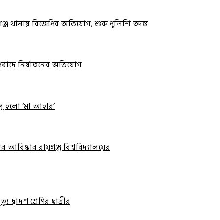
়গঞ্জ থানায় বিজেপির অভিযোগ, শুরু পুলিশি তদন্ত
 অপবাদে নির্যাতনের অভিযোগ
ালু হলো ‘মা আহার’
র আবিষ্কার রায়গঞ্জ বিশ্ববিদ্যালয়ের
ু দ্বাদশ শ্রেণির ছাত্রীর