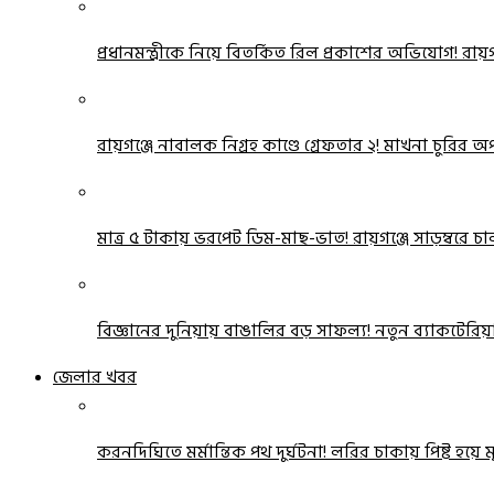
প্রধানমন্ত্রীকে নিয়ে বিতর্কিত রিল প্রকাশের অভিযোগ! রায
রায়গঞ্জে নাবালক নিগ্রহ কাণ্ডে গ্রেফতার ২! মাখনা চুরির
মাত্র ৫ টাকায় ভরপেট ডিম-মাছ-ভাত! রায়গঞ্জে সাড়ম্বরে চ
বিজ্ঞানের দুনিয়ায় বাঙালির বড় সাফল্য! নতুন ব্যাকটেরিয়া
জেলার খবর
করনদিঘিতে মর্মান্তিক পথ দুর্ঘটনা! লরির চাকায় পিষ্ট হয়ে মৃত্য