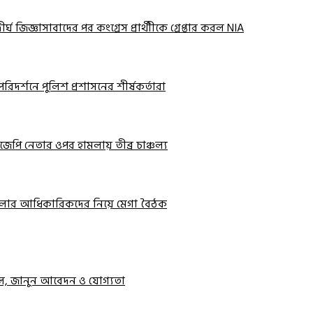
ঘ জিজ্ঞাসাবাদের পর কংগ্রেস প্রার্থীীকে গ্রেপ্তার করল NIA
রিদর্শনে পুলিশ প্রশাসনের শীর্ষকর্তারা
জেপি নেতার ওপর হামলায় তীব্র চাঞ্চল্য
ার জেলার আধিকারিকদের নিয়ে মেগা বৈঠক
্টাল, জানুন আবেদন ও যোগ্যতা