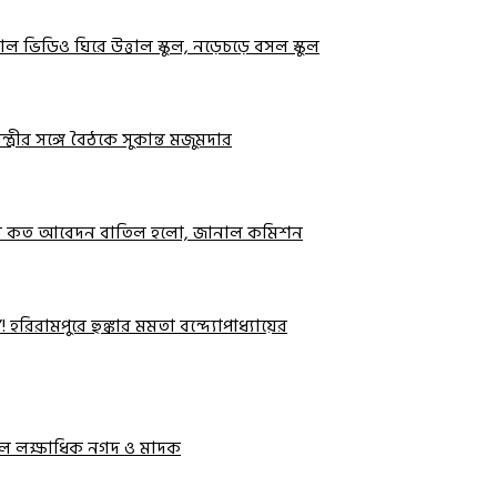
ইরাল ভিডিও ঘিরে উত্তাল স্কুল, নড়েচড়ে বসল স্কুল
্রীর সঙ্গে বৈঠকে সুকান্ত মজুমদার
ুরে কত আবেদন বাতিল হলো, জানাল কমিশন
 হরিরামপুরে হুঙ্কার মমতা বন্দ্যোপাধ্যায়ের
িলল লক্ষাধিক নগদ ও মাদক