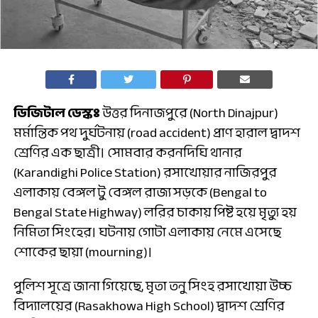
ডিজিটাল ডেস্কঃ
উত্তর দিনাজপুরে (North Dinajpur)
মর্মান্তিক পথ দুর্ঘটনায় (road accident) প্রাণ হারাল দ্বাদশ
শ্রেণির এক ছাত্রী। সোমবার করনদিঘি থানার
(Karandighi Police Station) রসাখোয়ার নাজিরপুর
এলাকায় বেঙ্গল টু বেঙ্গল রাজ্য সড়কে (Bengal to
Bengal State Highway) লরির চাকায় পিষ্ট হয়ে মৃত্যু হয়
নিমিতা সিংহের। ঘটনায় গোটা এলাকায় নেমে এসেছে
শোকের ছায়া (mourning)।
পুলিশ সূত্রে জানা গিয়েছে, মৃতা তনু সিংহ রসাখোয়া উচ্চ
বিদ্যালয়ের (Rasakhowa High School) দ্বাদশ শ্রেণির