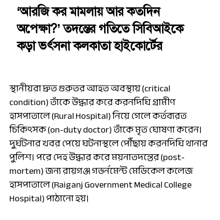
‘আরজি কর মামলায় আর কতদিন
অপেক্ষা?’ তদন্তের গতিতে সিবিআইকে
কড়া ভর্ৎসনা কলকাতা হাইকোর্টের
স্থানীয়রা দ্রুত গুরুতর আহত অবস্থায় (critical
condition) তাঁকে উদ্ধার করে করনদিঘি গ্রামীণ
হাসপাতালে (Rural Hospital) নিয়ে গেলে কর্তব্যরত
চিকিৎসক (on-duty doctor) তাঁকে মৃত ঘোষণা করেন।
দুর্ঘটনার খবর পেয়ে ঘটনাস্থলে পৌঁছায় করনদিঘি থানার
পুলিশ। পরে দেহ উদ্ধার করে ময়নাতদন্তের (post-
mortem) জন্য রায়গঞ্জ গভর্নমেন্ট মেডিকেল কলেজ
হাসপাতালে (Raiganj Government Medical College
Hospital) পাঠানো হয়।