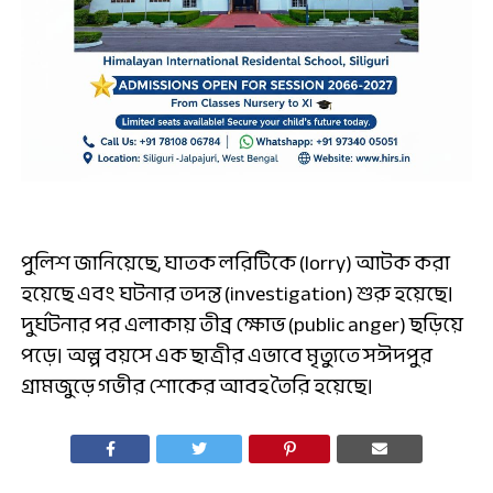
পুলিশ জানিয়েছে, ঘাতক লরিটিকে (lorry) আটক করা
হয়েছে এবং ঘটনার তদন্ত (investigation) শুরু হয়েছে।
দুর্ঘটনার পর এলাকায় তীব্র ক্ষোভ (public anger) ছড়িয়ে
পড়ে। অল্প বয়সে এক ছাত্রীর এভাবে মৃত্যুতে সঈদপুর
গ্রামজুড়ে গভীর শোকের আবহ তৈরি হয়েছে।