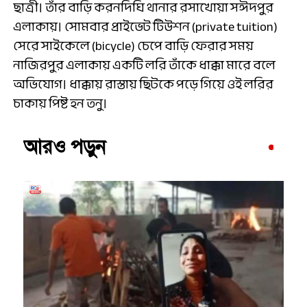
ছাত্রী। তাঁর বাড়ি করনদিঘি থানার রসাখোয়া সঈদপুর
এলাকায়। সোমবার প্রাইভেট টিউশন (private tuition)
সেরে সাইকেলে (bicycle) চেপে বাড়ি ফেরার সময়
নাজিরপুর এলাকায় একটি লরি তাঁকে ধাক্কা মারে বলে
অভিযোগ। ধাক্কায় রাস্তায় ছিটকে পড়ে গিয়ে ওই লরির
চাকায় পিষ্ট হন তনু।
আরও পড়ুন