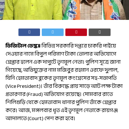
ডিজিটাল ডেস্কঃ
বিভিন্ন সরকারি দপ্তরে চাকরি পাইয়ে
দেওয়ার নামে বিপুল পরিমাণ টাকা তোলার অভিযোগে
গ্রেপ্তার হলেন এক দাপুটে তৃণমূল নেতা। পুলিশ সূত্রে জানা
গিয়েছে, অভিযুক্তের নাম মজিবুর রহমান ওরফে দুলাল,
যিনি হেমতাবাদ ব্লকের তৃণমূল কংগ্রেসের সহ-সভাপতি
(Vice President)। তাঁর বিরুদ্ধে প্রায় সাড়ে আট লক্ষ টাকা
প্রতারণার (Fraud) অভিযোগ রয়েছে। সোমবার রাতে
শিলিগুড়ি থেকে হেমতাবাদ থানার পুলিশ তাঁকে গ্রেপ্তার
করে। আজ, মঙ্গলবার ধৃত এই তৃণমূল নেতাকে রায়গঞ্জ
আদালতে (Court) পেশ করা হবে।