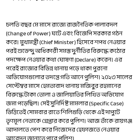
চলতি বছর মে মাসে রাজ্যে রাজনৈতিক পালাবদল
(Change of Power) ঘটে এবং বিজেপি সরকার গঠন
করে। মুখ্যমন্ত্রী (Chief Minister) হিসেবে শপথ নেওয়ার
পরই শুভেন্দু অধিকারী সমস্ত দুর্নীতির বিরুদ্ধে কঠোর
পদক্ষেপ নেওয়ার কথা ঘোষণা (Declare) করেন। এর
পরেই রাজ্যের বিভিন্ন থানায় পড়ে থাকা পুরনো
অভিযোগগুলোর তদন্তে গতি আনে পুলিশ। ২০২৩ সালের
সেপ্টেম্বর মাসে হেমতাবাদ থানায় মজিবুর রহমানের
বিরুদ্ধে টাকা তোলা ও জালিয়াতির লিখিত অভিযোগ
জমা পড়েছিল। সেই সুনির্দিষ্ট মামলার (Specific Case)
ভিত্তিতেই সোমবার রাতে শিলিগুড়ি থেকে এই দাপুটে
তৃণমূল নেতাকে গ্রেপ্তার করে পুলিশ। আজ তাঁকে রায়গঞ্জ
আদালতে পেশ করে নিজেদের হেফাজতে নেওয়ার
আবেদন জানাতে পারে পুলিশ।