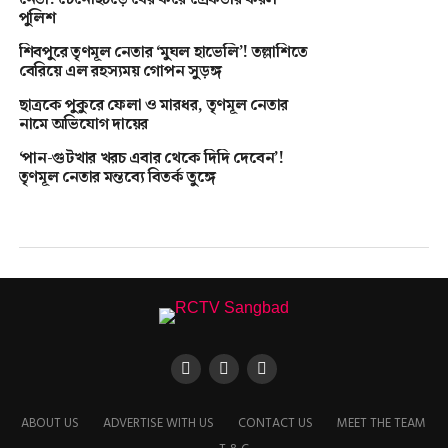
পুলিশ
শিবপুরে তৃণমূল নেতার ‘মুঘল হাভেলি’! তল্লাশিতে
বেরিয়ে এল রহস্যময় গোপন সুড়ঙ্গ
ছাত্রকে পুকুরে ফেলা ও মারধর, তৃণমূল নেতার
নামে অভিযোগ দায়ের
‘পান-গুটখার খরচ এবার থেকে দিদি দেবেন’!
তৃণমূল নেতার মন্তব্যে বিতর্ক তুঙ্গে
ABOUT US
ADVERTISE WITH US
CONTACT US
MEET THE TEAM