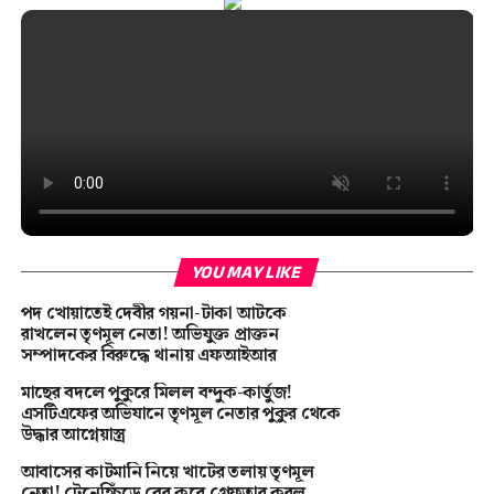
YOU MAY LIKE
পদ খোয়াতেই দেবীর গয়না-টাকা আটকে
রাখলেন তৃণমূল নেতা! অভিযুক্ত প্রাক্তন
সম্পাদকের বিরুদ্ধে থানায় এফআইআর
মাছের বদলে পুকুরে মিলল বন্দুক-কার্তুজ!
এসটিএফের অভিযানে তৃণমূল নেতার পুকুর থেকে
উদ্ধার আগ্নেয়াস্ত্র
আবাসের কাটমানি নিয়ে খাটের তলায় তৃণমূল
নেতা! টেনেহিঁচড়ে বের করে গ্রেফতার করল