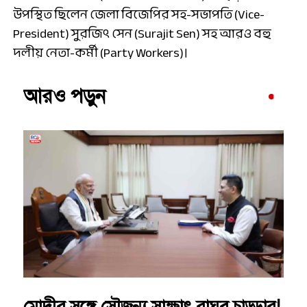
উপস্থিত ছিলেন জেলা বিজেপির সহ-সভাপতি (Vice-
President) সুরজিৎ সেন (Surajit Sen) সহ আরও বহু
দলীয় নেতা-কর্মী (Party Workers)।
আরও পড়ুন
মোদীর সঙ্গে সৌজন্য সাক্ষাৎ রাঘব চাড্ডার!