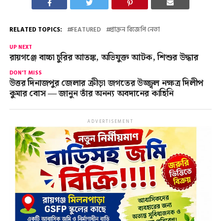
RELATED TOPICS:
FEATURED
প্রাক্তন বিজেপি নেতা
UP NEXT
রায়গঞ্জে বাচ্চা চুরির আতঙ্ক, অভিযুক্ত আটক, শিশুর উদ্ধার
DON'T MISS
উত্তর দিনাজপুর জেলার ক্রীড়া জগতের উজ্জ্বল নক্ষত্র দিলীপ
কুমার বোস — জানুন তাঁর অনন্য অবদানের কাহিনি
ADVERTISEMENT