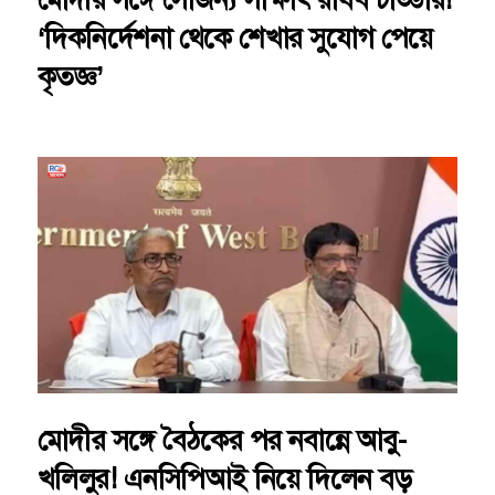
‘দিকনির্দেশনা থেকে শেখার সুযোগ পেয়ে
কৃতজ্ঞ’
মোদীর সঙ্গে বৈঠকের পর নবান্নে আবু-
খলিলুর! এনসিপিআই নিয়ে দিলেন বড়