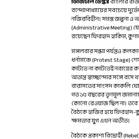
ডিজিটাল ডেস্কঃ
বাংলার রাজ
বন্দ্যোপাধ্যায়ের সবচেয়ে দুর্
নজিরবিহীন। সমস্ত জল্পনা ও আন
(Administrative Meeting) য
রয়েছেন ফিরহাদ হাকিম, কুণাল
মঙ্গলবার সন্ধ্যা পর্যন্তও কল
ধর্নামঞ্চে (Protest Stage) শে
কাটতে না কাটতেই নবান্নের কন
অত্যন্ত স্বাচ্ছন্দ্যের সঙ্গে
বারাসতের সাংসদ কাকলি ঘোষ দ
গত ১৫ বছরের তৃণমূল জমানায়
কোনো রেওয়াজ ছিল না। তবে শ
বৈঠকে হাজির হয়ে ফিরহাদ-কুণা
ক্ষমতার যুগ এখন অতীত।
বৈঠকে প্রকাশ্য বিদ্রোহী (Rebe