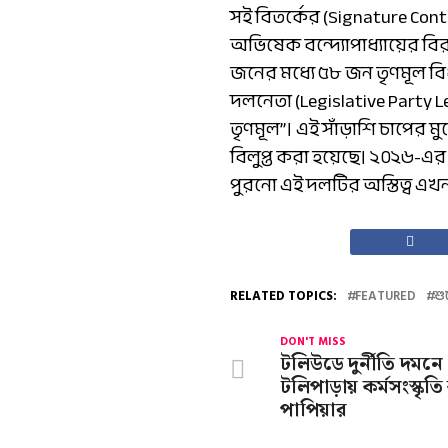
সই বিতর্কের (Signature Con
অভিষেক বন্দ্যোপাধ্যায়ের ব
জনের মধ্যে ৫৮ জন তৃণমূল ব
দলনেতা (Legislative Party
তৃণমূল”। এই সাঁড়াশি চাপের 
বিলুপ্ত করা হয়েছে। ২০২৬-এ
পুরনো এই দলটির অস্তিত্ব এ
RELATED TOPICS:
FEATURED
শু
DON'T MISS
টলিউডে দুর্নীতি দমনে 
টলিপাড়ায় কর্মসংস্ক
পাপিয়ার