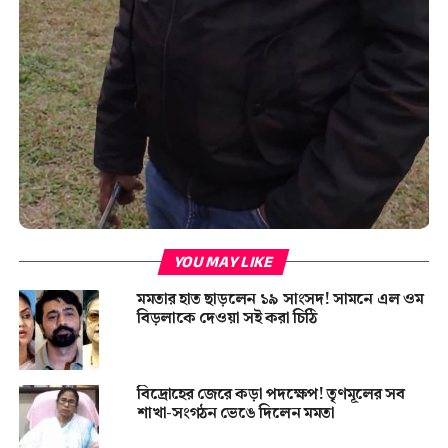
YOU MAY LIKE
মমতার হাত ছাড়লেন ১৯ সাংসদ! সামনে এল ওম
বিড়লাকে দেওয়া সই করা চিঠি
বিদ্রোহের জেরে কড়া পদক্ষেপ! তৃণমূলের সব
শাখা-সংগঠন ভেঙে দিলেন মমতা