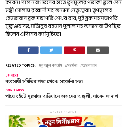
করেন। দলে নবাগতদের হাতে তৃণমূলের পতাকা তুলে দেন
মন্ত্রী গোলাম রব্বানী সহ অন্যান্য নেতৃত্বেরা। তৃণমূলের
হেমতাবাদ ব্লক সভাপতি শেখর রায়, দুই ব্লক সহ সভাপতি
মৃত্যুঞ্জয় দত্ত, মজিবুর রহমান দুলাল সহ অন্যান্যরা উপস্থিত
ছিলেন এদিনের কর্মসূচিতে।
RELATED TOPICS:
তৃণমূল কংগ্রেস
সম্বর্ধনা
হেমতাবাদ
UP NEXT
ব্যবসায়ী সমিতির পক্ষ থেকে সংবর্ধনা সভা
DON'T MISS
পায়ে হেঁটে দুঃসাধ্য অভিযানে অসমের অঞ্জলী, যাবেন লাদাখ
ADVERTISEMENT