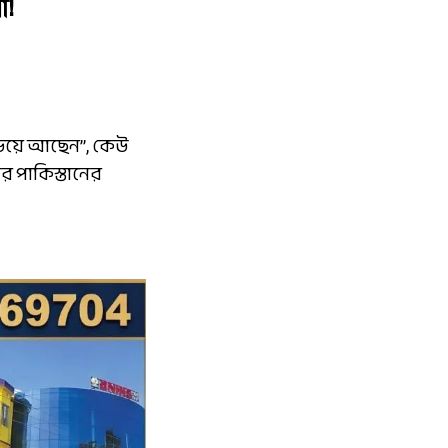
া!
ড়িয়ে আছেন”, কেউ
র পাকিস্তানের