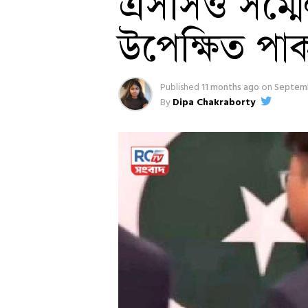
এসসিও সম্মে
উপেক্ষিত পাক 
Published
11 months ago
on
Septemb
By
Dipa Chakraborty