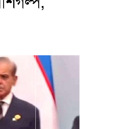
োশগল্প,