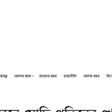
য়গঞ্জ
জেলার খবর
রাজ্যের খবর
রাজনীতি
খেলার খবর
বি