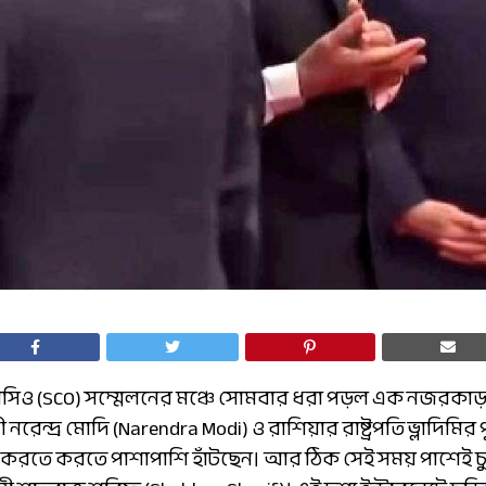
সিও (SCO) সম্মেলনের মঞ্চে সোমবার ধরা পড়ল এক নজরকাড়া 
ী নরেন্দ্র মোদি (Narendra Modi) ও রাশিয়ার রাষ্ট্রপতি ভ্লাদিমির
ল্প করতে করতে পাশাপাশি হাঁটছেন। আর ঠিক সেই সময় পাশেই চু