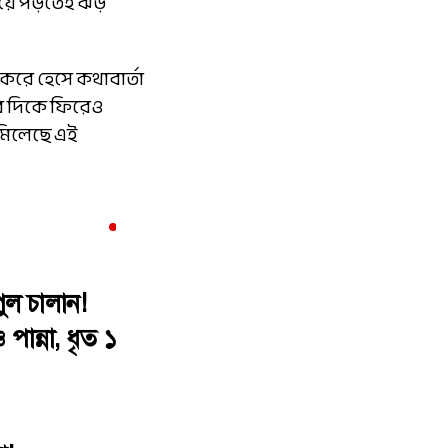
ছড়িয়ে পড়তেই ঝড়
করে হেসে কথাবার্তা
াঁর দিকে ফিরেও
 মিলেছে এই
ুল চালান!
পান্না, ধৃত ১