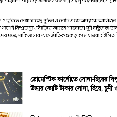
মন্ত্রী শাহবাজ শরিফ (Shehbaz Sharif)। এই দৃশ্য ইন্টারনেটে 
।
 ও ছবিতে দেখা যাচ্ছে, পুতিন ও মোদি একে অপরকে আলিঙ্গন 
শেই নিষ্প্রভ মুখে দাঁড়িয়ে আছেন শাহবাজ। দুই রাষ্ট্রনেতা ত
ের মতে, পাকিস্তানের আন্তর্জাতিক গুরুত্ব কমে যাওয়ার ইঙ্গিত
ডোমেস্টিক কার্গোতে সোনা-হিরের বিপ
উদ্ধার কোটি টাকার সোনা, হিরে, চুনী ও 