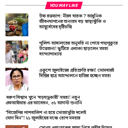
YOU MAY LIKE
উচ্চ রক্তচাপ: নীরব ঘাতক ? আধুনিক
জীবনযাপনের অন্যতম বড় স্বাস্থ্যঝুঁকি ও
আয়ুর্বেদের দৃষ্টিভঙ্গি
পুলিশ-আদালতের অনুমতি না পেয়ে পদ্মপুকুরে
উত্তেজনা! স্কুটিতে এলাকা ছাড়লেন মমতা
বন্দ্যোপাধ্যায়
একুশে জুলাইয়ের প্রতিশ্রুতি রক্ষা! সোমবারই
দিল্লির ছাত্র আন্দোলনে হাজির হচ্ছেন মমতা
বরুণ বিশ্বাস খুনে ‘ষড়যন্ত্রকারী’ মমতা! নতুন
এফআইআর-এর আবেদন, ৩১ আগস্ট শুনানি
“বিজেপির পাশবালিশ না হয়ে সোজাসুজি দলেই
যোগ দিন”! ২১ জুলাইয়ের মঞ্চে তোপ মমতার
সোনম ওয়াংচুকের স্বাস্থ্য নিয়ে গভীর উদ্বেগ