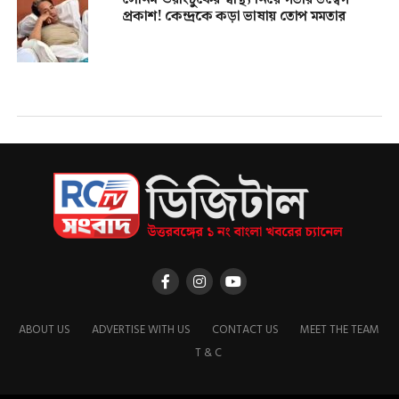
প্রকাশ! কেন্দ্রকে কড়া ভাষায় তোপ মমতার
ABOUT US
ADVERTISE WITH US
CONTACT US
MEET THE TEAM
T & C