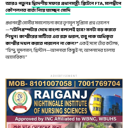
আরও পড়ুনঃ
দ্বিদেশীয় সফরে প্রধানমন্ত্রী: ব্রিটেনে FTA, মালদ্বীপে
কৌশলগত বার্তা নিয়ে যাচ্ছেন মোদি
প্রধানমন্ত্রী মোদীর সমালোচনা করে তৃণমূল সুপ্রিমো প্রশ্ন তোলেন
—
“টেলিপ্রম্পটার দেখে বাংলা বললেই হবে? মনটা বড় করতে
শিখুন। কাশ্মীরের মাটিতে এত রক্ত ঝরল, তবু পাক অধিকৃত
কাশ্মীর দখল করতে পারলেন না কেন?”
একই সঙ্গে তাঁর কটাক্ষ,
“হিন্দু, মুসলমান, খ্রিস্টান—আপনারা কিছুই না, আপনাদের চালায়
আমেরিকা।”
ADVERTISEMENT