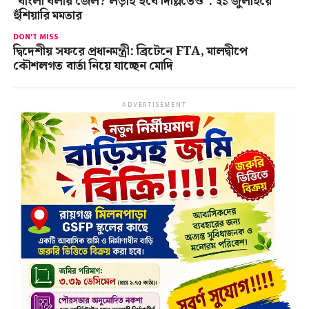
“বাংলা বলায় জেল? লড়াই হবে দিল্লিতেও”: ২১ জুলাইয়ে
হুঁশিয়ারি মমতার
DON'T MISS
দ্বিদেশীয় সফরে প্রধানমন্ত্রী: ব্রিটেনে FTA, মালদ্বীপে
কৌশলগত বার্তা নিয়ে যাচ্ছেন মোদি
ADVERTISEMENT