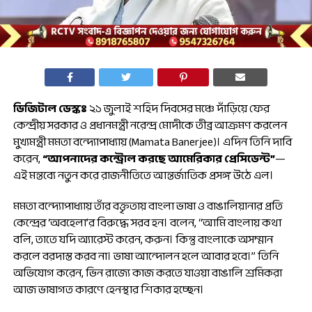
ডিজিটাল ডেস্কঃ
২১ জুলাই শহিদ দিবসের মঞ্চে দাঁড়িয়ে ফের
কেন্দ্রীয় সরকার ও প্রধানমন্ত্রী নরেন্দ্র মোদীকে তীব্র আক্রমণ করলেন
মুখ্যমন্ত্রী মমতা বন্দ্যোপাধ্যায় (Mamata Banerjee)। এদিন তিনি দাবি
করেন,
“আপনাদের কন্ট্রোল করছে আমেরিকার প্রেসিডেন্ট”
—
এই মন্তব্যে নতুন করে রাজনীতিতে আন্তর্জাতিক প্রসঙ্গ উঠে এল।
মমতা বন্দ্যোপাধ্যায় তাঁর বক্তৃতায় বাংলা ভাষা ও বাঙালিয়ানার প্রতি
কেন্দ্রের ‘অবহেলা’র বিরুদ্ধে সরব হন। বলেন, “আমি বাংলায় কথা
বলি, তাতে যদি অ্যারেস্ট করেন, করুন। কিন্তু বাংলাকে অসম্মান
করলে বরদাস্ত করব না। ভাষা আন্দোলন হলে আবার হবে।” তিনি
অভিযোগ করেন, ভিন রাজ্যে কাজ করতে যাওয়া বাঙালি শ্রমিকরা
আজ ভাষাগত কারণে হেনস্থার শিকার হচ্ছেন।