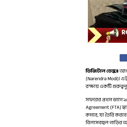
ডিজিটাল ডেস্কঃ
আগাম
(Narendra Modi)। এই
রক্ষায় একটি গুরুত্ব
সফরের প্রথম ভাগে ২৩ 
Agreement (FTA) স্বা
কমবে, যা তৈরি করবে এ
বিলাসবহুল গাড়ির আম