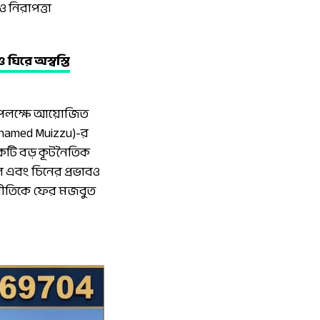
ও নিরাপত্তা
ঘিরে অস্বস্তি
বস উপলক্ষে আয়োজিত
(Mohamed Muizzu)-র
 একটি বড় কূটনৈতিক
িল এবং চিনের প্রভাবও
 নীতিকে ফের মজবুত