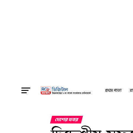
প্রথম পাতা
রা
দেশের খবর