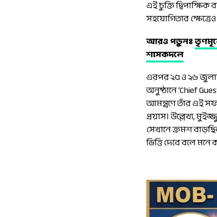
এই চুক্তি দ্বিপাক্ষি
সহযোগিতার ক্ষেত্রেও
আরও পড়ুনঃ
তৃণমূ
শাসকদলে
এরপর ২৫ ও ২৬ জুলাই
অনুষ্ঠানে ‘Chief Gue
আমন্ত্রণে তাঁর এই 
প্রয়াস। উল্লেখ্য, মু
সেখানে ক্রমশ বাড়ছি
ভিত্তি দেবে বলে মনে