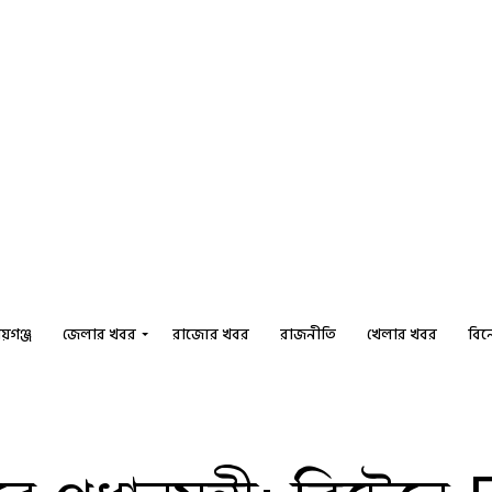
য়গঞ্জ
জেলার খবর
রাজ্যের খবর
রাজনীতি
খেলার খবর
বি