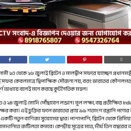
ী ২৩ থেকে ২৬ জুলাই ব্রিটেন ও মালদ্বীপ সফরে যাচ্ছেন প্রধানমন্ত্রী
 সফর কেবলমাত্র দ্বিপাক্ষিক সৌজন্য নয়, বরং ভারতের কৌশলগত ও 
পূর্ণ অধ্যায় বলেই মনে করছে কূটনৈতিক মহল।
ও ২৪ জুলাই মোদি পৌঁছাবেন লন্ডনে। মূল লক্ষ্য, বহু প্রতীক্ষিত Ind
ক্ষর করা। এই চুক্তির ফলে ভারতের প্রায় ৯৯ শতাংশ রপ্তানি পণ্যের
কটি নতুন বাণিজ্য সুযোগের দ্বার। পাশাপাশি, ব্রিটেন থেকে প্রিমিয়া
দানিতে জটিলতা কমবে। কেন্দ্রীয় সূত্রের মতে, দীর্ঘ তিন বছর