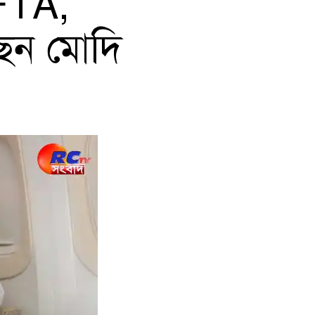
ে FTA,
ছেন মোদি