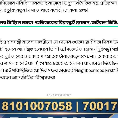
ক বাণিজ্যের পরিধি অনেকটাই বাড়াবে। শুধু অর্থনৈতিক নয়, প্রতিরক্ষা 
 এই চুক্তি নতুন দিশা দেখাবে বলেই মনে করা হচ্ছে।
লের মিছিলে মমতা-অভিষেকের বিরুদ্ধেই স্লোগান, ভাইরাল ভিডিও 
 প্রধানমন্ত্রী যাবেন মালদ্বীপে। সে দেশের ৬০তম স্বাধীনতা দি
st’ হিসেবে আমন্ত্রিত হয়েছেন তিনি। প্রেসিডেন্ট মোহাম্মদ মুইজ্জু 
সফর দুই দেশের মধ্যকার সাম্প্রতিক টানাপোড়েনকে প্রশমিত করার
ইজ্জুর শাসনকালেই মালদ্বীপে ‘India Out’ আন্দোলন মাথাচাড়া দিয়েছ
ল। এই পরিস্থিতিতে মোদির সফর ভারতের ‘Neighbourhood First’
 করছেন আন্তর্জাতিক বিশ্লেষকরা।
ADVERTISEMENT