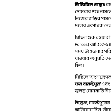
ডিজিটাল ডেস্কঃ
বা
সোমবার পথে নামলেন ত
নিজের বাড়ির সামনে
দলের একাধিক নেতা-
মিছিল শুরু হওয়ার কি
Forces) ব্যারিকেড
সময় উত্তেজনার পরিস
যাওয়ার অনুমতি দেওয়
ছিল।
মিছিলে অংশগ্রহণক
ফর বারুইপুর’
এবং
জ্বলন্ত মোমবাতি নি
উল্লেখ্য, বারুইপুর
অভিযোগ ছিল, তাঁ