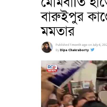
মোমবাতি হাতে র
বারুইপুর কাণ্ড
মমতার
Published
1 month ago
on
July 6, 20
By
Dipa Chakraborty