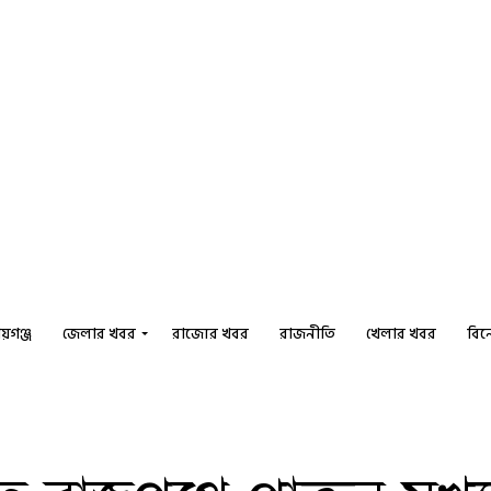
য়গঞ্জ
জেলার খবর
রাজ্যের খবর
রাজনীতি
খেলার খবর
বি