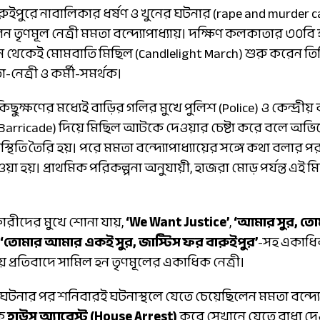
রুইপুরে নাবালিকার ধর্ষণ ও খুনের ঘটনার (rape and murder ca
ৃণমূল নেত্রী মমতা বন্দ্যোপাধ্যায়। দক্ষিণ কলকাতার ৩০বি হরিশ 
 থেকেই মোমবাতি মিছিল (Candlelight March) শুরু করেন তিনি
নেত্রী ও কর্মী-সমর্থক।
ছুক্ষণের মধ্যেই বাড়ির গলির মুখে পুলিশ (Police) ও কেন্দ্রীয় 
 (Barricade) দিয়ে মিছিল আটকে দেওয়ার চেষ্টা করে বলে অভ
্থিতি তৈরি হয়। পরে মমতা বন্দ্যোপাধ্যায়ের সঙ্গে কথা বলার 
া হয়। প্রাথমিক পরিকল্পনা অনুযায়ী, হাজরা মোড় পর্যন্ত এই 
ারীদের মুখে শোনা যায়,
‘We Want Justice’
,
‘আমার সুর, তোম
‘তোমার আমার একই সুর, জাস্টিস ফর বারুইপুর’
-সহ একাধিক
য়ে প্রতিবাদে সামিল হন তৃণমূলের একাধিক নেত্রী।
ের ঘটনার পর শনিবারই ঘটনাস্থলে যেতে চেয়েছিলেন মমতা বন্দ্যো
কে
হাউস অ্যারেস্ট (House Arrest)
করে সেখানে যেতে বাধা দে