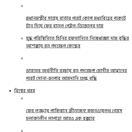
প্রধানমন্ত্রীর সাশ্রয় বার্তার পরেই কোপ! মধ্যবিত্তের পকেটে
টান দিয়ে ফের বাড়ল পেট্রল-ডিজেলের দাম
যুদ্ধ পরিস্থিতিতে চিনির রফতানিতে নিষেধাজ্ঞা! দাম বৃদ্ধির
আশঙ্কায় বড় পদক্ষেপ কেন্দ্রের
ভারতের অর্থনীতি রক্ষায় বড় পদক্ষেপ! মোদীর আহ্বানের
পরেই সোনা-রুপোর আমদানি শুল্ক বৃদ্ধি
বিশ্বের খবর
ফের লজ্জায় পাকিস্তান ক্রীড়াঙ্গন! কমনওয়েলথ গেমস
চলাকালীন লাপাত্তা আরও এক বক্সার