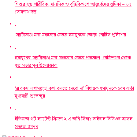
শিশুর সুস্থ শারীরিক, মানসিক ও বুদ্ধিবিকাশে আয়ুর্বেদের ভূমিকা – ডাঃ
সোমনাথ দত্ত
‘স্যাটাভাঙা মার’ মন্তব্যের জেরে হুমায়ুনকে জোড়া নোটিস পুলিশের
হুমায়ুনের ‘স্যাটাভাঙা মার’ মন্তব্যের জেরে পদক্ষেপ, রেজিনগর থেকে
ধৃত সভার মূল উদ্যোক্তারা
‘এ রকম লাগামছাড়া কথা বলতে দেবো না’ বিধায়ক হুমায়ুনকে চরম বার্তা
মুখ্যমন্ত্রী শুভেন্দুর
ইন্ডিয়াজ গট ল্যাটেন্ট সিজন ২-এ জনি সিন্স? ভাইরাল ভিডিওর আসল
সত্যতা জানুন