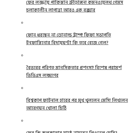
ফের লজ্জায় পাকিস্তান ক্রীড়াঙ্গন! কমনওয়েলথ গেমস
চলাকালীন লাপাত্তা আরও এক বক্সার
ফোন ধরছেন না ডোনাল্ড ট্রাম্প! ফিফা সভাপতি
ইনফান্তিনোর বিদায়ঘণ্টা কি তবে বেজে গেল?
বৈভবের পরিণত মানসিকতার প্রশংসা! বিশেষ পরামর্শ
ভিভিএস লক্ষ্মণের
বিশ্বকাপ ফাইনাল হারের পর মুখ খুললেন মেসি! লিখলেন
আবেগঘন খোলা চিঠি