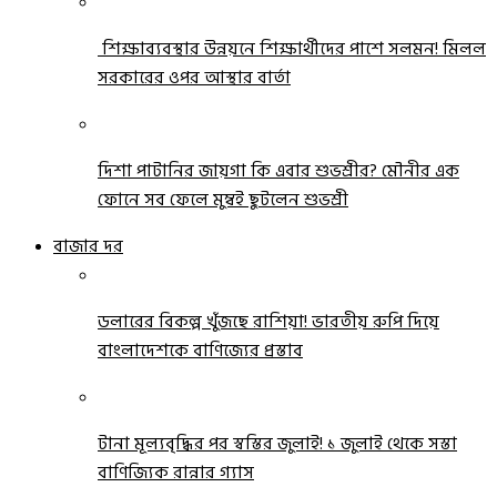
শিক্ষাব্যবস্থার উন্নয়নে শিক্ষার্থীদের পাশে সলমন! মিলল
সরকারের ওপর আস্থার বার্তা
দিশা পাটানির জায়গা কি এবার শুভশ্রীর? মৌনীর এক
ফোনে সব ফেলে মুম্বই ছুটলেন শুভশ্রী
বাজার দর
ডলারের বিকল্প খুঁজছে রাশিয়া! ভারতীয় রুপি দিয়ে
বাংলাদেশকে বাণিজ্যের প্রস্তাব
টানা মূল্যবৃদ্ধির পর স্বস্তির জুলাই! ১ জুলাই থেকে সস্তা
বাণিজ্যিক রান্নার গ্যাস