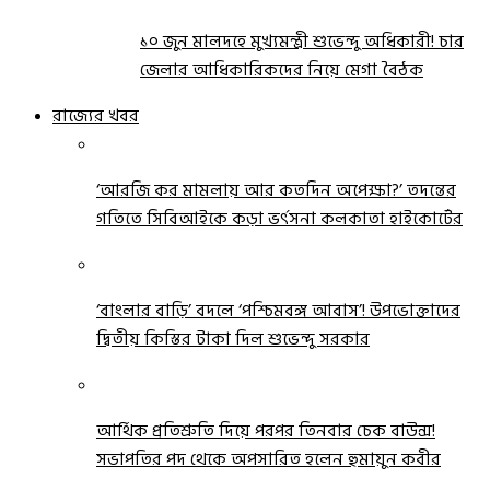
১০ জুন মালদহে মুখ্যমন্ত্রী শুভেন্দু অধিকারী! চার
জেলার আধিকারিকদের নিয়ে মেগা বৈঠক
রাজ্যের খবর
‘আরজি কর মামলায় আর কতদিন অপেক্ষা?’ তদন্তের
গতিতে সিবিআইকে কড়া ভর্ৎসনা কলকাতা হাইকোর্টের
‘বাংলার বাড়ি’ বদলে ‘পশ্চিমবঙ্গ আবাস’! উপভোক্তাদের
দ্বিতীয় কিস্তির টাকা দিল শুভেন্দু সরকার
আর্থিক প্রতিশ্রুতি দিয়ে পরপর তিনবার চেক বাউন্স!
সভাপতির পদ থেকে অপসারিত হলেন হুমায়ুন কবীর