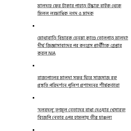
মালদহে ফের টাকার পাহাড় উদ্ধার! বাইক থেকে
মিলল লক্ষাধিক নগদ ও মাদক
মোথাবাড়ি বিচারক হেনস্তা কাণ্ডে তোলপাড় মালদা!
দীর্ঘ জিজ্ঞাসাবাদের পর কংগ্রেস প্রার্থীীকে গ্রেপ্তার
করল NIA
রাজ্যপালের মালদা সফর ঘিরে সাজসাজ রব!
প্রস্তুতি পরিদর্শনে পুলিশ প্রশাসনের শীর্ষকর্তারা
‘দলবদলু’ তৃণমূল নেতাদের বাধা দেওয়ার খেসারত!
বিজেপি নেতার ওপর হামলায় তীব্র চাঞ্চল্য