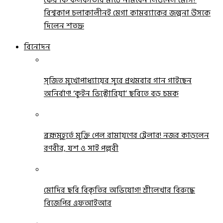
ফের কি কলকাতার মাঠে নামবেন লিওনেল মেসি?
বিশ্বকাপ চলাকালীনই মেগা কামব্যাকের জল্পনা উসকে
দিলেন শতদ্রু
বিনোদন
সৃজিত মুখোপাধ্যায়ের সুরে প্রথমবার গান গাইছেন
অনির্বাণ! ‘কুইন ভিক্টোরিয়া’ ছবিতে বড় চমক
ব্রহ্মমুহূর্তে মুক্তি পেল রামায়ণের ট্রেলার! নজর কাড়লেন
রণবীর, যশ ও সাই পল্লবী
মোদির ছবি বিকৃতির অভিযোগ! শ্রীলেখার বিরুদ্ধে
বিজেপির এফআইআর