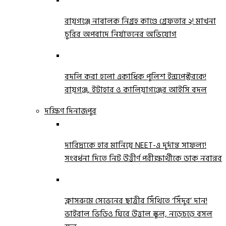
রায়গঞ্জে নাবালক নিগ্রহ কাণ্ডে গ্রেফতার ২! মাখনা
চুরির অপবাদে নির্যাতনের অভিযোগ
বদলি করা হলো একাধিক পুলিশ ইন্সপেক্টরকে!
রায়গঞ্জ, ইটাহার ও কালিয়াগঞ্জের আইসি বদল
দক্ষিণ দিনাজপুর
দারিদ্র্যকে হার মানিয়ে NEET-এ দুর্দান্ত সাফল্য!
সংবর্ধনা দিতে নিট উত্তীর্ণ পরীক্ষার্থীকে ডাক নবান্নর
ক্লাসরুমে সেভেনের ছাত্রীর সিঁথিতে ‘সিঁদুর’ দান!
ভাইরাল ভিডিও ঘিরে উত্তাল স্কুল, নড়েচড়ে বসল