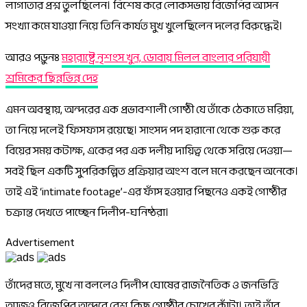
লাগাতার প্রশ্ন তুলছিলেন। বিশেষ করে লোকসভায় বিজেপির আসন
সংখ্যা কমে যাওয়া নিয়ে তিনি কার্যত মুখ খুলেছিলেন দলের বিরুদ্ধেই।
আরও পড়ুনঃ
মহারাষ্ট্রে নৃশংস খুন, ডোবায় মিলল বাংলার পরিযায়ী
শ্রমিকের ছিন্নভিন্ন দেহ
এমন অবস্থায়, অন্দরের এক প্রভাবশালী গোষ্ঠী যে তাঁকে ঠেকাতে মরিয়া,
তা নিয়ে দলেই ফিসফাস রয়েছে। সাংসদ পদ হারানো থেকে শুরু করে
বিয়ের সময় কটাক্ষ, একের পর এক দলীয় দায়িত্ব থেকে সরিয়ে দেওয়া—
সবই ছিল একটি সুপরিকল্পিত প্রক্রিয়ার অংশ বলে মনে করছেন অনেকে।
তাই এই ‘intimate footage’-এর ফাঁস হওয়ার পিছনেও একই গোষ্ঠীর
চক্রান্ত দেখতে পাচ্ছেন দিলীপ-ঘনিষ্ঠরা।
Advertisement
তাঁদের মতে, মুখে না বললেও দিলীপ ঘোষের রাজনৈতিক ও জনভিত্তি
আজও বিজেপির অন্দরে বেশ কিছু গোষ্ঠীর চোখের কাঁটা। তাই তাঁর