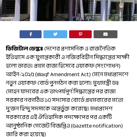
ডিজিটাল ডেস্কঃ
দেশের প্রশাসনিক ও রাজনৈতিক
ইতিহাসে এক যুগান্তকারী ও নজিরবিহীন সিদ্ধান্তের সাক্ষী
হলো ভারত। প্রথম রাজ্য হিসেবে ওয়াকফ (সংশোধন)
আইন-২০২৫ (Waqf Amendment Act) মেনে মধ্যপ্রদেশে
নতুন ওয়াকফ বোর্ড পুনর্গঠন করা হলো। মুখ্যমন্ত্রী ডঃ
মোহন যাদবের এক তাৎপর্যপূর্ণ সিদ্ধান্তের পর রাজ্য
সরকার নবগঠিত ১০ সদস্যের বোর্ডে প্রথমবারের মতো
দু’জন হিন্দু সদস্যকে অন্তর্ভুক্ত করেছে। মধ্যপ্রদেশ
সরকারের এই ঐতিহাসিক পদক্ষেপের পর একটি
আনুষ্ঠানিক গেজেট বিজ্ঞপ্তিও (Gazette notification)
জারি করা হয়েছে।