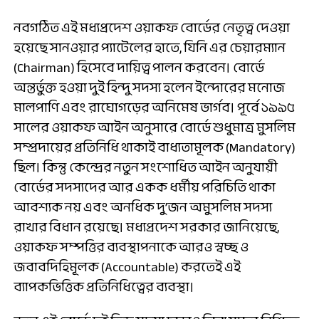
নবগঠিত এই মধ্যপ্রদেশ ওয়াকফ বোর্ডের নেতৃত্ব দেওয়া
হয়েছে সানওয়ার প্যাটেলের হাতে, যিনি এর চেয়ারম্যান
(Chairman) হিসেবে দায়িত্ব পালন করবেন। বোর্ডে
অন্তর্ভুক্ত হওয়া দুই হিন্দু সদস্য হলেন ইন্দোরের মনোজ
মালপাণি এবং রাঘোগড়ের অনিমেষ ভার্গব। পূর্বে ১৯৯৫
সালের ওয়াকফ আইন অনুসারে বোর্ডে শুধুমাত্র মুসলিম
সম্প্রদায়ের প্রতিনিধি থাকাই বাধ্যতামূলক (Mandatory)
ছিল। কিন্তু কেন্দ্রের নতুন সংশোধিত আইন অনুযায়ী
বোর্ডের সদস্যদের আর একক ধর্মীয় পরিচিতি থাকা
আবশ্যক নয় এবং অনধিক দু’জন অমুসলিম সদস্য
রাখার বিধান রয়েছে। মধ্যপ্রদেশ সরকার জানিয়েছে,
ওয়াকফ সম্পত্তির ব্যবস্থাপনাকে আরও স্বচ্ছ ও
জবাবদিহিমূলক (Accountable) করতেই এই
ব্যাপকভিত্তিক প্রতিনিধিত্বের ব্যবস্থা।