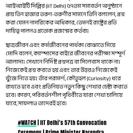
আইআইটি দিল্লির (IIT Delhi) ৫৭তম সমাবর্তন অনুষ্ঠানে
প্রায় তিন হাজার তরুণ-তরুণীর সামনে তিনি বললেন, প্রশ্ন
করা যেমন নাগরিকের অধিকার, তেমনই রাষ্ট্রের প্রতি
দায়িত্ব পালনও প্রত্যেক প্রজন্মের কর্তব্য।
ছাত্রজীবন এবং কর্মজীবনের পার্থক্য বোঝাতে গিয়ে
মোদি বলেন, ক্যাম্পাসের বাইরে জীবনের পরীক্ষা সম্পূর্ণ
আলাদা। সেখানে নির্দিষ্ট প্রশ্নপত্র বা সিলেবাস থাকে না।
নিজেকেই প্রশ্ন করতে হয় এবং তার উত্তরও নিজেকেই
খুঁজে নিতে হয়। তাঁর পরামর্শ, কৌতূহল (Curiosity) ধরে
রাখতে হবে এবং প্রতিনিয়ত নতুন কিছু শেখার চেষ্টা করতে
হবে। কারণ, পরিবর্তনশীল পৃথিবীতে যারা শেখা চালিয়ে
যাবে, সাফল্যও তাদেরই হবে।
#WATCH
| IIT Delhi’s 57th Convocation
Ceremony | Prime Minister Narendra