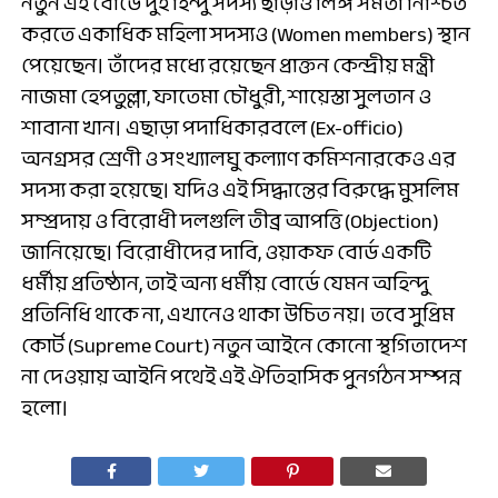
নতুন এই বোর্ডে দুই হিন্দু সদস্য ছাড়াও লিঙ্গ সমতা নিশ্চিত
করতে একাধিক মহিলা সদস্যও (Women members) স্থান
পেয়েছেন। তাঁদের মধ্যে রয়েছেন প্রাক্তন কেন্দ্রীয় মন্ত্রী
নাজমা হেপতুল্লা, ফাতেমা চৌধুরী, শায়েস্তা সুলতান ও
শাবানা খান। এছাড়া পদাধিকারবলে (Ex-officio)
অনগ্রসর শ্রেণী ও সংখ্যালঘু কল্যাণ কমিশনারকেও এর
সদস্য করা হয়েছে। যদিও এই সিদ্ধান্তের বিরুদ্ধে মুসলিম
সম্প্রদায় ও বিরোধী দলগুলি তীব্র আপত্তি (Objection)
জানিয়েছে। বিরোধীদের দাবি, ওয়াকফ বোর্ড একটি
ধর্মীয় প্রতিষ্ঠান, তাই অন্য ধর্মীয় বোর্ডে যেমন অহিন্দু
প্রতিনিধি থাকে না, এখানেও থাকা উচিত নয়। তবে সুপ্রিম
কোর্ট (Supreme Court) নতুন আইনে কোনো স্থগিতাদেশ
না দেওয়ায় আইনি পথেই এই ঐতিহাসিক পুনর্গঠন সম্পন্ন
হলো।