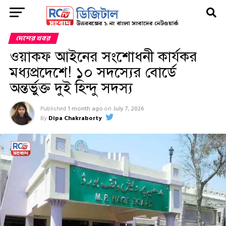
দেশের খবর
ওয়াকফ আইনের সংশোধনী কার্যকর
মধ্যপ্রদেশে! ১০ সদস্যের বোর্ডে
অন্তর্ভুক্ত দুই হিন্দু সদস্য
Published
1 month ago
on
July 7, 2026
By
Dipa Chakraborty