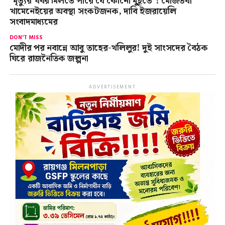
“মৃত্যুর খবর মিলতে পারে যে কোনো মুহূর্তে”! মোজতবা
খামেনেইয়ের অবস্থা সংকটজনক, দাবি ইজরায়েলি
সংবাদমাধ্যমের
DON'T MISS
মোদীর পর নবান্নে আবু তাহের-খলিলুর! দুই সাংসদের বৈঠক
ঘিরে রাজনৈতিক জল্পনা
ADVERTISEMENT