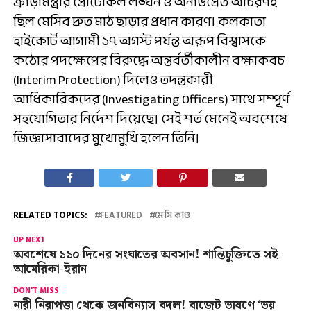
ক্রীড়ামন্ত্রীর প্রোটোকল লঙ্ঘন ও অনভিপ্রেত আচরণই
ছিল মেসির দ্রুত মাঠ ছাড়ার প্রধান কারণ। কলকাতা
হাইকোর্ট আগামী ১৭ অগস্ট পর্যন্ত অরূপ বিশ্বাসকে
কঠোর পদক্ষেপের বিরুদ্ধে অন্তর্বর্তীকালীন রক্ষাকবচ
(Interim Protection) দিলেও তদন্তকারী
আধিকারিকদের (Investigating Officers) সাথে সম্পূর্ণ
সহযোগিতার নির্দেশ দিয়েছে। সেই শর্ত মেনেই অবশেষে
জিজ্ঞাসাবাদের মুখোমুখি হলেন তিনি।
RELATED TOPICS:
FEATURED
মেসি কাণ্ড
UP NEXT
অবশেষে ১১০ দিনের সংঘাতের অবসান! শান্তিচুক্তিতে সই
আমেরিকা-ইরান
DON'T MISS
নারী নিরাপত্তা থেকে জনবিন্যাস বদল! বাজেট ভাষণে ‘ভয়