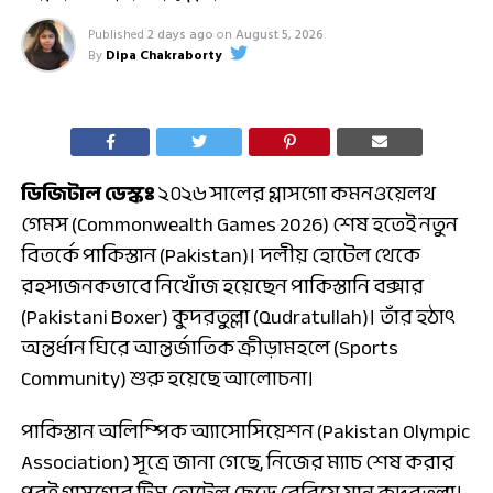
Published
2 days ago
on
August 5, 2026
By
Dipa Chakraborty
ডিজিটাল ডেস্কঃ
২০২৬ সালের গ্লাসগো কমনওয়েলথ
গেমস (Commonwealth Games 2026) শেষ হতেই নতুন
বিতর্কে পাকিস্তান (Pakistan)। দলীয় হোটেল থেকে
রহস্যজনকভাবে নিখোঁজ হয়েছেন পাকিস্তানি বক্সার
(Pakistani Boxer) কুদরতুল্লা (Qudratullah)। তাঁর হঠাৎ
অন্তর্ধান ঘিরে আন্তর্জাতিক ক্রীড়ামহলে (Sports
Community) শুরু হয়েছে আলোচনা।
পাকিস্তান অলিম্পিক অ্যাসোসিয়েশন (Pakistan Olympic
Association) সূত্রে জানা গেছে, নিজের ম্যাচ শেষ করার