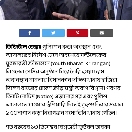
ডিজিটাল ডেস্কঃ
পুলিশের কড়া অবস্থান এবং
আদালতের নির্দেশ মেনে অবশেষে সল্টলেকের
যুবভারতী ক্রীড়াঙ্গনে (Youth Bharati Krirangan)
লিওনেল মেসির অনুষ্ঠান ঘিরে তৈরি হওয়া চরম
অব্যবস্থার মামলায় বিধাননগর দক্ষিণ থানায় হাজিরা
দিলেন রাজ্যের প্রাক্তন ক্রীড়ামন্ত্রী অরূপ বিশ্বাস। পরপর
তিনটি নোটিস (Notice) এড়ানোর পর এবং পুলিশ
আদালতে যাওয়ার হুঁশিয়ারি দিতেই বৃহস্পতিবার সকাল
৯.৫৫ নাগাদ কড়া নিরাপত্তার মধ্যে তিনি থানায় পৌঁছন।
গত বছরের ১৩ ডিসেম্বর বিশ্বজয়ী ফুটবল তারকা