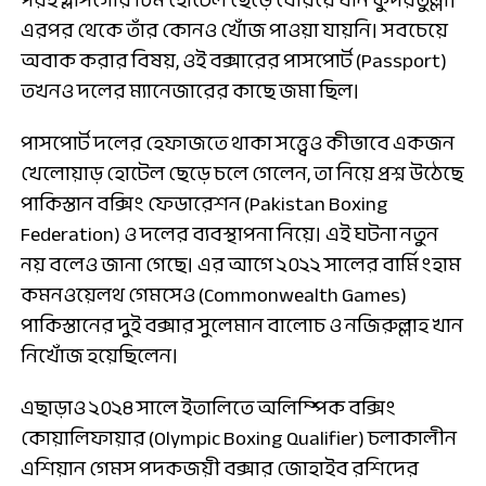
পরই গ্লাসগোর টিম হোটেল ছেড়ে বেরিয়ে যান কুদরতুল্লা।
এরপর থেকে তাঁর কোনও খোঁজ পাওয়া যায়নি। সবচেয়ে
অবাক করার বিষয়, ওই বক্সারের পাসপোর্ট (Passport)
তখনও দলের ম্যানেজারের কাছে জমা ছিল।
পাসপোর্ট দলের হেফাজতে থাকা সত্ত্বেও কীভাবে একজন
খেলোয়াড় হোটেল ছেড়ে চলে গেলেন, তা নিয়ে প্রশ্ন উঠেছে
পাকিস্তান বক্সিং ফেডারেশন (Pakistan Boxing
Federation) ও দলের ব্যবস্থাপনা নিয়ে। এই ঘটনা নতুন
নয় বলেও জানা গেছে। এর আগে ২০২২ সালের বার্মিংহাম
কমনওয়েলথ গেমসেও (Commonwealth Games)
পাকিস্তানের দুই বক্সার সুলেমান বালোচ ও নজিরুল্লাহ খান
নিখোঁজ হয়েছিলেন।
এছাড়াও ২০২৪ সালে ইতালিতে অলিম্পিক বক্সিং
কোয়ালিফায়ার (Olympic Boxing Qualifier) চলাকালীন
এশিয়ান গেমস পদকজয়ী বক্সার জোহাইব রশিদের