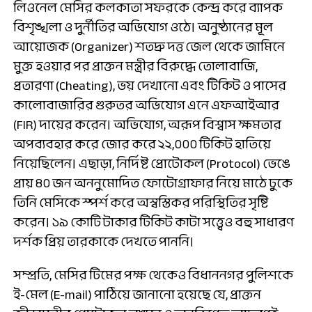
লিওনেল মেসির কলকাতা সফরকে কেন্দ্র করে ব্যাপক
বিশৃঙ্খলা ও দুর্নীতির অভিযোগ ওঠে। অনুষ্ঠানের মূল
আয়োজক (Organizer) শতদ্রু দত্ত জেল থেকে জামিনে
মুক্ত হওয়ার পর প্রাক্তন মন্ত্রীর বিরুদ্ধে তোলাবাজি,
প্রতারণা (Cheating), ভয় দেখানো এবং টিকিট ও পাসের
কালোবাজারির গুরুতর অভিযোগ এনে এফআইআর
(FIR) দায়ের করেন। অভিযোগ, অরূপ বিশ্বাস ক্ষমতার
অপব্যবহার করে জোর করে ২২,০০০ টিকিট হাতিয়ে
নিয়েছিলেন। এছাড়া, নির্দিষ্ট প্রোটোকল (Protocol) ভেঙে
প্রায় ৪০ জন অননুমোদিত ফোটোগ্রাফার নিয়ে মাঠে ঢুকে
তিনি মেসিকে স্পর্শ করে অস্বস্তিকর পরিস্থিতির সৃষ্টি
করেন। ১৯ কোটি টাকার টিকিট কাটা সত্ত্বেও বহু সাধারণ
দর্শক প্রিয় তারকাকে দেখতে পাননি।
সম্প্রতি, মেসির টিমের পক্ষ থেকেও বিধাননগর পুলিশকে
ই-মেল (E-mail) পাঠিয়ে জানানো হয়েছে যে, প্রাক্তন