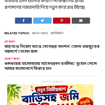
বারবার এমন ঘটনার কারণে পাকিস্তানের ক্রীড়া
প্রশাসনের নজরদারি নিয়ে নতুন করে প্রশ্ন উঠছে।
RELATED TOPICS:
FEATURED
পাকিস্তান
UP NEXT
ঝাড়খণ্ডে নিয়োগ কাণ্ডে দেবেন্দ্রর অনশন! সোনম ওয়াংচুকের
পরামর্শে খেলেন জল
DON'T MISS
কলকাতার ভালোবাসায় আবেগপ্রবণ তসলিমা! সুযোগ পেলে
আবার বাংলাদেশে ফিরতে চান
ADVERTISEMENT