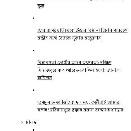
স্কুল
ফের বালুরঘাট থেকে উড়বে বিমান! বিমান পরিবহণ
মন্ত্রীর সঙ্গে বৈঠকে সুকান্ত মজুমদার
বিধানসভা ভোটের আগে তৎপরতা: দক্ষিণ
দিনাজপুরে কত আবেদন বাতিল হলো, জানাল
কমিশন
‘তৃণমূল নেতা ভিত্তিক দল নয়, কর্মীরাই আমার
সম্পদ’! হরিরামপুরে হুঙ্কার মমতা বন্দ্যোপাধ্যায়ের
মালদা