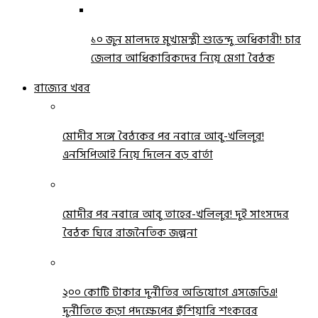
১০ জুন মালদহে মুখ্যমন্ত্রী শুভেন্দু অধিকারী! চার
জেলার আধিকারিকদের নিয়ে মেগা বৈঠক
রাজ্যের খবর
মোদীর সঙ্গে বৈঠকের পর নবান্নে আবু-খলিলুর!
এনসিপিআই নিয়ে দিলেন বড় বার্তা
মোদীর পর নবান্নে আবু তাহের-খলিলুর! দুই সাংসদের
বৈঠক ঘিরে রাজনৈতিক জল্পনা
২০০ কোটি টাকার দুর্নীতির অভিযোগে এসজেডিএ!
দুর্নীতিতে কড়া পদক্ষেপের হুঁশিয়ারি শংকরের