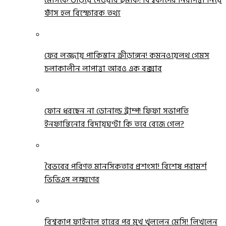
মেসিকে উড়িয়ে দেওয়ার হুমকি! বিশ্বকাপের নিরাপত্তা নিয়ে
ফাঁস হল বিস্ফোরক তথ্য
ফের লজ্জায় পাকিস্তান ক্রীড়াঙ্গন! কমনওয়েলথ গেমস
চলাকালীন লাপাত্তা আরও এক বক্সার
ফোন ধরছেন না ডোনাল্ড ট্রাম্প! ফিফা সভাপতি
ইনফান্তিনোর বিদায়ঘণ্টা কি তবে বেজে গেল?
বৈভবের পরিণত মানসিকতার প্রশংসা! বিশেষ পরামর্শ
ভিভিএস লক্ষ্মণের
বিশ্বকাপ ফাইনাল হারের পর মুখ খুললেন মেসি! লিখলেন