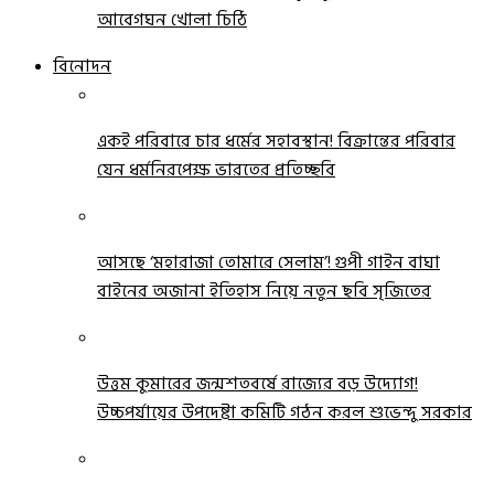
আবেগঘন খোলা চিঠি
বিনোদন
একই পরিবারে চার ধর্মের সহাবস্থান! বিক্রান্তের পরিবার
যেন ধর্মনিরপেক্ষ ভারতের প্রতিচ্ছবি
আসছে ‘মহারাজা তোমারে সেলাম’! গুপী গাইন বাঘা
বাইনের অজানা ইতিহাস নিয়ে নতুন ছবি সৃজিতের
উত্তম কুমারের জন্মশতবর্ষে রাজ্যের বড় উদ্যোগ!
উচ্চপর্যায়ের উপদেষ্টা কমিটি গঠন করল শুভেন্দু সরকার