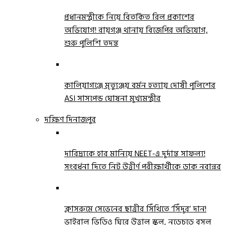
প্রধানমন্ত্রীকে নিয়ে বিতর্কিত রিল প্রকাশের
অভিযোগ! রায়গঞ্জ থানায় বিজেপির অভিযোগ,
শুরু পুলিশি তদন্ত
কালিয়াগঞ্জে মৃত্যুঞ্জয় বর্মন হত্যায় দোষী পুলিশের
ASI সাসপেন্ড ঘোষনা মুখ্যমন্ত্রীর
দক্ষিণ দিনাজপুর
দারিদ্র্যকে হার মানিয়ে NEET-এ দুর্দান্ত সাফল্য!
সংবর্ধনা দিতে নিট উত্তীর্ণ পরীক্ষার্থীকে ডাক নবান্নর
ক্লাসরুমে সেভেনের ছাত্রীর সিঁথিতে ‘সিঁদুর’ দান!
ভাইরাল ভিডিও ঘিরে উত্তাল স্কুল, নড়েচড়ে বসল