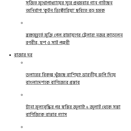
সৃজিত মুখোপাধ্যায়ের সুরে প্রথমবার গান গাইছেন
অনির্বাণ! ‘কুইন ভিক্টোরিয়া’ ছবিতে বড় চমক
ব্রহ্মমুহূর্তে মুক্তি পেল রামায়ণের ট্রেলার! নজর কাড়লেন
রণবীর, যশ ও সাই পল্লবী
বাজার দর
ডলারের বিকল্প খুঁজছে রাশিয়া! ভারতীয় রুপি দিয়ে
বাংলাদেশকে বাণিজ্যের প্রস্তাব
টানা মূল্যবৃদ্ধির পর স্বস্তির জুলাই! ১ জুলাই থেকে সস্তা
বাণিজ্যিক রান্নার গ্যাস