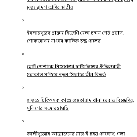
মৃত্যু দ্বাদশ শ্রেণির ছাত্রীর
ইসলামপুরের প্রাক্তন বিজেপি নেতা চন্দন শেঠ প্রয়াত,
শোকজ্ঞাপন সাংসদ কার্তিক চন্দ্র পালের
ছোট পোশাকে নিষেধাজ্ঞা,দার্জিলিঙের ঐতিহ্যবাহী
মহাকাল মন্দিরে নতুন সিদ্ধান্তে তীব্র বিতর্ক
হাতুড়ে চিকিৎসক কাণ্ডে হেমতাবাদ থানা ঘেরাও বিজেপির,
পুলিশের সঙ্গে ধস্তাধস্তি
কালীপুজোর আয়োজনের মাঝেই চরম পদক্ষেপ, গলা