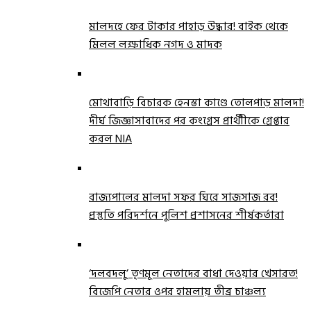
মালদহে ফের টাকার পাহাড় উদ্ধার! বাইক থেকে
মিলল লক্ষাধিক নগদ ও মাদক
মোথাবাড়ি বিচারক হেনস্তা কাণ্ডে তোলপাড় মালদা!
দীর্ঘ জিজ্ঞাসাবাদের পর কংগ্রেস প্রার্থীীকে গ্রেপ্তার
করল NIA
রাজ্যপালের মালদা সফর ঘিরে সাজসাজ রব!
প্রস্তুতি পরিদর্শনে পুলিশ প্রশাসনের শীর্ষকর্তারা
‘দলবদলু’ তৃণমূল নেতাদের বাধা দেওয়ার খেসারত!
বিজেপি নেতার ওপর হামলায় তীব্র চাঞ্চল্য