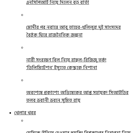
এনসিপিআই নিয়ে দিলেন বড় বার্তা
মোদীর পর নবান্নে আবু তাহের-খলিলুর! দুই সাংসদের
বৈঠক ঘিরে রাজনৈতিক জল্পনা
নারী সংরক্ষণ বিল নিয়ে রাহুল-রিজিজু তর্ক!
‘ডিলিমিটেশন’ ইস্যুতে কেন্দ্রকে নিশানা
অবশেষে প্রকাশ্যে অভিষেকের আপ্ত সহায়ক! সিআইডির
তলব ভবানী ভবনে সুমিত রায়
খেলার খবর