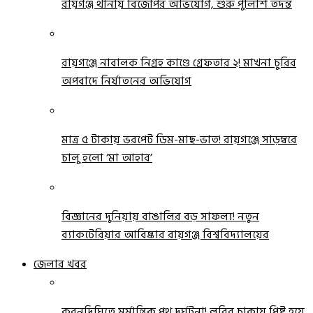
রায়গঞ্জ থানায় বিজেপির অভিযোগ, শুরু পুলিশি তদন্ত
রায়গঞ্জে নাবালক নিগ্রহ কাণ্ডে গ্রেফতার ২! মাখনা চুরির
অপবাদে নির্যাতনের অভিযোগ
মাত্র ৫ টাকায় ভরপেট ডিম-মাছ-ভাত! রায়গঞ্জে সাড়ম্বরে
চালু হলো ‘মা আহার’
বিজ্ঞানের দুনিয়ায় বাঙালির বড় সাফল্য! নতুন
ব্যাকটেরিয়ার আবিষ্কার রায়গঞ্জ বিশ্ববিদ্যালয়ের
জেলার খবর
করনদিঘিতে মর্মান্তিক পথ দুর্ঘটনা! লরির চাকায় পিষ্ট হয়ে