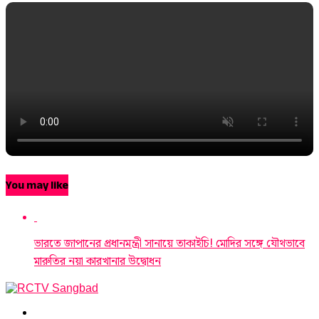
You may like
ভারতে জাপানের প্রধানমন্ত্রী সানায়ে তাকাইচি! মোদির সঙ্গে যৌথভাবে
মারুতির নয়া কারখানার উদ্বোধন