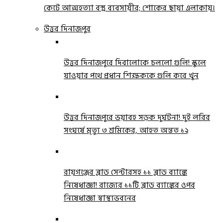
কেটে আত্মহত্যা বস্ত্র ব্যবসায়ীর; শোকের ছায়া এলাকায়।
উত্তর দিনাজপুর
উত্তর দিনাজপুরে দিবালোকে চললো গুলি! স্কুলে
যাওয়ার পথে প্রধান শিক্ষককে গুলি করে খুন
উত্তর দিনাজপুরে ভয়াবহ সড়ক দুর্ঘটনা! দুই লরির
সংঘর্ষে মৃত্যু ৩ শ্রমিকের, আহত অন্তত ১২
রায়গঞ্জের ব্লাড সেন্টারসহ ১১ ব্লাড ব্যাঙ্কে
নিষেধাজ্ঞা! রাজ্যের ১১টি ব্লাড ব্যাঙ্কের ওপর
নিষেধাজ্ঞা স্বাস্থ্যভবনের