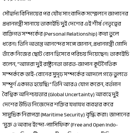
সৌহার্দ্য বিনিময়ের পর যৌথ সাংবাদিক সম্মেলনে জাপানের
প্রধানমন্ত্রী সানায়ে তাকাইচি দুই দেশের এই শীর্ষ নেতৃত্বের
ব্যক্তিগত সম্পর্কের (Personal Relationship) কথা তুলে
ধরেন। তিনি অত্যন্ত আনন্দের সঙ্গে জানান, প্রধানমন্ত্রী মোদি
তাঁকে নিজের ছোট বোন হিসেবে পরিচয় দিয়েছেন। তাকাইচি
বলেন, “আমরা দুই রাষ্ট্রনেতা ভারত-জাপান কূটনৈতিক
সম্পর্ককে ভাই-বোনের সুদৃঢ় সম্পর্কের আদলে গড়ে তুলতে
সম্পূর্ণ একমত হয়েছি।” তিনি আরও যোগ করেন, বর্তমান
বৈশ্বিক অনিশ্চয়তার (Global Uncertainty) আবহে দুই
দেশের উচিত নিজেদের শক্তির যথাযথ ব্যবহার করে
সামুদ্রিক নিরাপত্তা (Maritime Security) বৃদ্ধি করা। জাপানের
‘মুক্ত ও অবাধ ইন্দো-প্যাসিফিক’ (Free and Open Indo-