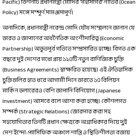
Pacific) ভিশনটি প্রধানমন্ত্রী মোদির ‘মহাসাগর’ নীতির (Ocean
Policy) সঙ্গে সম্পূর্ণ সামঞ্জস্যপূর্ণ।
অন্যদিকে, প্রধানমন্ত্রী নরেন্দ্র মোদি যৌথ সম্মেলনে জানান যে
ভারত ও জাপানের অর্থনৈতিক অংশীদারিত্ব (Economic
Partnership) অভূতপূর্ব গতিতে সম্প্রসারিত হচ্ছে। বিগত এক
বছরে দুই দেশের মধ্যে প্রায় ১২০টি নতুন বাণিজ্যিক চুক্তি
(Business Agreements) স্বাক্ষরিত হয়েছে। এই ঐতিহাসিক
চুক্তিগুলির হাত ধরে আগামী দিনে ভারতে ১০ বিলিয়ন
মার্কিন ডলারেরও বেশি জাপানি বিনিয়োগ (Japanese
Investment) আসবে বলে আশা করা হচ্ছে। কৌশলগত
সম্পর্ক (Strategic Relations) জোরদার করা সহ
সহযোগিতার তিনটি প্রধান ক্ষেত্রকে অগ্রাধিকার দিয়ে দুই
দেশ ইন্দো-প্যাসিফিক অঞ্চলে শান্তি ও স্থিতিশীলতা বজায়