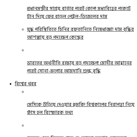
প্রধানমন্ত্রীর সাশ্রয় বার্তার পরেই কোপ! মধ্যবিত্তের পকেটে
টান দিয়ে ফের বাড়ল পেট্রল-ডিজেলের দাম
যুদ্ধ পরিস্থিতিতে চিনির রফতানিতে নিষেধাজ্ঞা! দাম বৃদ্ধির
আশঙ্কায় বড় পদক্ষেপ কেন্দ্রের
ভারতের অর্থনীতি রক্ষায় বড় পদক্ষেপ! মোদীর আহ্বানের
পরেই সোনা-রুপোর আমদানি শুল্ক বৃদ্ধি
বিশ্বের খবর
মেসিকে উড়িয়ে দেওয়ার হুমকি! বিশ্বকাপের নিরাপত্তা নিয়ে
ফাঁস হল বিস্ফোরক তথ্য