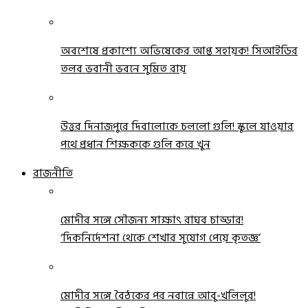
অবশেষে প্রকাশ্যে অভিষেকের আপ্ত সহায়ক! সিআইডির
তলব ভবানী ভবনে সুমিত রায়
উত্তর দিনাজপুরে দিবালোকে চললো গুলি! স্কুলে যাওয়ার
পথে প্রধান শিক্ষককে গুলি করে খুন
রাজনীতি
মোদীর সঙ্গে সৌজন্য সাক্ষাৎ রাঘব চাড্ডার!
‘দিকনির্দেশনা থেকে শেখার সুযোগ পেয়ে কৃতজ্ঞ’
মোদীর সঙ্গে বৈঠকের পর নবান্নে আবু-খলিলুর!