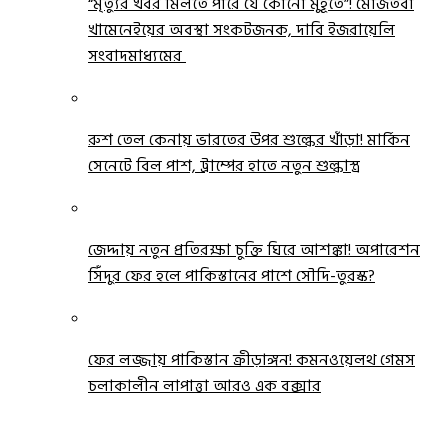
“মৃত্যুর খবর মিলতে পারে যে কোনো মুহূর্তে”! মোজতবা
খামেনেইয়ের অবস্থা সংকটজনক, দাবি ইজরায়েলি
সংবাদমাধ্যমের
রুশ তেল কেনায় ভারতের উপর শুল্কের খাঁড়া! মার্কিন
সেনেটে বিল পাশ, ট্রাম্পের হাতে নতুন শুল্কাস্ত্র
জেদ্দায় নতুন প্রতিরক্ষা চুক্তি ঘিরে আশঙ্কা! অপারেশন
সিঁদুর ফের হলে পাকিস্তানের পাশে সৌদি-তুরস্ক?
ফের লজ্জায় পাকিস্তান ক্রীড়াঙ্গন! কমনওয়েলথ গেমস
চলাকালীন লাপাত্তা আরও এক বক্সার