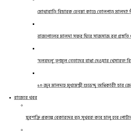
মোথাবাড়ি বিচারক হেনস্তা কাণ্ডে তোলপাড় মালদা! দীর্
রাজ্যপালের মালদা সফর ঘিরে সাজসাজ রব! প্রস্তুতি প
‘দলবদলু’ তৃণমূল নেতাদের বাধা দেওয়ার খেসারত! বি
১০ জুন মালদহে মুখ্যমন্ত্রী শুভেন্দু অধিকারী! চ
রাজ্যের খবর
যুবশক্তি প্রকল্পে বেকারদের বড় সুখবর! কবে চালু হবে পোর