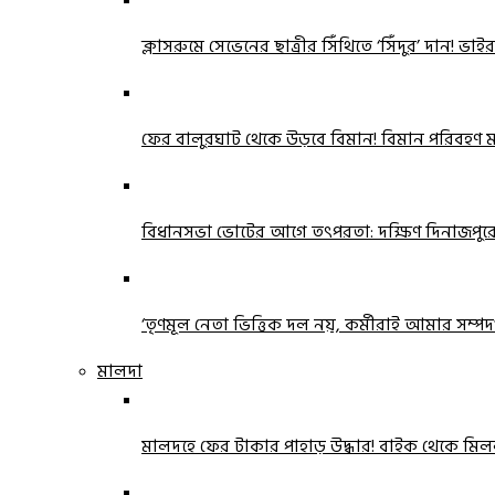
ক্লাসরুমে সেভেনের ছাত্রীর সিঁথিতে ‘সিঁদুর’ দান! ভা
ফের বালুরঘাট থেকে উড়বে বিমান! বিমান পরিবহণ মন্ত
বিধানসভা ভোটের আগে তৎপরতা: দক্ষিণ দিনাজপ
‘তৃণমূল নেতা ভিত্তিক দল নয়, কর্মীরাই আমার সম্পদ’!
মালদা
মালদহে ফের টাকার পাহাড় উদ্ধার! বাইক থেকে ম