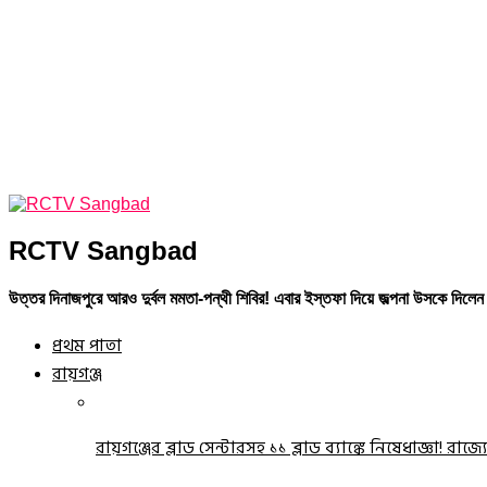
RCTV Sangbad
উত্তর দিনাজপুরে আরও দুর্বল মমতা-পন্থী শিবির! এবার ইস্তফা দিয়ে জল্পনা উসকে দিল
প্রথম পাতা
রায়গঞ্জ
রায়গঞ্জের ব্লাড সেন্টারসহ ১১ ব্লাড ব্যাঙ্কে নিষেধাজ্ঞা! রাজ্য