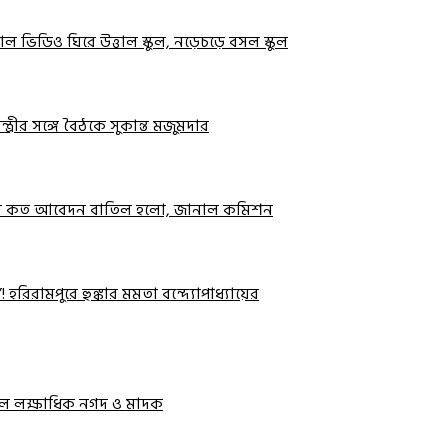
ইরাল ভিডিও ঘিরে উত্তাল স্কুল, নড়েচড়ে বসল স্কুল
্রীর সঙ্গে বৈঠকে সুকান্ত মজুমদার
ুরে কত আবেদন বাতিল হলো, জানাল কমিশন
 হরিরামপুরে হুঙ্কার মমতা বন্দ্যোপাধ্যায়ের
িলল লক্ষাধিক নগদ ও মাদক