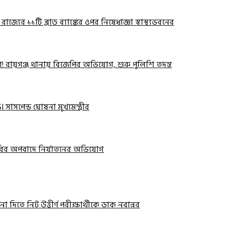
! রাজ্যের ১১টি ব্লাড ব্যাঙ্কের ওপর নিষেধাজ্ঞা স্বাস্থ্যভবনের
োগ! রায়গঞ্জ থানায় বিজেপির অভিযোগ, শুরু পুলিশি তদন্ত
 সাসপেন্ড ঘোষনা মুখ্যমন্ত্রীর
 চুরির অপবাদে নির্যাতনের অভিযোগ
ধনা দিতে নিট উত্তীর্ণ পরীক্ষার্থীকে ডাক নবান্নর