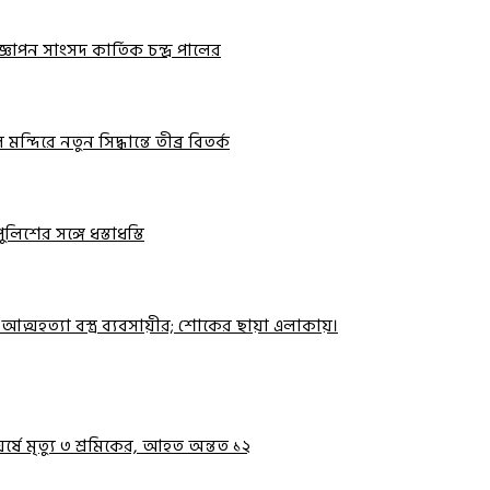
ঞাপন সাংসদ কার্তিক চন্দ্র পালের
দিরে নতুন সিদ্ধান্তে তীব্র বিতর্ক
িশের সঙ্গে ধস্তাধস্তি
মহত্যা বস্ত্র ব্যবসায়ীর; শোকের ছায়া এলাকায়।
র্ষে মৃত্যু ৩ শ্রমিকের, আহত অন্তত ১২