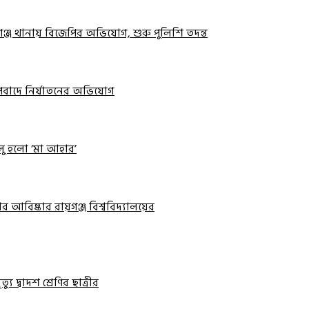
়গঞ্জ থানায় বিজেপির অভিযোগ, শুরু পুলিশি তদন্ত
 অপবাদে নির্যাতনের অভিযোগ
ালু হলো ‘মা আহার’
র আবিষ্কার রায়গঞ্জ বিশ্ববিদ্যালয়ের
ু দ্বাদশ শ্রেণির ছাত্রীর