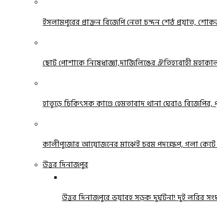
ইসলামপুরের প্রাক্তন বিজেপি নেতা চন্দন শেঠ প্রয়াত, শোকজ্
ছোট পোশাকে নিষেধাজ্ঞা,দার্জিলিঙের ঐতিহ্যবাহী মহাকাল মন্
হাতুড়ে চিকিৎসক কাণ্ডে হেমতাবাদ থানা ঘেরাও বিজেপির, পুল
কালীপুজোর আয়োজনের মাঝেই চরম পদক্ষেপ, গলা কেটে আত্
উত্তর দিনাজপুর
উত্তর দিনাজপুরে ভয়াবহ সড়ক দুর্ঘটনা! দুই লরির সংঘ