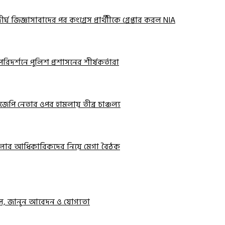
ঘ জিজ্ঞাসাবাদের পর কংগ্রেস প্রার্থীীকে গ্রেপ্তার করল NIA
রিদর্শনে পুলিশ প্রশাসনের শীর্ষকর্তারা
জেপি নেতার ওপর হামলায় তীব্র চাঞ্চল্য
ার জেলার আধিকারিকদের নিয়ে মেগা বৈঠক
্টাল, জানুন আবেদন ও যোগ্যতা