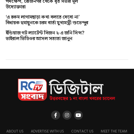
পদক্ষেপ, রেজিনগর থেকে ধৃত সভার মূল
উদ্যোক্তারা
‘এ রকম লাগামছাড়া কথা বলতে দেবো না’
বিধায়ক হুমায়ুনকে চরম বার্তা মুখ্যমন্ত্রী শুভেন্দুর
ইন্ডিয়াজ গট ল্যাটেন্ট সিজন ২-এ জনি সিন্স?
ভাইরাল ভিডিওর আসল সত্যতা জানুন
ABOUT US
ADVERTISE WITH US
CONTACT US
MEET THE TEAM