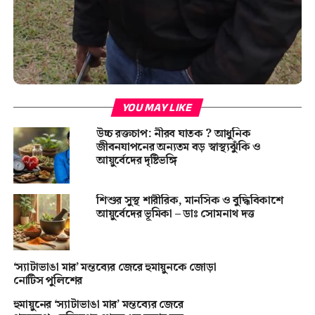
YOU MAY LIKE
উচ্চ রক্তচাপ: নীরব ঘাতক ? আধুনিক
জীবনযাপনের অন্যতম বড় স্বাস্থ্যঝুঁকি ও
আয়ুর্বেদের দৃষ্টিভঙ্গি
শিশুর সুস্থ শারীরিক, মানসিক ও বুদ্ধিবিকাশে
আয়ুর্বেদের ভূমিকা – ডাঃ সোমনাথ দত্ত
‘স্যাটাভাঙা মার’ মন্তব্যের জেরে হুমায়ুনকে জোড়া
নোটিস পুলিশের
হুমায়ুনের ‘স্যাটাভাঙা মার’ মন্তব্যের জেরে