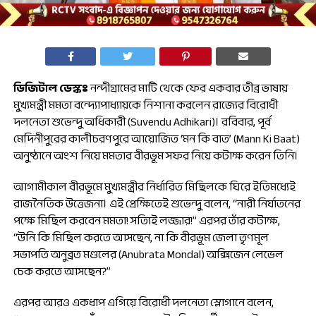
ডিজিটাল ডেস্কঃ
নন্দীগ্রামের মাটি থেকে ফের একবার তীব্র ভাষায়
মুখ্যমন্ত্রী মমতা বন্দ্যোপাধ্যায়কে নিশানা করলেন রাজ্যের বিরোধী
দলনেতা শুভেন্দু অধিকারী (Suvendu Adhikari)। রবিবার, পূর্ব
মেদিনীপুরের কালীচরণপুরে আয়োজিত ‘মন কি বাত’ (Mann Ki Baat)
অনুষ্ঠানে অংশ নিয়ে মমতার বীরভূম সফর নিয়ে কটাক্ষ করেন তিনি।
আগামীকাল বীরভূমে মুখ্যমন্ত্রীর নির্ধারিত মিছিলকে ঘিরে ইতিমধ্যেই
রাজনৈতিক উত্তেজনা। এই প্রেক্ষিতেই শুভেন্দু বলেন, “নারী নির্যাতনের
পক্ষে মিছিল করবেন মমতা! সত্যিই লজ্জার!” এরপর তাঁর কটাক্ষ,
“উনি কি মিছিল করতে আসছেন, না কি বীরভূম জেলা তৃণমূল
সভাপতি অনুব্রত মণ্ডলের (Anubrata Mondal) অক্সিজেন লেভেল
চেক করতে আসছেন?”
এরপর আরও একধাপ এগিয়ে বিরোধী দলনেতা স্লোগানে বলেন,