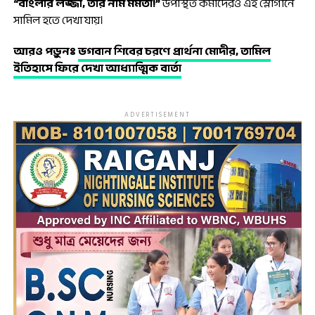
“বাংলার লজ্জা, তাঁর নাম মমতা!”
উপস্থিত কর্মীদেরও এই স্লোগানে
সামিল হতে দেখা যায়।
আরও পড়ুনঃ
ভগবান শিবের চরণে প্রার্থনা মোদীর, তামিল
ইতিহাসে ফিরে দেখা আধ্যাত্মিক বার্তা
ADVERTISEMENT