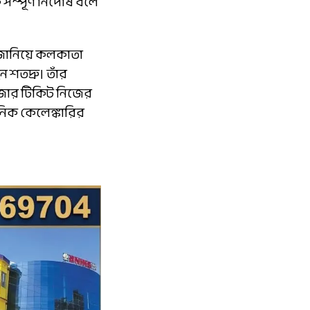
্পূর্ণ নির্দোষ বলে
জ জানিয়ে কলকাতা
 শতদ্রু। তাঁর
াজার টিকিট নিজের
নিক কেলেঙ্কারির