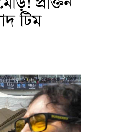
ড়! প্রাক্তন
 খোদ টিম