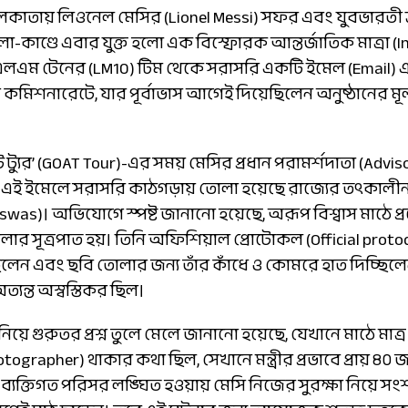
কাতায় লিওনেল মেসির (Lionel Messi) সফর এবং যুবভারতী ক্র
া-কাণ্ডে এবার যুক্ত হলো এক বিস্ফোরক আন্তর্জাতিক মাত্রা (I
এলএম টেনের (LM10) টিম থেকে সরাসরি একটি ইমেল (Email) 
কমিশনারেটে, যার পূর্বাভাস আগেই দিয়েছিলেন অনুষ্ঠানের 
ট্যুর’ (GOAT Tour)-এর সময় মেসির প্রধান পরামর্শদাতা (Adviso
ো এই ইমেলে সরাসরি কাঠগড়ায় তোলা হয়েছে রাজ্যের তৎকালীন ক্
iswas)। অভিযোগে স্পষ্ট জানানো হয়েছে, অরূপ বিশ্বাস মাঠে 
 সূত্রপাত হয়। তিনি অফিশিয়াল প্রোটোকল (Official protoc
লেন এবং ছবি তোলার জন্য তাঁর কাঁধে ও কোমরে হাত দিচ্ছিলেন,
যন্ত অস্বস্তিকর ছিল।
) নিয়ে গুরুতর প্রশ্ন তুলে মেলে জানানো হয়েছে, যেখানে মাঠে মাত
grapher) থাকার কথা ছিল, সেখানে মন্ত্রীর প্রভাবে প্রায় ৪
ও ব্যক্তিগত পরিসর লঙ্ঘিত হওয়ায় মেসি নিজের সুরক্ষা নিয়ে 