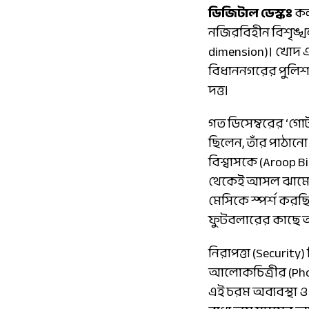
ডিজিটাল ডেস্কঃ
কল
নজিরবিহীন বিশৃঙ্খল
dimension)। খোদ 
বিধাননগরের পুলিশ 
দত্ত।
গত ডিসেম্বরের ‘গোট 
ছিলেন, তাঁর পাঠান
বিশ্বাসকে (Aroop B
থেকেই আসল ঝামেলার
মেসিকে স্পর্শ করছি
ফুটবলারের কাছে অত্
নিরাপত্তা (Security
আলোকচিত্রীর (Photo
এই চরম অব্যবস্থা 