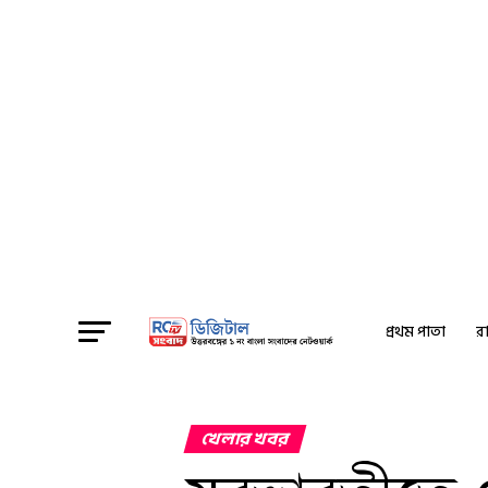
প্রথম পাতা
রা
খেলার খবর