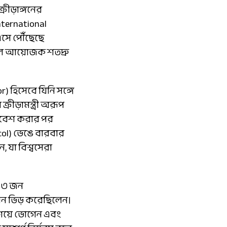
ীড়াঙ্গনের
nternational
এসে পৌঁছেছে
মূল আয়োজক শতদ্রু
r) হিসেবে যিনি সঙ্গে
রীড়ামন্ত্রী অরূপ
প্রবেশ করার পর
ol) ভেঙে বারবার
 যা বিশ্বসেরা
্র ৩ জন
০ জন ভিড় করেছিলেন।
সংশয়ে ভোগেন এবং