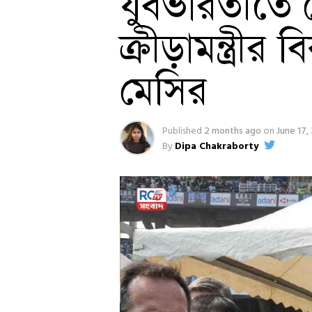
যুবভারতীতে মে
ক্রীড়ামন্ত্রী
মেসির
Published
2 months ago
on
June 17,
By
Dipa Chakraborty