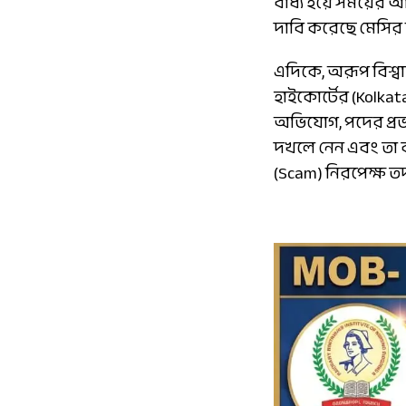
বাধ্য হয়ে সময়ের আ
দাবি করেছে মেসির 
এদিকে, অরূপ বিশ্ব
হাইকোর্টের (Kolkat
অভিযোগ, পদের প্রভ
দখলে নেন এবং তা ক
(Scam) নিরপেক্ষ ত