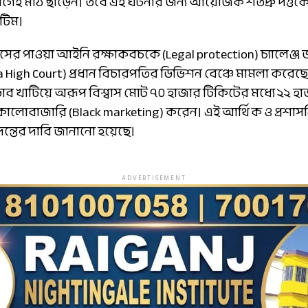
গেই মাঠ ছাড়েন। তবে এই ঘটনার জন্য আয়োজক শতদ্রু দত্তকে সম
টিম।
াসের পাওয়া আইনি রক্ষাকবচকে (Legal protection) চ্যালেঞ্
a High Court) প্রধান বিচারপতির ডিভিশন বেঞ্চে মামলা করেছেন
াব খাটিয়ে অরূপ বিশ্বাস মোট ৭০ হাজার টিকিটের মধ্যে ২২ হ
ালোবাজারি (Black marketing) করেন। এই আর্থিক ও প্রশাস
দন্তের দাবি জানানো হয়েছে।
ADVERTISEMENT