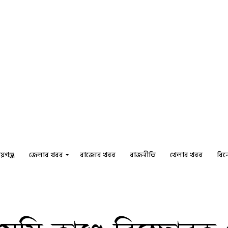
য়গঞ্জ
জেলার খবর
রাজ্যের খবর
রাজনীতি
খেলার খবর
বি