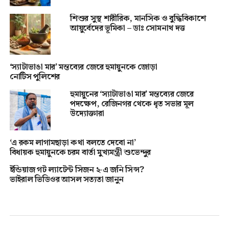
শিশুর সুস্থ শারীরিক, মানসিক ও বুদ্ধিবিকাশে
আয়ুর্বেদের ভূমিকা – ডাঃ সোমনাথ দত্ত
‘স্যাটাভাঙা মার’ মন্তব্যের জেরে হুমায়ুনকে জোড়া
নোটিস পুলিশের
হুমায়ুনের ‘স্যাটাভাঙা মার’ মন্তব্যের জেরে
পদক্ষেপ, রেজিনগর থেকে ধৃত সভার মূল
উদ্যোক্তারা
‘এ রকম লাগামছাড়া কথা বলতে দেবো না’
বিধায়ক হুমায়ুনকে চরম বার্তা মুখ্যমন্ত্রী শুভেন্দুর
ইন্ডিয়াজ গট ল্যাটেন্ট সিজন ২-এ জনি সিন্স?
ভাইরাল ভিডিওর আসল সত্যতা জানুন