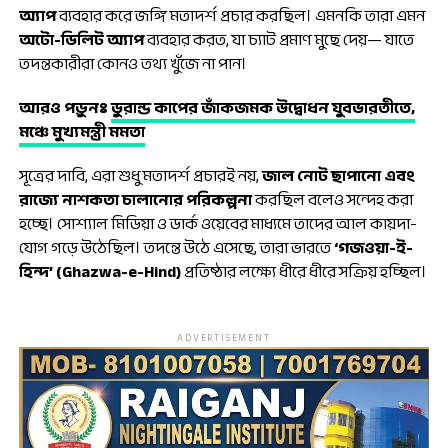
অ্যাপ
ব্যবহার করে জঙ্গি মতাদর্শ প্রচার করছিল। এমনকি তারা এমন
অটো-ডিলিট অ্যাপ
ব্যবহার করত, যা চ্যাট প্রমাণ মুছে দেয়— যাতে
তদন্তকারীরা কোনও তথ্য খুঁজে না পান।
আরও পড়ুনঃ
ডুরান্ড কাপের জাঁকজমক উদ্বোধন যুবভারতীতে,
মঞ্চে মুখ্যমন্ত্রী মমতা
সূত্রের দাবি, এরা শুধু মতাদর্শ প্রচারই নয়,
জাল নোট ছাপানো এবং
রাজ্যে নাশকতা চালানোর পরিকল্পনা
করছিল বলেও সন্দেহ করা
হচ্ছে। সোশ্যাল মিডিয়া ও ডার্ক ওয়েবের মাধ্যমে তাদের আল কায়দা-
যোগ গড়ে উঠেছিল। তদন্তে উঠে এসেছে, তারা ভারতে
‘গজওয়া-ই-
হিন্দ’ (Ghazwa-e-Hind)
প্রতিষ্ঠার লক্ষ্যে ধীরে ধীরে সক্রিয় হচ্ছিল।
ADVERTISEMENT