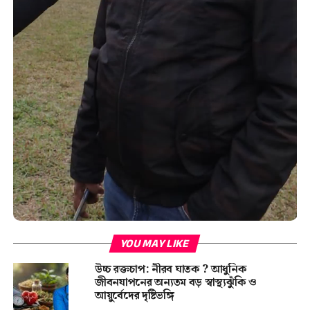
YOU MAY LIKE
উচ্চ রক্তচাপ: নীরব ঘাতক ? আধুনিক
জীবনযাপনের অন্যতম বড় স্বাস্থ্যঝুঁকি ও
আয়ুর্বেদের দৃষ্টিভঙ্গি