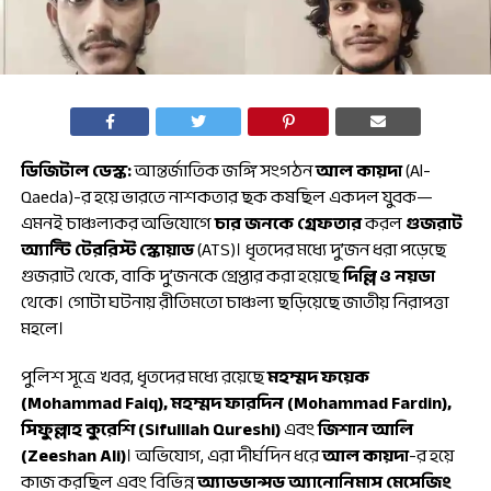
ডিজিটাল ডেস্ক:
আন্তর্জাতিক জঙ্গি সংগঠন
আল কায়দা
(Al-
Qaeda)-র হয়ে ভারতে নাশকতার ছক কষছিল একদল যুবক—
এমনই চাঞ্চল্যকর অভিযোগে
চার জনকে গ্রেফতার
করল
গুজরাট
অ্যান্টি টেররিস্ট স্কোয়াড
(ATS)। ধৃতদের মধ্যে দু’জন ধরা পড়েছে
গুজরাট থেকে, বাকি দু’জনকে গ্রেপ্তার করা হয়েছে
দিল্লি ও নয়ডা
থেকে। গোটা ঘটনায় রীতিমতো চাঞ্চল্য ছড়িয়েছে জাতীয় নিরাপত্তা
মহলে।
পুলিশ সূত্রে খবর, ধৃতদের মধ্যে রয়েছে
মহম্মদ ফয়েক
(Mohammad Faiq), মহম্মদ ফারদিন (Mohammad Fardin),
সিফুল্লাহ কুরেশি (Sifulllah Qureshi)
এবং
জিশান আলি
(Zeeshan Ali)
। অভিযোগ, এরা দীর্ঘদিন ধরে
আল কায়দা
-র হয়ে
কাজ করছিল এবং বিভিন্ন
অ্যাডভান্সড অ্যানোনিমাস মেসেজিং