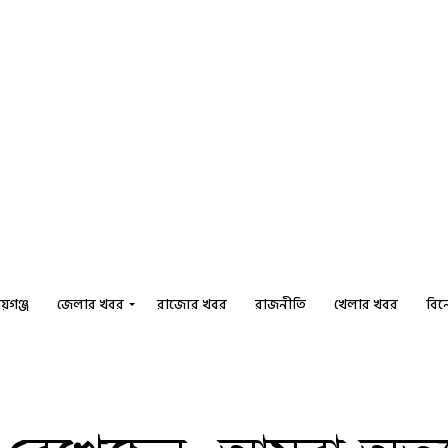
য়গঞ্জ
জেলার খবর
রাজ্যের খবর
রাজনীতি
খেলার খবর
বি