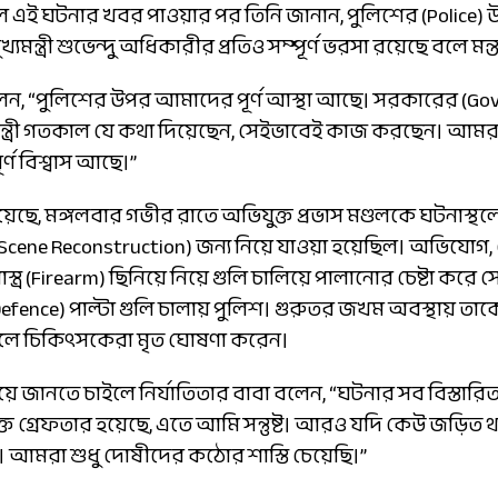
 এই ঘটনার খবর পাওয়ার পর তিনি জানান, পুলিশের (Police) উপর
্যমন্ত্রী শুভেন্দু অধিকারীর প্রতিও সম্পূর্ণ ভরসা রয়েছে বলে মন্
বলেন, “পুলিশের উপর আমাদের পূর্ণ আস্থা আছে। সরকারের (
মন্ত্রী গতকাল যে কথা দিয়েছেন, সেইভাবেই কাজ করছেন। আমরা
্ণ বিশ্বাস আছে।”
িয়েছে, মঙ্গলবার গভীর রাতে অভিযুক্ত প্রভাস মণ্ডলকে ঘটনাস্থল
ime Scene Reconstruction) জন্য নিয়ে যাওয়া হয়েছিল। অভিযো
স্ত্র (Firearm) ছিনিয়ে নিয়ে গুলি চালিয়ে পালানোর চেষ্টা করে
f Defence) পাল্টা গুলি চালায় পুলিশ। গুরুতর জখম অবস্থায় তাক
েলে চিকিৎসকেরা মৃত ঘোষণা করেন।
ে জানতে চাইলে নির্যাতিতার বাবা বলেন, “ঘটনার সব বিস্তারি
ত গ্রেফতার হয়েছে, এতে আমি সন্তুষ্ট। আরও যদি কেউ জড়িত 
 আমরা শুধু দোষীদের কঠোর শাস্তি চেয়েছি।”