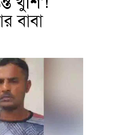
্ত খুশি’!
ার বাবা