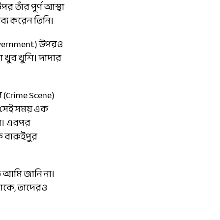
 তাঁর পূর্ণ আস্থা
তব্য করেন তিনি।
Government) উপরও
 খুব খুশি। দাদার
ে (Crime Scene)
গ, সেই সময় এক
 সে। এরপর
ে বারুইপুর
ত আমি জানি না।
থাকে, তাদেরও