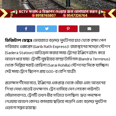
ডিজিটাল ডেস্কঃ
ভোররাতে বড়সড় দুর্ঘটনার হাত থেকে রক্ষা পেল
গরিবরথ এক্সপ্রেস (Garib Rath Express)। রাজস্থানের সদেড়া স্টেশন
(Sadera Station) অতিক্রম করার সময় ট্রেনের ইঞ্জিনে হঠাৎ করে
আগুন ধরে যায়। ট্রেনটি মুম্বইয়ের বান্দ্রা টার্মিনাস (Bandra Terminus)
থেকে দিল্লির সরাই রোহিলা (Sarai Rohilla) স্টেশনের দিকে যাচ্ছিল।
সেই সময় ট্রেনে ছিলেন প্রায় ৫০০-র বেশি যাত্রী।
প্রত্যক্ষদর্শীদের মতে, ইঞ্জিনের একপ্রান্ত থেকে ধোঁয়া এবং আগুনের
শিখা দেখা যেতেই তৎক্ষণাৎ ট্রেন থামিয়ে দেন লোকো পাইলট।
সৌভাগ্যবশত, ট্রেনটি তখন ধীর গতিতে চলছিল। দ্রুত পদক্ষেপ
নেওয়ায় আগুন কোনও কামরায় ছড়িয়ে পড়েনি এবং বড়সড় দুর্ঘটনা
এড়ানো সম্ভব হয়েছে।