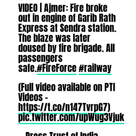
VIDEO | Ajmer: Fire broke
out in engine of Garib Rath
Express at Sendra station.
The blaze was later
doused by fire brigade. All
passengers
safe.
#FireForce
#railway
(Full video available on PTI
Videos –
https://t.co/n147TvrpG7
)
pic.twitter.com/upWug3Vjuk