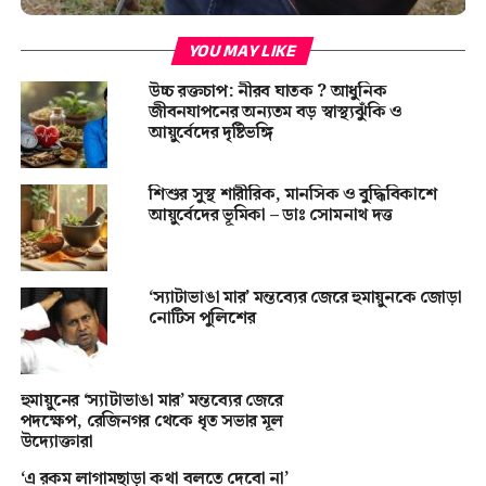
YOU MAY LIKE
উচ্চ রক্তচাপ: নীরব ঘাতক ? আধুনিক
জীবনযাপনের অন্যতম বড় স্বাস্থ্যঝুঁকি ও
আয়ুর্বেদের দৃষ্টিভঙ্গি
শিশুর সুস্থ শারীরিক, মানসিক ও বুদ্ধিবিকাশে
আয়ুর্বেদের ভূমিকা – ডাঃ সোমনাথ দত্ত
‘স্যাটাভাঙা মার’ মন্তব্যের জেরে হুমায়ুনকে জোড়া
নোটিস পুলিশের
হুমায়ুনের ‘স্যাটাভাঙা মার’ মন্তব্যের জেরে
পদক্ষেপ, রেজিনগর থেকে ধৃত সভার মূল
উদ্যোক্তারা
‘এ রকম লাগামছাড়া কথা বলতে দেবো না’