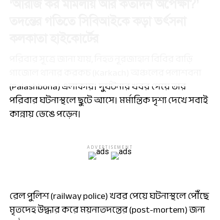
‘আরজি কর মামলায় আর কতদিন অপেক্ষা?’
তদন্তের গতিতে সিবিআইকে কড়া ভর্ৎসনা
কলকাতা হাইকোর্টের
পরিবার সূত্রে জানা যায়, নিহত নূরজাহান বিবির বাড়ি
গাজোল থানার করকচ (Karkach) অঞ্চলের পলাশবনা
(Palashbona) এলাকায়। দুর্ঘটনার খবর পেয়ে তার
পরিবার ঘটনাস্থলে ছুটে আসে। মর্মান্তিক দৃশ্য দেখে সবাই
কান্নায় ভেঙে পড়েন।
ADVERTISEMENT
রেল পুলিশ (railway police) খবর পেয়ে ঘটনাস্থলে পৌঁছে
মৃতদেহ উদ্ধার করে ময়নাতদন্তের (post-mortem) জন্য