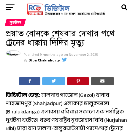
দুর্ঘটনা
প্রয়াত বোনকে শেষবার দেখার পথে
ট্রেনের ধাক্কায় দিদির মৃত্যু
Published
9 months ago
on
November 2, 2025
By
Dipa Chakraborty
ডিজিটাল ডেস্ক:
মালদার গাজোল (Gazol) থানার
শাহজাদপুর (Shahjadpur) এলাকার ভালুকডাঙ্গা
(Bhalukdanga) এলাকায় রবিবার সকালে এক মর্মান্তিক
দুর্ঘটনা ঘটেছে। বছর পয়ষট্টির নূরজাহান বিবি (Nurjahan
Bibi) মারা যান মালদা-বালুরঘাটগামী প্যাসেঞ্জার ট্রেনের