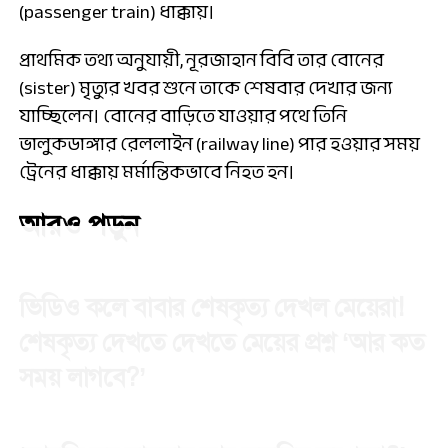
(passenger train) ধাক্কায়।
প্রাথমিক তথ্য অনুযায়ী, নূরজাহান বিবি তার বোনের
(sister) মৃত্যুর খবর শুনে তাকে শেষবার দেখার জন্য
যাচ্ছিলেন। বোনের বাড়িতে যাওয়ার পথে তিনি
ভালুকডাঙ্গার রেললাইন (railway line) পার হওয়ার সময়
ট্রেনের ধাক্কায় মর্মান্তিকভাবে নিহত হন।
আরও পড়ুন
ভিডিও কলে বাবার শেষকৃত্য দেখল মেয়েরা!
শেষকৃত্য দেখতে দেখতে মেয়ের প্রশ্ন ‘আর কত
সময় লাগবে?’