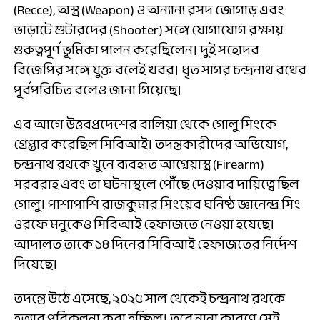
(Recce), অস্ত্র (Weapon) ও অন্যান্য রসদ জোগাড় এবং
ভাড়াটে শুটারদের (Shooter) সঙ্গে যোগাযোগ রক্ষায়
গুরুত্বপূর্ণ ভূমিকা পালন করেছিলেন। দুই সহোদর
বিজেপির সঙ্গে যুক্ত বলেই খবর। ধৃত সাগর চন্দ্রনাথ রথের
পূর্বপরিচিত বলেও জানা গিয়েছে।
এর আগে উত্তরপ্রদেশের বালিয়া থেকে গোলু সিংকে
গ্রেপ্তার করেছিল সিবিআই। তদন্তকারীদের অভিযোগ,
চন্দ্রনাথ রথকে খুনে ব্যবহৃত আগ্নেয়াস্ত্র (Firearm)
সরবরাহ এবং তা ঘটনাস্থলে পৌঁছে দেওয়ার দায়িত্বে ছিল
গোলু। পাশাপাশি রাজকুমার সিংয়ের ঘনিষ্ঠ জ্ঞানেন্দ্র সিং
ওরফে মনুকেও সিবিআই হেফাজতে নেওয়া হয়েছে।
আদালত তাকে ১৪ দিনের সিবিআই হেফাজতের নির্দেশ
দিয়েছে।
তদন্তে উঠে এসেছে, ২০২৫ সাল থেকেই চন্দ্রনাথ রথকে
হত্যার পরিকল্পনা করা হচ্ছিল। তবে নানা কারণে সেই