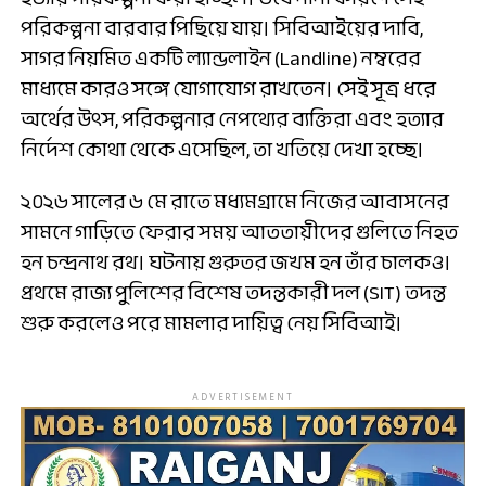
পরিকল্পনা বারবার পিছিয়ে যায়। সিবিআইয়ের দাবি,
সাগর নিয়মিত একটি ল্যান্ডলাইন (Landline) নম্বরের
মাধ্যমে কারও সঙ্গে যোগাযোগ রাখতেন। সেই সূত্র ধরে
অর্থের উৎস, পরিকল্পনার নেপথ্যের ব্যক্তিরা এবং হত্যার
নির্দেশ কোথা থেকে এসেছিল, তা খতিয়ে দেখা হচ্ছে।
২০২৬ সালের ৬ মে রাতে মধ্যমগ্রামে নিজের আবাসনের
সামনে গাড়িতে ফেরার সময় আততায়ীদের গুলিতে নিহত
হন চন্দ্রনাথ রথ। ঘটনায় গুরুতর জখম হন তাঁর চালকও।
প্রথমে রাজ্য পুলিশের বিশেষ তদন্তকারী দল (SIT) তদন্ত
শুরু করলেও পরে মামলার দায়িত্ব নেয় সিবিআই।
ADVERTISEMENT