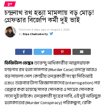
খুন
চন্দ্রনাথ রথ হত্যা মামলায় বড় মোড়!
গ্রেফতার বিজেপি কর্মী দুই ভাই
Published
6 days ago
on
August 1, 2026
By
Dipa Chakraborty
ডিজিটাল ডেস্কঃ
শুভেন্দু অধিকারীর আপ্তসহায়ক
চন্দ্রনাথ রথ হত্যা মামলার (Murder Case) তদন্তে আরও
বড় সাফল্য পেল কেন্দ্রীয় তদন্তকারী সংস্থা সিবিআই
(CBI)। শুক্রবার টানা জিজ্ঞাসাবাদের (Interrogation) পর
গ্রেপ্তার করা হয়েছে সাগর সোনকর ও সাহেব সোনকর
নামে দুই ভাইকে। তদন্তকারী সূত্রের দাবি, এই দুই অভিযুক্ত
হত্যাকাণ্ডের (Murder Conspiracy) পরিকল্পনা, রেকি