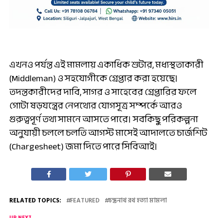
এখনও পর্যন্ত এই মামলায় একাধিক শুটার, মধ্যস্থতাকারী
(Middleman) ও সহযোগীকে গ্রেপ্তার করা হয়েছে।
তদন্তকারীদের দাবি, সাগর ও সাহেবের গ্রেপ্তারির ফলে
গোটা ষড়যন্ত্রের নেপথ্যের যোগসূত্র সম্পর্কে আরও
গুরুত্বপূর্ণ তথ্য সামনে আসতে পারে। সবকিছু পরিকল্পনা
অনুযায়ী চললে চলতি আগস্ট মাসেই আদালতে চার্জশিট
(Chargesheet) জমা দিতে পারে সিবিআই।
RELATED TOPICS:
FEATURED
চন্দ্রনাথ রথ হত্যা মামলা
UP NEXT