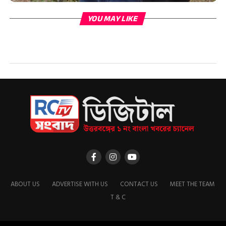
YOU MAY LIKE
ABOUT US
ADVERTISE WITH US
CONTACT US
MEET THE TEAM
T & C