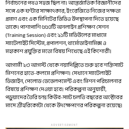
নির্বাচনের পথও সহজ ছিল না। আন্তর্জাতিক বিজ্ঞানীদের
সঙ্গে এক ঘণ্টার সাক্ষাৎকার, ইংরেজিতে নিজের দক্ষতা
প্রমাণ এবং এক মিনিটের ভিডিও উপস্থাপনা দিতে হয়েছে
তাকে। পাশাপাশি ৫৫০টি অনলাইন প্রশিক্ষণ সেশন
(Training Session) এবং ২১টি মডিউলের মাধ্যমে
স্যাটেলাইট সিস্টেম, প্রপালশন, থার্মোডাইনামিক্স ও
মহাকাশ প্রযুক্তির মতো বিষয় শিখেছে এই কিশোরী।
আগামী ২৩ আগস্ট থেকে নয়াদিল্লিতে শুরু হবে শক্তিস্যাট
মিশনের হাতে-কলমে প্রশিক্ষণ। সেখানে স্যাটেলাইট
ডিজাইন, পেলোড ডেভেলপমেন্ট এবং মিশন পরিচালনার
বিষয়ে প্রশিক্ষণ দেওয়া হবে। পরিকল্পনা অনুযায়ী,
পড়ুয়াদের তৈরি চন্দ্র কিউব-স্যাট চলতি বছরের অক্টোবর
মাসে শ্রীহরিকোটা থেকে উৎক্ষেপণের পরিকল্পনা রয়েছে।
ADVERTISEMENT