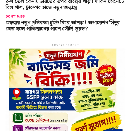
রুশ তেল কেনায় ভারতের উপর শুল্কের খাঁড়া! মার্কিন সেনেটে
বিল পাশ, ট্রাম্পের হাতে নতুন শুল্কাস্ত্র
DON'T MISS
জেদ্দায় নতুন প্রতিরক্ষা চুক্তি ঘিরে আশঙ্কা! অপারেশন সিঁদুর
ফের হলে পাকিস্তানের পাশে সৌদি-তুরস্ক?
ADVERTISEMENT