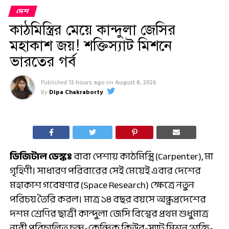
দেশ
কাঠমিস্ত্রির মেয়ে কান্দুলা জেসির
মহাকাশ জয়! শক্তিস্যাট মিশনে
ভারতের গর্ব
Published
13 hours ago
on
August 8, 2026
By
Dipa Chakraborty
ডিজিটাল ডেস্কঃ
বাবা পেশায় কাঠমিস্ত্রি (Carpenter), মা
গৃহিণী। সাধারণ পরিবারের সেই মেয়েই এবার দেশের
মহাকাশ গবেষণার (Space Research) ক্ষেত্রে নতুন
পরিচয় তৈরি করল। মাত্র ১৪ বছর বয়সে অন্ধ্রপ্রদেশের
দশম শ্রেণির ছাত্রী কান্দুলা জেসি বিশ্বের প্রথম শুধুমাত্র
নারী পরিচালিত চন্দ্র-কেন্দ্রিক কিউব-স্যাট মিশন ‘শক্তি-