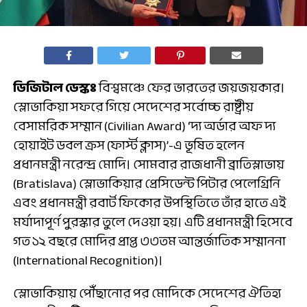
ডিজিটাল ডেস্কঃ
বিশ্বমঞ্চে ফের ভারতের জয়জয়কার।
স্লোভাকিয়া সফরে গিয়ে সেদেশের সর্বোচ্চ রাষ্ট্রীয়
বেসামরিক সম্মান (Civilian Award) ‘দ্য অর্ডার অফ দ্য
হোয়াইট ডবল ক্রস (ফার্স্ট ক্লাস)’-এ ভূষিত হলেন
প্রধানমন্ত্রী নরেন্দ্র মোদি। সোমবার রাজধানী ব্রাতিস্লাভায়
(Bratislava) স্লোভাকিয়ার প্রেসিডেন্ট পিটার পেলেগ্রিনি
এবং প্রধানমন্ত্রী রবার্ট ফিকোর উপস্থিতিতে তাঁর হাতে এই
মর্যাদাপূর্ণ পুরস্কার তুলে দেওয়া হয়। এটি প্রধানমন্ত্রী হিসেবে
গত ১২ বছরে মোদির প্রাপ্ত ৩৩তম আন্তর্জাতিক সম্মাননা
(International Recognition)।
স্লোভাকিয়ায় পৌঁছানোর পর মোদিকে সেদেশের ঐতিহ্য