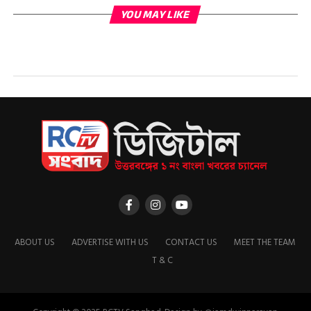
YOU MAY LIKE
ABOUT US
ADVERTISE WITH US
CONTACT US
MEET THE TEAM
T & C