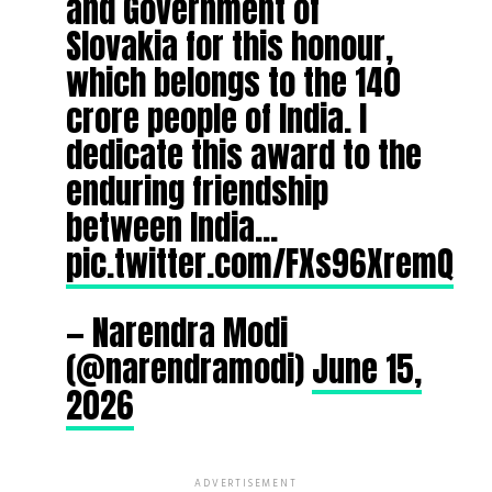
and Government of
Slovakia for this honour,
which belongs to the 140
crore people of India. I
dedicate this award to the
enduring friendship
between India…
pic.twitter.com/FXs96XremQ
— Narendra Modi
(@narendramodi)
June 15,
2026
ADVERTISEMENT