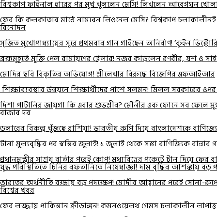
বিশ্বকাপ ফাইনাল হারের পর মুখ খুললেন মেসি! লিখলেন আবেগঘন খোলা
ফের কি কলকাতার মাঠে নামবেন লিওনেল মেসি? বিশ্বকাপ চলাকালীনই ম
বিনোদন
সৃজিত মুখোপাধ্যায়ের সুরে প্রথমবার গান গাইছেন অনির্বাণ! ‘কুইন ভিক্টো
ব্রহ্মমুহূর্তে মুক্তি পেল রামায়ণের ট্রেলার! নজর কাড়লেন রণবীর, যশ ও সাই
মোদির ছবি বিকৃতির অভিযোগ! শ্রীলেখার বিরুদ্ধে বিজেপির এফআইআর
শিক্ষাব্যবস্থার উন্নয়নে শিক্ষার্থীদের পাশে সলমন! মিলল সরকারের ওপর 
দিশা পাটানির জায়গা কি এবার শুভশ্রীর? মৌনীর এক ফোনে সব ফেলে মুম্ব
বাজার দর
ডলারের বিকল্প খুঁজছে রাশিয়া! ভারতীয় রুপি দিয়ে বাংলাদেশকে বাণিজ্যের 
টানা মূল্যবৃদ্ধির পর স্বস্তির জুলাই! ১ জুলাই থেকে সস্তা বাণিজ্যিক রান্নার গ
প্রধানমন্ত্রীর সাশ্রয় বার্তার পরেই কোপ! মধ্যবিত্তের পকেটে টান দিয়ে ফে
যুদ্ধ পরিস্থিতিতে চিনির রফতানিতে নিষেধাজ্ঞা! দাম বৃদ্ধির আশঙ্কায় বড় পদ
ভারতের অর্থনীতি রক্ষায় বড় পদক্ষেপ! মোদীর আহ্বানের পরেই সোনা-রুপো
বিশ্বের খবর
ফের লজ্জায় পাকিস্তান ক্রীড়াঙ্গন! কমনওয়েলথ গেমস চলাকালীন লাপাত