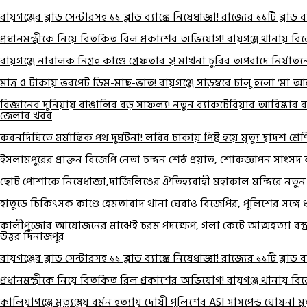
রায়গঞ্জের ব্লাড সেন্টারসহ ১১ ব্লাড ব্যাঙ্কে নিষেধাজ্ঞা! রাজ্যের ১১টি ব্লাড ব
প্রধানমন্ত্রীকে নিয়ে বিতর্কিত রিল প্রকাশের অভিযোগ! রায়গঞ্জ থানায় 
রায়গঞ্জে নাবালক নিগ্রহ কাণ্ডে গ্রেফতার ২! মাখনা চুরির অপবাদে নির্য
মাত্র ৫ টাকায় ভরপেট ডিম-মাছ-ভাত! রায়গঞ্জে সাড়ম্বরে চালু হলো ‘মা আ
বিজ্ঞানের দুনিয়ায় বাঙালির বড় সাফল্য! নতুন ব্যাকটেরিয়ার আবিষ্কার রা
জেলার খবর
করনদিঘিতে মর্মান্তিক পথ দুর্ঘটনা! লরির চাকায় পিষ্ট হয়ে মৃত্যু দ্বাদশ শ্রেণ
ইসলামপুরের প্রাক্তন বিজেপি নেতা চন্দন শেঠ প্রয়াত, শোকজ্ঞাপন সাংসদ কা
ছোট পোশাকে নিষেধাজ্ঞা,দার্জিলিঙের ঐতিহ্যবাহী মহাকাল মন্দিরে নতুন সিদ্
হাতুড়ে চিকিৎসক কাণ্ডে হেমতাবাদ থানা ঘেরাও বিজেপির, পুলিশের সঙ্গে ধস্
কালীপুজোর আয়োজনের মাঝেই চরম পদক্ষেপ, গলা কেটে আত্মহত্যা বস্ত্
উত্তর দিনাজপুর
রায়গঞ্জের ব্লাড সেন্টারসহ ১১ ব্লাড ব্যাঙ্কে নিষেধাজ্ঞা! রাজ্যের ১১টি ব্লাড ব
প্রধানমন্ত্রীকে নিয়ে বিতর্কিত রিল প্রকাশের অভিযোগ! রায়গঞ্জ থানায় 
কালিয়াগঞ্জে মৃত্যুঞ্জয় বর্মন হত্যায় দোষী পুলিশের ASI সাসপেন্ড ঘোষনা মুখ্য