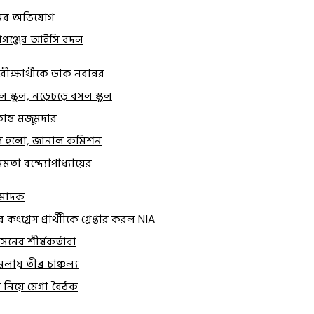
াতনের অভিযোগ
য়াগঞ্জের আইসি বদল
 পরীক্ষার্থীকে ডাক নবান্নর
াল স্কুল, নড়েচড়ে বসল স্কুল
কান্ত মজুমদার
িল হলো, জানাল কমিশন
মমতা বন্দ্যোপাধ্যায়ের
 মাদক
ংগ্রেস প্রার্থীীকে গ্রেপ্তার করল NIA
সনের শীর্ষকর্তারা
ায় তীব্র চাঞ্চল্য
ের নিয়ে মেগা বৈঠক