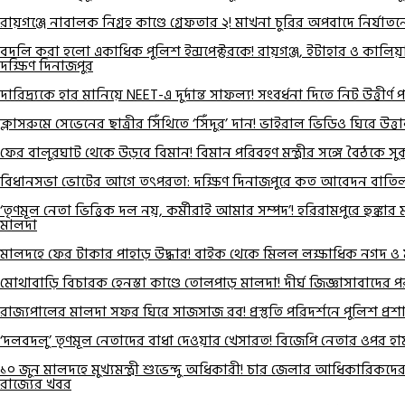
রায়গঞ্জে নাবালক নিগ্রহ কাণ্ডে গ্রেফতার ২! মাখনা চুরির অপবাদে নির্য
বদলি করা হলো একাধিক পুলিশ ইন্সপেক্টরকে! রায়গঞ্জ, ইটাহার ও কালি
দক্ষিণ দিনাজপুর
দারিদ্র্যকে হার মানিয়ে NEET-এ দুর্দান্ত সাফল্য! সংবর্ধনা দিতে নিট উত্তীর্ণ
ক্লাসরুমে সেভেনের ছাত্রীর সিঁথিতে ‘সিঁদুর’ দান! ভাইরাল ভিডিও ঘিরে উত্ত
ফের বালুরঘাট থেকে উড়বে বিমান! বিমান পরিবহণ মন্ত্রীর সঙ্গে বৈঠকে সু
বিধানসভা ভোটের আগে তৎপরতা: দক্ষিণ দিনাজপুরে কত আবেদন বাত
‘তৃণমূল নেতা ভিত্তিক দল নয়, কর্মীরাই আমার সম্পদ’! হরিরামপুরে হুঙ্কার 
মালদা
মালদহে ফের টাকার পাহাড় উদ্ধার! বাইক থেকে মিলল লক্ষাধিক নগদ ও
মোথাবাড়ি বিচারক হেনস্তা কাণ্ডে তোলপাড় মালদা! দীর্ঘ জিজ্ঞাসাবাদের পর ক
রাজ্যপালের মালদা সফর ঘিরে সাজসাজ রব! প্রস্তুতি পরিদর্শনে পুলিশ প্রশা
‘দলবদলু’ তৃণমূল নেতাদের বাধা দেওয়ার খেসারত! বিজেপি নেতার ওপর হামল
১০ জুন মালদহে মুখ্যমন্ত্রী শুভেন্দু অধিকারী! চার জেলার আধিকারিকদ
রাজ্যের খবর