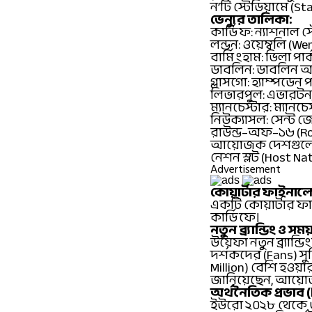
ন’টি স্টেডিয়ামে (S
ভেন্যুর তালিকা:
কার্ডিফ: ন্যাশনাল 
লন্ডন: ওয়েম্বলি (W
বার্মিংহাম: ভিলা পার্
ডাবলিন: ডাবলিন অ্য
গ্লাসগো: হ্যাম্পডেন
লিভারপুল: এভারটন 
ম্যানচেস্টার: ম্যান
নিউক্যাসল: সেন্ট জে
রাউন্ড–অফ–১৬ (Roun
আয়োজক দেশগুলো যদি
নেশন স্লট (Host Na
Advertisement
কোয়ার্টার ফাইনালে
একটি কোয়ার্টার ফাই
কার্ডিফে।
নতুন ব্র্যান্ডিং ও
উয়েফা নতুন ব্র্যান্
দর্শকদের (Fans) সু
Million) বেশি হওয়া
জানিয়েছেন, আয়োজক 
অর্থনৈতিক প্রভাব
ইউরো ২০২৮ থেকে ৩.৬