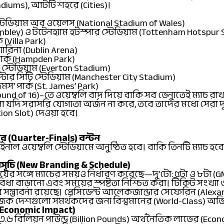
tadiums), আটটি শহরে (Cities)।
স্টেডিয়াম অব ওয়েলস (National Stadium of Wales)
embley) ও টটেনহ্যাম হটস্পার স্টেডিয়াম (Tottenham Hotspur
ক (Villa Park)
ারিনা (Dublin Arena)
 পার্ক (Hampden Park)
স্টেডিয়াম (Everton Stadium)
চেস্টার সিটি স্টেডিয়াম (Manchester City Stadium)
মস’ পার্ক (St. James’ Park)
d of 16)–তে ওয়েম্বলি বাদ দিয়ে বাকি সব ভেন্যুতেই ম্যাচ রা
 সরাসরি যোগ্যতা অর্জন না করে, তবে তাদের মধ্যে সেরা দ
tion Slot) দেওয়া হবে।
র (Quarter-Finals) বন্টন
নাল ওয়েম্বলি স্টেডিয়ামে অনুষ্ঠিত হবে। বাকি তিনটি ম্যাচ হবে
 সময়সূচি (New Branding & Schedule)
ডিংয়ের সঙ্গে ম্যাচের সময়ও নির্ধারণ করেছে—দু’টো: ৫টা ও ৮টা (G
বিধা বাড়ানো এবং সময়ের স্পষ্টতা নিশ্চিত করা। টিকিট সংখ্যা 
র সম্ভাবনা রয়েছে। প্রেসিডেন্ট আলেকজান্ডার সেফেরিন (Alexan
দেশগুলো সমর্থকদের জন্য বিশ্বমানের (World-Class) অভিজ্ঞত
 (Economic Impact)
 বিলিয়ন পাউন্ড (Billion Pounds) অর্থনৈতিক লাভের (Econom