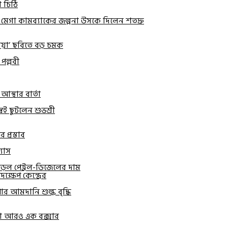
 চিঠি
েগা কামব্যাকের জল্পনা উসকে দিলেন শতদ্রু
রিয়া’ ছবিতে বড় চমক
 পল্লবী
আস্থার বার্তা
ই ছুটলেন শুভশ্রী
প্রস্তাব
্যাস
র বাড়ল পেট্রল-ডিজেলের দাম
ক্ষেপ কেন্দ্রের
র আমদানি শুল্ক বৃদ্ধি
্তা আরও এক বক্সার