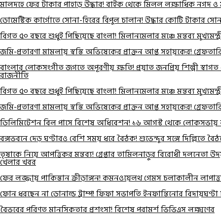
মালদহে ফের টাকার পাহাড় উদ্ধার! বাইক থেকে মিলল লক্ষাধিক নগদ ও
ডোমেস্টিক কার্গোতে সোনা-হিরের বিপুল চালান! উদ্ধার কোটি টাকার সোনা, হ
বিগত ৫০ বছরে শুধুই পিছিয়েছে বাংলা! মিলানমেলার মঞ্চে মন্তব্য মুখ্যমন্ত্
জমি-প্রতারণা মামলায় স্বস্তি অভিষেকের প্রাক্তন আপ্ত সহায়কের! গ্রেফতারিতে 
বাংলার লোকসংগীত জগতে অপূরণীয় ক্ষতি! প্রয়াত জনপ্রিয় শিল্পী স্বাগত 
রাজনীতি
বিগত ৫০ বছরে শুধুই পিছিয়েছে বাংলা! মিলানমেলার মঞ্চে মন্তব্য মুখ্যমন্ত্
জমি-প্রতারণা মামলায় স্বস্তি অভিষেকের প্রাক্তন আপ্ত সহায়কের! গ্রেফতারিতে 
ডিলিমিটেশন বিল পাসে বিশেষ অধিবেশন! ১৬ আগস্ট থেকে লোকসভায় বড় 
বঙ্গভবনে দেড় ঘণ্টারও বেশি সময় ধরে বৈঠক! শুভেন্দুর সঙ্গে দিল্লিতে
তৃষাকে নিয়ে আপত্তিকর মন্তব্য! গ্রেপ্তার তামিলনাড়ুর বিরোধী দলনেতা উদয
খেলার খবর
ফের লজ্জায় পাকিস্তান ক্রীড়াঙ্গন! কমনওয়েলথ গেমস চলাকালীন লাপাত
ফোন ধরছেন না ডোনাল্ড ট্রাম্প! ফিফা সভাপতি ইনফান্তিনোর বিদায়ঘণ্ট
বৈভবের পরিণত মানসিকতার প্রশংসা! বিশেষ পরামর্শ ভিভিএস লক্ষ্মণের