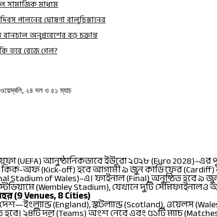
্তাল সামাজিক মাধ্যম
 দিবস পালনের ঘোষণা বালুচিস্তানের
বানচাল অনুপ্রবেশের বড় চক্রান্ত
া কি তবে বেজে গেল?
ওয়েম্বলি, ২৪ দল ও ৫১ ম্যাচ
েফা (UEFA) আনুষ্ঠানিকভাবে ইউরো ২০২৮ (Euro 2028)–এর পূর্ণ
ের কিক-অফ (Kick-off) হবে আগামী ৯ জুন কার্ডিফের (Cardiff) 
l Stadium of Wales)–এ। ফাইনাল (Final) অনুষ্ঠিত হবে ৯ জু
 স্টেডিয়ামে (Wembley Stadium), যেখানে দুটি সেমিফাইনাল
শহর (9 Venues, 8 Cities)
শ—ইংল্যান্ড (England), স্কটল্যান্ড (Scotland), ওয়েলস (Wale
ঠিত হবে। ২৪টি দল (Teams) অংশ নেবে এবং ৫১টি ম্যাচ (Matc