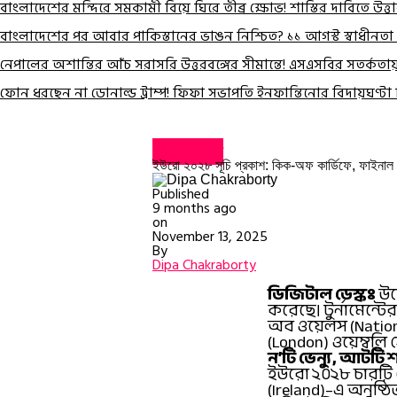
বাংলাদেশের মন্দিরে সমকামী বিয়ে ঘিরে তীব্র ক্ষোভ! শাস্তির দাবিতে উত
বাংলাদেশের পর আবার পাকিস্তানের ভাঙন নিশ্চিত? ১১ আগস্ট স্বাধীনতা
নেপালের অশান্তির আঁচ সরাসরি উত্তরবঙ্গের সীমান্তে! এসএসবির সতর্কতায় 
ফোন ধরছেন না ডোনাল্ড ট্রাম্প! ফিফা সভাপতি ইনফান্তিনোর বিদায়ঘণ্ট
খেলার খবর
ইউরো ২০২৮ সূচি প্রকাশ: কিক-অফ কার্ডিফে, ফাইনাল 
Published
9 months ago
on
November 13, 2025
By
Dipa Chakraborty
ডিজিটাল ডেস্কঃ
উয়
করেছে। টুর্নামেন্ট
অব ওয়েলস (Nationa
(London) ওয়েম্বলি
ন’টি ভেন্যু, আটটি 
ইউরো ২০২৮ চারটি দে
(Ireland)–এ অনুষ্