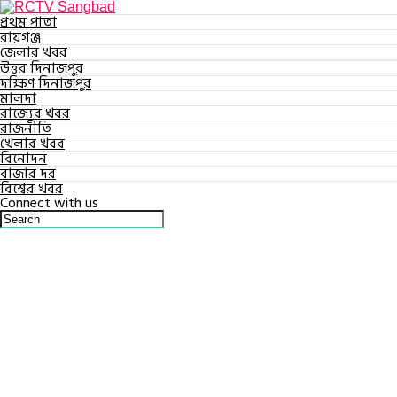
প্রথম পাতা
রায়গঞ্জ
জেলার খবর
উত্তর দিনাজপুর
দক্ষিণ দিনাজপুর
মালদা
রাজ্যের খবর
রাজনীতি
খেলার খবর
বিনোদন
বাজার দর
বিশ্বের খবর
Connect with us