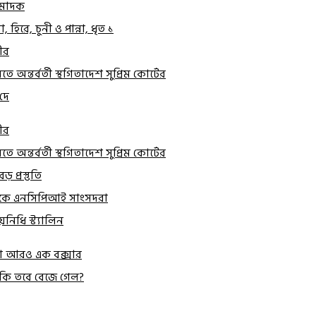
 মাদক
িরে, চুনী ও পান্না, ধৃত ১
রীর
অন্তর্বর্তী স্থগিতাদেশ সুপ্রিম কোর্টের
দে
রীর
অন্তর্বর্তী স্থগিতাদেশ সুপ্রিম কোর্টের
প্রস্তুতি
 বৈঠকে এনসিপিআই সাংসদরা
়নিধি স্ট্যালিন
্তা আরও এক বক্সার
া কি তবে বেজে গেল?