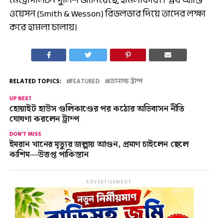
মেট্রোপলিটন পুলিশ জানিয়েছে, হামলাকারী স্মিথ অ্যান্ড
ওয়েসন (Smith & Wesson) রিভলভার দিয়ে তাদের লক্ষ্য
করে হামলা চালায়।
RELATED TOPICS:
FEATURED
ডোনাল্ড ট্রাম্প
UP NEXT
হোয়াইট হাউস গুলিকাণ্ডের পর কঠোর অভিবাসন নীতি
ঘোষণা করলেন ট্রাম্প
DON'T MISS
ইমরান খানের মৃত্যুর জল্পায় আগুন, প্রমাণ চাইলেন ছেলে
কাশিম—উত্তপ্ত পাকিস্তান
ADVERTISEMENT