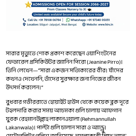
সারার মৃত্যুতে শোক প্রকাশ করেছেন ওয়াশিংটনের
ফেডারেল প্রসিকিউটর জ্যানিন পিরো (Jeanine Pirro)।
তিনি লেখেন—“সারা একজন সত্যিকারের বীর। যাঁদের
কখনও দেখেননি, তাঁদের সুরক্ষার জন্য নিজের জীবন
উৎসর্গ করলেন।”
বুধবার গভীররাতে হোয়াইট হাউস থেকে কয়েক ব্লক দূরে
টহলদারি করার সময় আচমকা গুলি চালায় আফগান
যুবক রেহমানউল্লাহ লাকানওয়ালা (Rehmannullah
Lakanwala)। পাল্টা গুলি চালান সারা ও অ্যান্ড্রু।