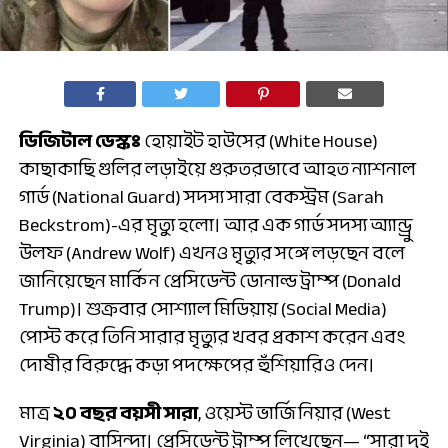
ডিজিটাল ডেস্কঃ
হোয়াইট হাউসের (White House)
কাছাকাছি গুলির লড়াইয়ে গুরুতরভাবে আহত ন্যাশনাল
গার্ড (National Guard) সদস্য সারা বেকস্ট্রম (Sarah
Beckstrom)-এর মৃত্যু হলো। আর এক গার্ড সদস্য অ্যান্ড্রু
উলফ (Andrew Wolf) এখনও মৃত্যুর সঙ্গে লড়ছেন বলে
জানিয়েছেন মার্কিন প্রেসিডেন্ট ডোনাল্ড ট্রাম্প (Donald
Trump)। শুক্রবার সোশ্যাল মিডিয়ায় (Social Media)
পোস্ট করে তিনি সারার মৃত্যুর খবর প্রকাশ করেন এবং
দোষীর বিরুদ্ধে কড়া পদক্ষেপের হুঁশিয়ারিও দেন।
মাত্র
২০ বছর বয়সী সারা
, ওয়েস্ট ভার্জিনিয়ার (West
Virginia) বাসিন্দা। প্রেসিডেন্ট ট্রাম্প লিখেছেন— “সারা দুই