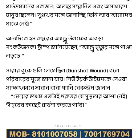
গার্ডসম্যানের একজন। অত্যন্ত সম্মানিত এবং অসাধারণ
মানুষ ছিলেন। দুঃখের সঙ্গে জানাচ্ছি, তিনি আর আমাদের
মাঝে নেই।”
অন্যদিকে ২৪ বছরের অ্যান্ড্রু উলফের অবস্থা
সংকটজনক। ট্রাম্প জানিয়েছেন, “অ্যান্ড্রু মৃত্যুর সঙ্গে পাঞ্জা
লড়ছে।”
সারার বুকে গুলি লেগেছিল (Gunshot Wound) বলে
পরিবারের সূত্রে জানা যায়। নিউ ইয়র্ক টাইমসকে দেওয়া
সাক্ষাৎকারে সারার বাবা গ্যারি বেকস্ট্রম জানান
—“মেয়ের জখম এতটাই গুরুতর যে সুস্থতার আশা নেই।
ঈশ্বরের কাছেই প্রার্থনা করতে পারি।”
ADVERTISEMENT