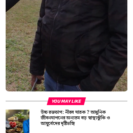
YOU MAY LIKE
উচ্চ রক্তচাপ: নীরব ঘাতক ? আধুনিক
জীবনযাপনের অন্যতম বড় স্বাস্থ্যঝুঁকি ও
আয়ুর্বেদের দৃষ্টিভঙ্গি