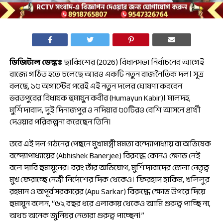
ডিজিটাল ডেস্কঃ
ছাব্বিশের (2026) বিধানসভা নির্বাচনের আগেই
রাজ্যে গঠিত হতে চলেছে আরও একটি নতুন রাজনৈতিক দল। সূত্র
বলছে, ১৫ অগাস্টের পরেই এই নতুন দলের ঘোষণা করবেন
ভরতপুরের বিধায়ক হুমায়ুন কবীর (Humayun Kabir)। মালদহ,
মুর্শিদাবাদ, দুই দিনাজপুর ও নদিয়ার ৫০টিরও বেশি আসনে প্রার্থী
দেওয়ার পরিকল্পনা করেছেন তিনি।
তবে এই দল গঠনের পেছনে মুখ্যমন্ত্রী মমতা বন্দ্যোপাধ্যায় বা অভিষেক
বন্দ্যোপাধ্যায়ের (Abhishek Banerjee) বিরুদ্ধে কোনও ক্ষোভ নেই
বলে দাবি হুমায়ুনের। বরং তাঁর অভিযোগ, মুর্শিদাবাদের জেলা নেতৃত্ব
মুখ ফেরাচ্ছে নেত্রী নির্দেশের দিক থেকেও। ফিরহাদ হাকিম, খলিলুর
রহমান ও অপূর্ব সরকারের (Apu Sarkar) বিরুদ্ধে ক্ষোভ উগরে দিয়ে
হুমায়ুন বলেন, “৬২ বছর ধরে এলাকায় থেকেও আমি গুরুত্ব পাচ্ছি না,
অথচ অনেক জুনিয়র নেতারা গুরুত্ব পাচ্ছেন।”