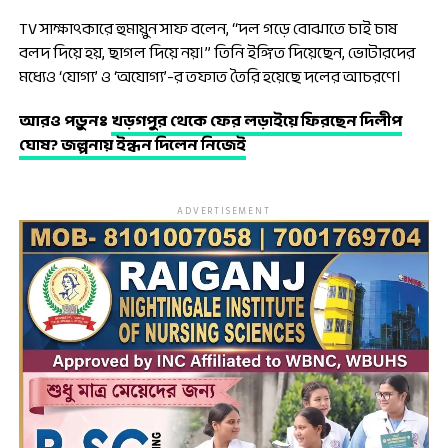
TV সাক্ষাৎকারে হুমায়ুন সাফ বলেন, “দল গড়ে বোঝাতে চাই চাষ
বলদ দিয়ে হয়, ছাগল দিয়ে নয়।” তিনি ইঙ্গিত দিয়েছেন, ভোটারদের
মধ্যেও ‘যোগ্য’ ও ‘অযোগ্য’-র তফাত তৈরি হয়েছে দলের আচরণে।
আরও পড়ুনঃ
খড়গপুর থেকে ফের লড়াইয়ে ফিরছেন দিলীপ
ঘোষ? জল্পনায় ইন্ধন দিলেন নিজেই
ADVERTISEMENT