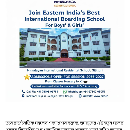
তবে রাজনৈতিক মহলের একাংশের বক্তব্য, হুমায়ুনের এই নতুন দলের