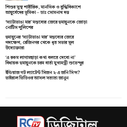
শিশুর সুস্থ শারীরিক, মানসিক ও বুদ্ধিবিকাশে
আয়ুর্বেদের ভূমিকা – ডাঃ সোমনাথ দত্ত
‘স্যাটাভাঙা মার’ মন্তব্যের জেরে হুমায়ুনকে জোড়া
নোটিস পুলিশের
হুমায়ুনের ‘স্যাটাভাঙা মার’ মন্তব্যের জেরে
পদক্ষেপ, রেজিনগর থেকে ধৃত সভার মূল
উদ্যোক্তারা
‘এ রকম লাগামছাড়া কথা বলতে দেবো না’
বিধায়ক হুমায়ুনকে চরম বার্তা মুখ্যমন্ত্রী শুভেন্দুর
ইন্ডিয়াজ গট ল্যাটেন্ট সিজন ২-এ জনি সিন্স?
ভাইরাল ভিডিওর আসল সত্যতা জানুন