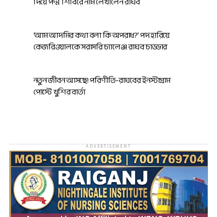
দিয়ে পদ্ম শিবিরে নাম লেখালেন রাঘব
‘আম আদমির কথা বলা কি অপরাধ?’ পদ হারিয়ে
কেজরিওয়ালকে সরাসরি চ্যালেঞ্জ রাঘব চাড্ডার
নতুন জীবন আসছে! পরিণীতি-রাঘবের ইনস্টাগ্রাম
পোস্টে খুশির বার্তা
ADVERTISEMENT