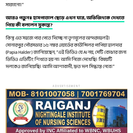
সাজানো।”
আরও পড়ুনঃ
হাসপাতাল ছেড়ে এখন ঘরে, অভিজিৎকে দেখতে
গিয়ে কী বললেন সুকান্ত?
কিন্তু এত সহজে পার পেতে দিচ্ছে না তৃণমূলের অন্দরমহলই।
সোনারপুর পৌরসভার ১৫ নম্বর ওয়ার্ডের কাউন্সিলর পাপিয়া হালদার
(Papia Halder) জানিয়েছেন, “এই ভিডিও যে AI নয়, সেটি বোঝার জন্য
ভিডিও এডিটিং শিখতে হয় না। আমি নিজে দেখেছি। বিষয়টি
দলকেও জানিয়েছি। আমি আশাবাদী, দ্রুত দল সিদ্ধান্ত নেবে।”
ADVERTISEMENT