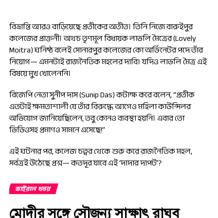
বিভ্রান্তি আরও বাড়িয়েছে প্রতীকের অতীত। তিনি নিজে বারুইপুর
কলেজের প্রাক্তনী। অথচ তৃণমূল বিধায়ক লাভলি মৈত্রের (Lovely
Moitra) ঘনিষ্ঠ বলেই সোনারপুর কলেজের কো অর্ডিনেটর পদে তাঁর
নিয়োগ— এমনটাই রাজনৈতিক মহলের দাবি। যদিও লাভলি মৈত্র এই
বিষয়ে মুখ খোলেননি।
বিজেপি নেতা সুনীপ দাস (Sunip Das) কটাক্ষ করে বলেন, “প্রতীক
এতটাই ক্ষমতাশালী যে তাঁর বিরুদ্ধে আগেও মহিলা কাউন্সিলর
অভিযোগ জানিয়েছিলেন, তবু কোনও ব্যবস্থা হয়নি। এবার তো
ভিডিওসহ প্রমাণও সামনে এসেছে!”
এই ঘটনার পর, কলেজ চত্বর থেকে শুরু করে রাজনৈতিক মহল,
সর্বত্রই উঠেছে প্রশ্ন— কতদূর যাবে এই ‘দাদার দাপট’?
ভাইরাল খবর
মোদীর সঙ্গে সৌজন্য সাক্ষাৎ রাঘব