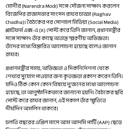
মোদীর (Narendra Modi) সঙ্গে সৌজন্য সাক্ষাৎ করলেন
বিজেপির রাজ্যসভার সাংসদ রাঘব চাড্ডা (Raghav
Chadha)। বৈঠকের পর সোশ্যাল মিডিয়া (Social Media)
প্ল্যাটফর্ম এক্স-এ (X) পোস্ট করে তিনি জানান, প্রধানমন্ত্রীর
সঙ্গে সাক্ষাৎ তাঁর কাছে অত্যন্ত স্মরণীয় অভিজ্ঞতা।
তাঁদের মধ্যে বিস্তারিত আলোচনা হয়েছে বলেও জানান
রাঘব।
প্রধানমন্ত্রীর সময়, অভিজ্ঞতা ও দিকনির্দেশনা থেকে
শেখার সুযোগ পাওয়ার জন্য কৃতজ্ঞতা প্রকাশ করেন তিনি।
যদিও ঠিক কোন কোন বিষয়ে দু’জনের মধ্যে আলোচনা
হয়েছে, তা আনুষ্ঠানিকভাবে জানানো হয়নি। বৈঠকের ছবি
পোস্ট করে রাঘব জানান, এই সকাল তাঁর স্মৃতিতে
দীর্ঘদিন অমলিন থাকবে।
চলতি বছরের এপ্রিল মাসে আম আদমি পার্টি (AAP) ছেড়ে