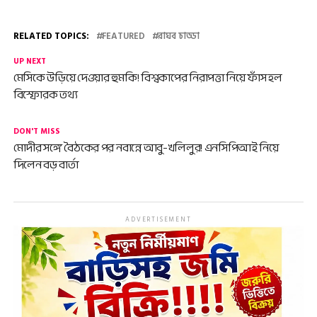
RELATED TOPICS:
FEATURED
রাঘব চাড্ডা
UP NEXT
মেসিকে উড়িয়ে দেওয়ার হুমকি! বিশ্বকাপের নিরাপত্তা নিয়ে ফাঁস হল
বিস্ফোরক তথ্য
DON'T MISS
মোদীর সঙ্গে বৈঠকের পর নবান্নে আবু-খলিলুর! এনসিপিআই নিয়ে
দিলেন বড় বার্তা
ADVERTISEMENT