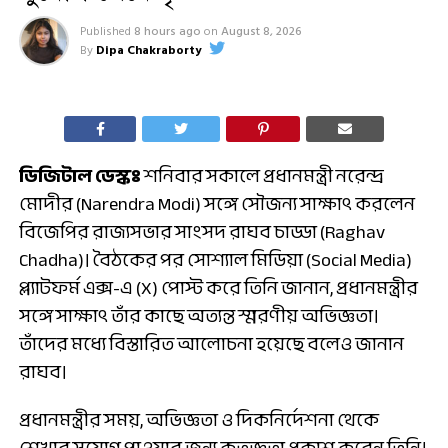
Published
8 hours ago
on
August 8, 2026
By
Dipa Chakraborty
ডিজিটাল ডেস্কঃ
শনিবার সকালে প্রধানমন্ত্রী নরেন্দ্র
মোদীর (Narendra Modi) সঙ্গে সৌজন্য সাক্ষাৎ করলেন
বিজেপির রাজ্যসভার সাংসদ রাঘব চাড্ডা (Raghav
Chadha)। বৈঠকের পর সোশ্যাল মিডিয়া (Social Media)
প্ল্যাটফর্ম এক্স-এ (X) পোস্ট করে তিনি জানান, প্রধানমন্ত্রীর
সঙ্গে সাক্ষাৎ তাঁর কাছে অত্যন্ত স্মরণীয় অভিজ্ঞতা।
তাঁদের মধ্যে বিস্তারিত আলোচনা হয়েছে বলেও জানান
রাঘব।
প্রধানমন্ত্রীর সময়, অভিজ্ঞতা ও দিকনির্দেশনা থেকে
শেখার সুযোগ পাওয়ার জন্য কৃতজ্ঞতা প্রকাশ করেন তিনি।