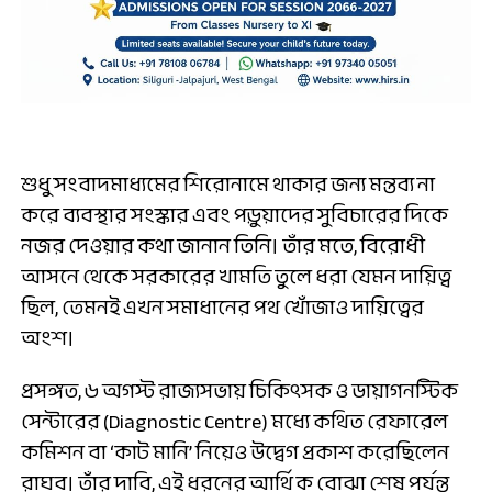
শুধু সংবাদমাধ্যমের শিরোনামে থাকার জন্য মন্তব্য না
করে ব্যবস্থার সংস্কার এবং পড়ুয়াদের সুবিচারের দিকে
নজর দেওয়ার কথা জানান তিনি। তাঁর মতে, বিরোধী
আসনে থেকে সরকারের খামতি তুলে ধরা যেমন দায়িত্ব
ছিল, তেমনই এখন সমাধানের পথ খোঁজাও দায়িত্বের
অংশ।
প্রসঙ্গত, ৬ অগস্ট রাজ্যসভায় চিকিৎসক ও ডায়াগনস্টিক
সেন্টারের (Diagnostic Centre) মধ্যে কথিত রেফারেল
কমিশন বা ‘কাট মানি’ নিয়েও উদ্বেগ প্রকাশ করেছিলেন
রাঘব। তাঁর দাবি, এই ধরনের আর্থিক বোঝা শেষ পর্যন্ত