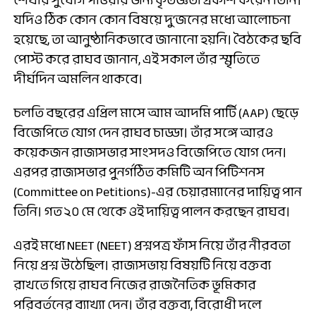
যদিও ঠিক কোন কোন বিষয়ে দু’জনের মধ্যে আলোচনা
হয়েছে, তা আনুষ্ঠানিকভাবে জানানো হয়নি। বৈঠকের ছবি
পোস্ট করে রাঘব জানান, এই সকাল তাঁর স্মৃতিতে
দীর্ঘদিন অমলিন থাকবে।
চলতি বছরের এপ্রিল মাসে আম আদমি পার্টি (AAP) ছেড়ে
বিজেপিতে যোগ দেন রাঘব চাড্ডা। তাঁর সঙ্গে আরও
কয়েকজন রাজ্যসভার সাংসদও বিজেপিতে যোগ দেন।
এরপর রাজ্যসভার পুনর্গঠিত কমিটি অন পিটিশনস
(Committee on Petitions)-এর চেয়ারম্যানের দায়িত্ব পান
তিনি। গত ২০ মে থেকে ওই দায়িত্ব পালন করছেন রাঘব।
এরই মধ্যে NEET (NEET) প্রশ্নপত্র ফাঁস নিয়ে তাঁর নীরবতা
নিয়ে প্রশ্ন উঠেছিল। রাজ্যসভায় বিষয়টি নিয়ে বক্তব্য
রাখতে গিয়ে রাঘব নিজের রাজনৈতিক ভূমিকার
পরিবর্তনের ব্যাখ্যা দেন। তাঁর বক্তব্য, বিরোধী দলে