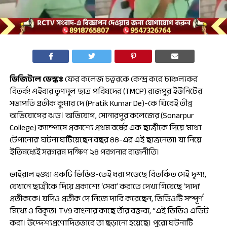
ডিজিটাল ডেস্কঃ
ফের কলেজ চত্বরকে কেন্দ্র করে চাঞ্চল্যকর
বিতর্ক! এইবার তৃণমূল ছাত্র পরিষদের (TMCP) রাজপুর ইউনিটের
সভাপতি প্রতীক কুমার দে (Pratik Kumar De)-কে ঘিরেই তীব্র
অভিযোগের ঝড়। অভিযোগ, সোনারপুর কলেজের (Sonarpur
College) ক্যাম্পাসে প্রকাশ্যে প্রথম বর্ষের এক ছাত্রীকে দিয়ে ‘মাথা
টেপানোর’ ঘটনা ঘটিয়েছেন বছর ৪৪-এর এই ছাত্রনেতা। যা নিয়ে
ইতিমধ্যেই সরগরম দক্ষিণ ২৪ পরগনার রাজনীতি।
ভাইরাল হওয়া একটি ভিডিও-তেই ধরা পড়েছে বিতর্কিত সেই দৃশ্য,
যেখানে ছাত্রীকে দিয়ে প্রকাশ্যে ‘সেবা’ করাতে দেখা গিয়েছে ‘দাদা’
প্রতীককে। যদিও প্রতীক দে নিজে দাবি করেছেন, ভিডিওটি সম্পূর্ণ
মিথ্যে ও বিকৃত। TV9 বাংলার কাছে তাঁর বক্তব্য, “এই ভিডিও এডিট
করা। উদ্দেশ্যপ্রণোদিতভাবে তা ছড়ানো হয়েছে। পুরো ঘটনাটি