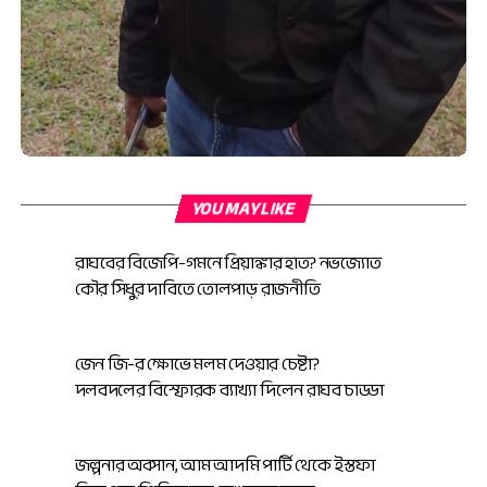
YOU MAY LIKE
রাঘবের বিজেপি-গমনে প্রিয়াঙ্কার হাত? নভজ্যোত
কৌর সিধুর দাবিতে তোলপাড় রাজনীতি
জেন জি-র ক্ষোভে মলম দেওয়ার চেষ্টা?
দলবদলের বিস্ফোরক ব্যাখ্যা দিলেন রাঘব চাড্ডা
জল্পনার অবসান, আম আদমি পার্টি থেকে ইস্তফা