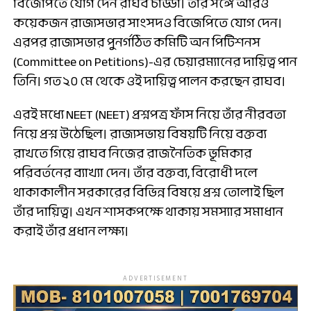
বিজেপিতে যোগ দেন রাঘব চাড্ডা। তাঁর সঙ্গে আরও
কয়েকজন রাজ্যসভার সাংসদও বিজেপিতে যোগ দেন।
এরপর রাজ্যসভার পুনর্গঠিত কমিটি অন পিটিশনস
(Committee on Petitions)-এর চেয়ারম্যানের দায়িত্ব পান
তিনি। গত ২০ মে থেকে ওই দায়িত্ব পালন করছেন রাঘব।
এরই মধ্যে NEET (NEET) প্রশ্নপত্র ফাঁস নিয়ে তাঁর নীরবতা
নিয়ে প্রশ্ন উঠেছিল। রাজ্যসভায় বিষয়টি নিয়ে বক্তব্য
রাখতে গিয়ে রাঘব নিজের রাজনৈতিক ভূমিকার
পরিবর্তনের ব্যাখ্যা দেন। তাঁর বক্তব্য, বিরোধী দলে
থাকাকালীন সরকারের বিভিন্ন বিষয়ে প্রশ্ন তোলাই ছিল
তাঁর দায়িত্ব। এখন শাসকপক্ষে থাকায় সমস্যার সমাধান
করাই তাঁর প্রধান লক্ষ্য।
ADVERTISEMENT