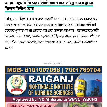
আরও পড়ুনঃ
নিজের সংকটমোচন করতে হনুমানের পুজো
দিলেন দিলীপ ঘোষ
মিছিলে সর্বপ্রথম চোখে পড়ে একটি বিশাল ট্যাবলো—আকারে যেন
একখানা বাংলা বই। বইয়ের মাঝখানে সাদা পায়রা, শান্তির প্রতীক।
বইয়ের পৃষ্ঠায় লেখা একের পর এক জ্বলন্ত স্লোগান:
“আমরা বাঙালি,
বাংলা আমার মা”
,
“ভাষা সন্ত্রাসের বিরুদ্ধে এক হও বাংলাবাসী”
,
“এ
লড়াই বাংলার লড়াই”
, এবং
“যতক্ষণ দেহে প্রাণ, রাখিব বাঙালির
মান”
।
ADVERTISEMENT