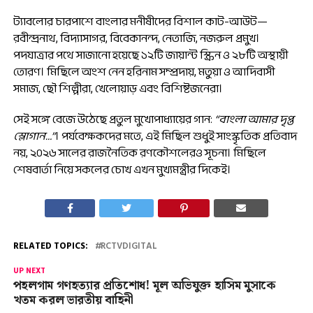
ট্যাবলোর চারপাশে বাংলার মনীষীদের বিশাল কাট-আউট—
রবীন্দ্রনাথ, বিদ্যাসাগর, বিবেকানন্দ, নেতাজি, নজরুল প্রমুখ।
পদযাত্রার পথে সাজানো হয়েছে ১২টি জায়ান্ট স্ক্রিন ও ২৮টি অস্থায়ী
তোরণ। মিছিলে অংশ নেন হরিনাম সম্প্রদায়, মতুয়া ও আদিবাসী
সমাজ, ছৌ শিল্পীরা, খেলোয়াড় এবং বিশিষ্টজনেরা।
সেই সঙ্গে বেজে উঠেছে প্রতুল মুখোপাধ্যায়ের গান:
“বাংলা আমার দৃপ্ত
স্লোগান…”
। পর্যবেক্ষকদের মতে, এই মিছিল শুধুই সাংস্কৃতিক প্রতিবাদ
নয়, ২০২৬ সালের রাজনৈতিক রণকৌশলেরও সূচনা। মিছিলে
শেষবার্তা নিয়ে সকলের চোখ এখন মুখ্যমন্ত্রীর দিকেই।
RELATED TOPICS:
RCTVDIGITAL
UP NEXT
পহলগাম গণহত্যার প্রতিশোধ! মূল অভিযুক্ত হাসিম মুসাকে
খতম করল ভারতীয় বাহিনী