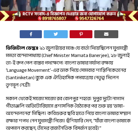
ডিজিটাল ডেস্কঃ
২১ জুলাইয়ের মঞ্চে যে বার্তা দিয়েছিলেন মুখ্যমন্ত্রী
মমতা বন্দ্যোপাধ্যায় (Chief Minister Mamata Banerjee), ২৮ জুলাই
তা-ই রূপ পেল বাস্তব পদক্ষেপে। বাংলা ভাষার মর্যাদা রক্ষায়
‘Language Movement’-এর ডাক দিয়ে সোমবার শান্তিনিকেতনের
(Santiniketan) বুকে এক ঐতিহাসিক পদযাত্রায় নেতৃত্ব দিলেন
তৃণমূল নেত্রী।
সকাল থেকেই সাজো সাজো রব বোলপুর শহরে। দুপুর দুটো নাগাদ
গীতাঞ্জলি অডিটোরিয়ামে প্রশাসনিক বৈঠকের পর শুরু হয় ‘ভাষা-
আন্দোলনের’ মিছিল। কবিগুরুর ছবি হাতে নিয়ে বাংলা ভাষার সম্মান
রক্ষার শপথ নেন মুখ্যমন্ত্রী নিজে। হুঁশিয়ারি দেন, “যাঁরা বাংলা ভাষাকে
অপমান করছেন, তাঁদের রাজনৈতিক বিসর্জন হবেই।”