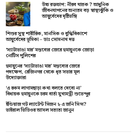
উচ্চ রক্তচাপ: নীরব ঘাতক ? আধুনিক
জীবনযাপনের অন্যতম বড় স্বাস্থ্যঝুঁকি ও
আয়ুর্বেদের দৃষ্টিভঙ্গি
শিশুর সুস্থ শারীরিক, মানসিক ও বুদ্ধিবিকাশে
আয়ুর্বেদের ভূমিকা – ডাঃ সোমনাথ দত্ত
‘স্যাটাভাঙা মার’ মন্তব্যের জেরে হুমায়ুনকে জোড়া
নোটিস পুলিশের
হুমায়ুনের ‘স্যাটাভাঙা মার’ মন্তব্যের জেরে
পদক্ষেপ, রেজিনগর থেকে ধৃত সভার মূল
উদ্যোক্তারা
‘এ রকম লাগামছাড়া কথা বলতে দেবো না’
বিধায়ক হুমায়ুনকে চরম বার্তা মুখ্যমন্ত্রী শুভেন্দুর
ইন্ডিয়াজ গট ল্যাটেন্ট সিজন ২-এ জনি সিন্স?
ভাইরাল ভিডিওর আসল সত্যতা জানুন