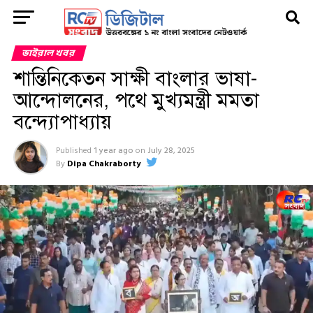
ভাইরাল খবর
শান্তিনিকেতন সাক্ষী বাংলার ভাষা-
আন্দোলনের, পথে মুখ্যমন্ত্রী মমতা
বন্দ্যোপাধ্যায়
Published
1 year ago
on
July 28, 2025
By
Dipa Chakraborty