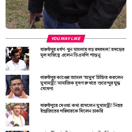
YOU MAY LIKE
বারুইপুর ধর্ষণ-খুন মামলায় বড় রদবদল! তদন্তের
মূল দায়িত্বে এলেন ডিএসপি শান্তনু
বারুইপুর কাণ্ডের আসল ‘অসুখ’ চিহ্নিত করলেন
মুখ্যমন্ত্রী! সামাজিক দূষণ রুখতে শুভেন্দুর যুদ্ধ
ঘোষণা
বারুইপুরে দেওয়া কথা রাখলেন মুখ্যমন্ত্রী! নিহত
ইন্দ্রজিতের পরিবারকে দিলেন চাকরি