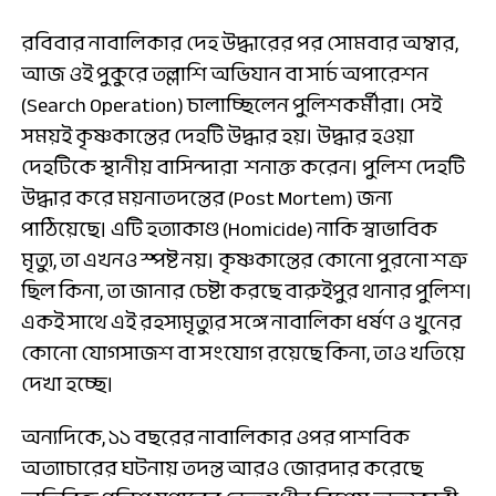
রবিবার নাবালিকার দেহ উদ্ধারের পর সোমবার অম্বার,
আজ ওই পুকুরে তল্লাশি অভিযান বা সার্চ অপারেশন
(Search Operation) চালাচ্ছিলেন পুলিশকর্মীরা। সেই
সময়ই কৃষ্ণকান্তের দেহটি উদ্ধার হয়। উদ্ধার হওয়া
দেহটিকে স্থানীয় বাসিন্দারা শনাক্ত করেন। পুলিশ দেহটি
উদ্ধার করে ময়নাতদন্তের (Post Mortem) জন্য
পাঠিয়েছে। এটি হত্যাকাণ্ড (Homicide) নাকি স্বাভাবিক
মৃত্যু, তা এখনও স্পষ্ট নয়। কৃষ্ণকান্তের কোনো পুরনো শত্রু
ছিল কিনা, তা জানার চেষ্টা করছে বারুইপুর থানার পুলিশ।
একই সাথে এই রহস্যমৃত্যুর সঙ্গে নাবালিকা ধর্ষণ ও খুনের
কোনো যোগসাজশ বা সংযোগ রয়েছে কিনা, তাও খতিয়ে
দেখা হচ্ছে।
অন্যদিকে, ১১ বছরের নাবালিকার ওপর পাশবিক
অত্যাচারের ঘটনায় তদন্ত আরও জোরদার করেছে