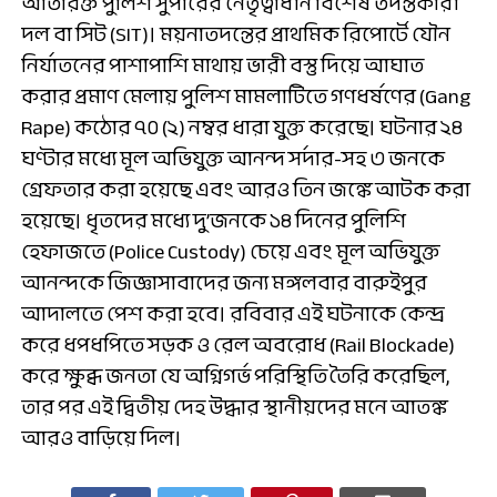
অতিরিক্ত পুলিশ সুপারের নেতৃত্বাধীন বিশেষ তদন্তকারী
দল বা সিট (SIT)। ময়নাতদন্তের প্রাথমিক রিপোর্টে যৌন
নির্যাতনের পাশাপাশি মাথায় ভারী বস্তু দিয়ে আঘাত
করার প্রমাণ মেলায় পুলিশ মামলাটিতে গণধর্ষণের (Gang
Rape) কঠোর ৭০ (২) নম্বর ধারা যুক্ত করেছে। ঘটনার ২৪
ঘণ্টার মধ্যে মূল অভিযুক্ত আনন্দ সর্দার-সহ ৩ জনকে
গ্রেফতার করা হয়েছে এবং আরও তিন জঙ্কে আটক করা
হয়েছে। ধৃতদের মধ্যে দু’জনকে ১৪ দিনের পুলিশি
হেফাজতে (Police Custody) চেয়ে এবং মূল অভিযুক্ত
আনন্দকে জিজ্ঞাসাবাদের জন্য মঙ্গলবার বারুইপুর
আদালতে পেশ করা হবে। রবিবার এই ঘটনাকে কেন্দ্র
করে ধপধপিতে সড়ক ও রেল অবরোধ (Rail Blockade)
করে ক্ষুব্ধ জনতা যে অগ্নিগর্ভ পরিস্থিতি তৈরি করেছিল,
তার পর এই দ্বিতীয় দেহ উদ্ধার স্থানীয়দের মনে আতঙ্ক
আরও বাড়িয়ে দিল।