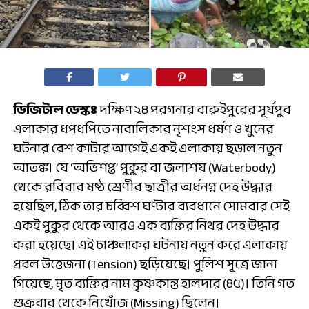
ডিজিটাল ডেস্কঃ
দক্ষিণ ২৪ পরগনার বারুইপুরের সূর্যপুর
এলাকার ধপধপিতে নাবালিকার নৃশংস ধর্ষণ ও খুনের
ঘটনার রেশ কাটার আগেই একই এলাকায় ছড়াল নতুন
আতঙ্ক। যে ‘অভিশপ্ত’ পুকুর বা জলাশয় (Waterbody)
থেকে রবিবার ষষ্ঠ শ্রেণীর ছাত্রীর অর্ধনগ্ন দেহ উদ্ধার
হয়েছিল, ঠিক তার চব্বিশ ঘণ্টার ব্যবধানে সোমবার সেই
একই পুকুর থেকে আরও এক ব্যক্তির নিথর দেহ উদ্ধার
করা হয়েছে। এই চাঞ্চল্যকর ঘটনায় নতুন করে এলাকায়
প্রবল উত্তেজনা (Tension) ছড়িয়েছে। পুলিশ সূত্রে জানা
গিয়েছে, মৃত ব্যক্তির নাম কৃষ্ণকান্ত হালদার (৪৫)। তিনি গত
শুক্রবার থেকে নিখোঁজ (Missing) ছিলেন।