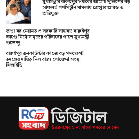
মুখ্যমন্ত্রীর বারুইপুর সফরের আগেই পুলিশের বড়
সাফল্য! গণপিটুনি মামলায় গ্রেপ্তার আরও ৩
অভিযুক্ত
ভাঙা ঘর মেরামত ও সরকারি সাহায্য! বারুইপুর
কাণ্ডে নির্দোষ মৃতের পরিবারের পাশে মুখ্যমন্ত্রী
শুভেন্দু
বারুইপুর এনকাউন্টার কাণ্ডে বড় পদক্ষেপ!
তদন্তের দায়িত্ব নিল রাজ্য গোয়েন্দা সংস্থা
সিআইডি