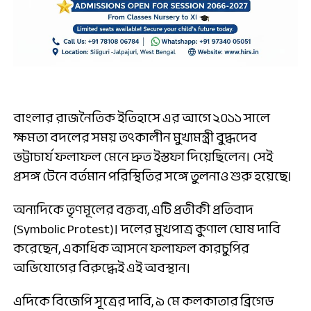
বাংলার রাজনৈতিক ইতিহাসে এর আগে ২০১১ সালে
ক্ষমতা বদলের সময় তৎকালীন মুখ্যমন্ত্রী বুদ্ধদেব
ভট্টাচার্য ফলাফল মেনে দ্রুত ইস্তফা দিয়েছিলেন। সেই
প্রসঙ্গ টেনে বর্তমান পরিস্থিতির সঙ্গে তুলনাও শুরু হয়েছে।
অন্যদিকে তৃণমূলের বক্তব্য, এটি প্রতীকী প্রতিবাদ
(Symbolic Protest)। দলের মুখপাত্র কুণাল ঘোষ দাবি
করেছেন, একাধিক আসনে ফলাফল কারচুপির
অভিযোগের বিরুদ্ধেই এই অবস্থান।
এদিকে বিজেপি সূত্রের দাবি, ৯ মে কলকাতার ব্রিগেড