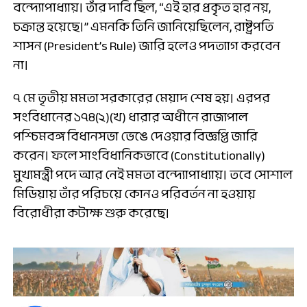
বন্দ্যোপাধ্যায়। তাঁর দাবি ছিল, “এই হার প্রকৃত হার নয়,
চক্রান্ত হয়েছে।” এমনকি তিনি জানিয়েছিলেন, রাষ্ট্রপতি
শাসন (President’s Rule) জারি হলেও পদত্যাগ করবেন
না।
৭ মে তৃতীয় মমতা সরকারের মেয়াদ শেষ হয়। এরপর
সংবিধানের ১৭৪(২)(খ) ধারার অধীনে রাজ্যপাল
পশ্চিমবঙ্গ বিধানসভা ভেঙে দেওয়ার বিজ্ঞপ্তি জারি
করেন। ফলে সাংবিধানিকভাবে (Constitutionally)
মুখ্যমন্ত্রী পদে আর নেই মমতা বন্দ্যোপাধ্যায়। তবে সোশাল
মিডিয়ায় তাঁর পরিচয়ে কোনও পরিবর্তন না হওয়ায়
বিরোধীরা কটাক্ষ শুরু করেছে।