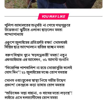
YOU MAY LIKE
পুলিশ-আদালতের অনুমতি না পেয়ে পদ্মপুকুরে
উত্তেজনা! স্কুটিতে এলাকা ছাড়লেন মমতা
বন্দ্যোপাধ্যায়
একুশে জুলাইয়ের প্রতিশ্রুতি রক্ষা! সোমবারই
দিল্লির ছাত্র আন্দোলনে হাজির হচ্ছেন মমতা
বরুণ বিশ্বাস খুনে ‘ষড়যন্ত্রকারী’ মমতা! নতুন
এফআইআর-এর আবেদন, ৩১ আগস্ট শুনানি
“বিজেপির পাশবালিশ না হয়ে সোজাসুজি দলেই
যোগ দিন”! ২১ জুলাইয়ের মঞ্চে তোপ মমতার
সোনম ওয়াংচুকের স্বাস্থ্য নিয়ে গভীর উদ্বেগ
প্রকাশ! কেন্দ্রকে কড়া ভাষায় তোপ মমতার
“অভিষেক সস্তা বাহানা, ও বাঘের মতো লড়ছে”!
লাইভে এসে দলত্যাগীদের তোপ মমতা