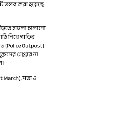
োর্ট তলব করা হয়েছে
াড়িতে হামলা চালানো
াঠি নিয়ে গাড়ির
তে (Police Outpost)
তদের গ্রেপ্তার না
ন।
t March), সভা ও