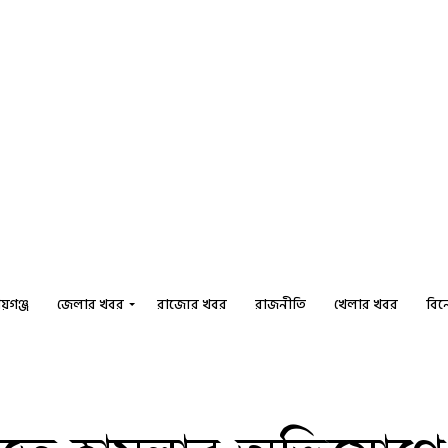
য়গঞ্জ
জেলার খবর
রাজ্যের খবর
রাজনীতি
খেলার খবর
বি