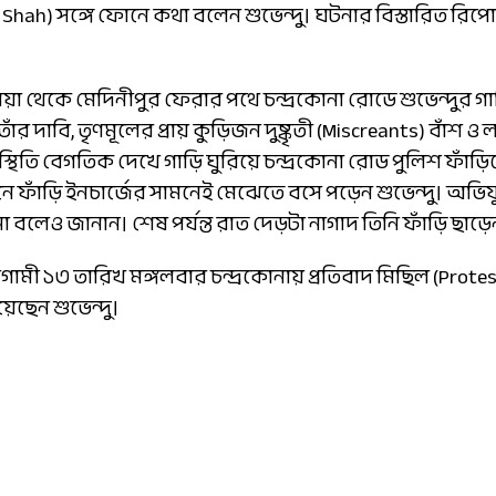
Shah) সঙ্গে ফোনে কথা বলেন শুভেন্দু। ঘটনার বিস্তারিত রিপ
য়া থেকে মেদিনীপুর ফেরার পথে চন্দ্রকোনা রোডে শুভেন্দুর গ
 দাবি, তৃণমূলের প্রায় কুড়িজন দুষ্কৃতী (Miscreants) বাঁশ ও ল
থিতি বেগতিক দেখে গাড়ি ঘুরিয়ে চন্দ্রকোনা রোড পুলিশ ফাঁড়ি
ফাঁড়ি ইনচার্জের সামনেই মেঝেতে বসে পড়েন শুভেন্দু। অভিযুক্
না বলেও জানান। শেষ পর্যন্ত রাত দেড়টা নাগাদ তিনি ফাঁড়ি ছাড়ে
ামী ১৩ তারিখ মঙ্গলবার চন্দ্রকোনায় প্রতিবাদ মিছিল (Protes
ছেন শুভেন্দু।