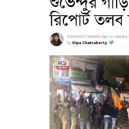
শুভেন্দুর গাড
রিপোর্ট তলব স্বর
Published
7 months ago
on
January 
By
Dipa Chakraborty