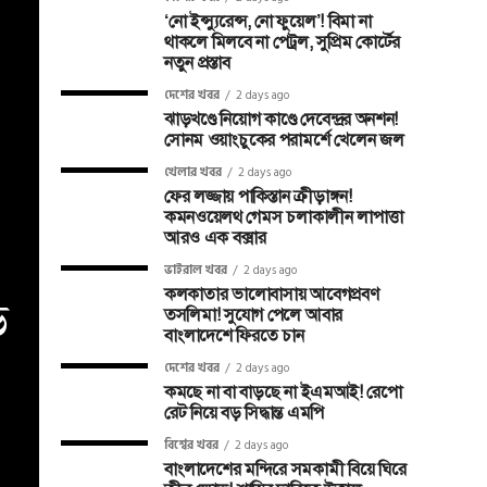
‘নো ইন্স্যুরেন্স, নো ফুয়েল’! বিমা না
থাকলে মিলবে না পেট্রল, সুপ্রিম কোর্টের
নতুন প্রস্তাব
দেশের খবর
2 days ago
ঝাড়খণ্ডে নিয়োগ কাণ্ডে দেবেন্দ্রর অনশন!
সোনম ওয়াংচুকের পরামর্শে খেলেন জল
খেলার খবর
2 days ago
ফের লজ্জায় পাকিস্তান ক্রীড়াঙ্গন!
কমনওয়েলথ গেমস চলাকালীন লাপাত্তা
আরও এক বক্সার
ভাইরাল খবর
2 days ago
কলকাতার ভালোবাসায় আবেগপ্রবণ
়
তসলিমা! সুযোগ পেলে আবার
বাংলাদেশে ফিরতে চান
দেশের খবর
2 days ago
কমছে না বা বাড়ছে না ইএমআই! রেপো
রেট নিয়ে বড় সিদ্ধান্ত এমপি
বিশ্বের খবর
2 days ago
বাংলাদেশের মন্দিরে সমকামী বিয়ে ঘিরে