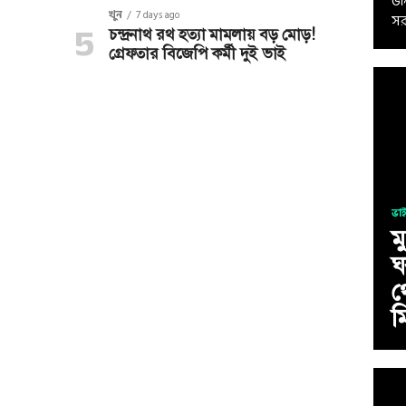
জন
খুন
7 days ago
সর
চন্দ্রনাথ রথ হত্যা মামলায় বড় মোড়!
গ্রেফতার বিজেপি কর্মী দুই ভাই
ভা
মু
ঘ
থ
ম