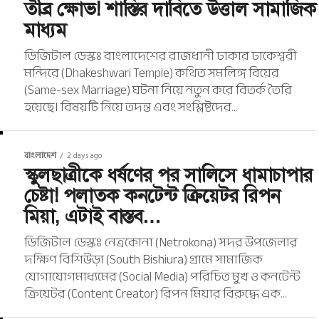
তীব্র ক্ষোভ! শাস্তির দাবিতে উত্তাল সামাজিক
মাধ্যম
ডিজিটাল ডেস্কঃ বাংলাদেশের রাজধানী ঢাকার ঢাকেশ্বরী
মন্দিরে (Dhakeshwari Temple) কথিত সমলিঙ্গ বিয়ের
(Same-sex Marriage) ঘটনা নিয়ে নতুন করে বিতর্ক তৈরি
হয়েছে। বিষয়টি নিয়ে তদন্ত এবং সংশ্লিষ্টদের...
বাংলাদেশ
2 days ago
স্কুলছাত্রীকে ধর্ষণের পর সালিসে ধামাচাপার
চেষ্টা! পলাতক কনটেন্ট ক্রিয়েটর রিপন
মিয়া, এটাই বাস্তব…
ডিজিটাল ডেস্কঃ নেত্রকোনা (Netrokona) সদর উপজেলার
দক্ষিণ বিশিউড়া (South Bishiura) গ্রামে সামাজিক
যোগাযোগমাধ্যমের (Social Media) পরিচিত মুখ ও কনটেন্ট
ক্রিয়েটর (Content Creator) রিপন মিয়ার বিরুদ্ধে এক...