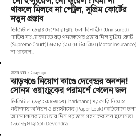
‘নো ইন্স্যুরেন্স, নো ফুয়েল’! বিমা না
থাকলে মিলবে না পেট্রল, সুপ্রিম কোর্টের
নতুন প্রস্তাব
ডিজিটাল ডেস্কঃ দেশের রাস্তায় চলা বিমাহীন (Uninsured)
গাড়ির সংখ্যা কমাতে বড় পদক্ষেপের প্রস্তাব দিল সুপ্রিম কোর্ট
(Supreme Court)। এবার বৈধ মোটর বিমা (Motor Insurance)
না থাকলে...
দেশের খবর
2 days ago
ঝাড়খণ্ডে নিয়োগ কাণ্ডে দেবেন্দ্রর অনশন!
সোনম ওয়াংচুকের পরামর্শে খেলেন জল
ডিজিটাল ডেস্কঃ ঝাড়খণ্ডে (Jharkhand) সরকারি নিয়োগ
পরীক্ষায় অনিয়ম ও প্রশ্নফাঁসের (Paper Leak) অভিযোগে চলা
আন্দোলনের মধ্যে চার দিন পর জল গ্রহণ করলেন ছাত্রনেতা
দেবেন্দ্র মাহাতো (Devendra...