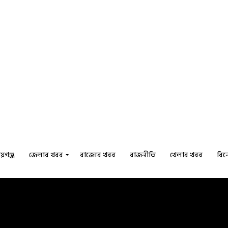
য়গঞ্জ
জেলার খবর
রাজ্যের খবর
রাজনীতি
খেলার খবর
বি