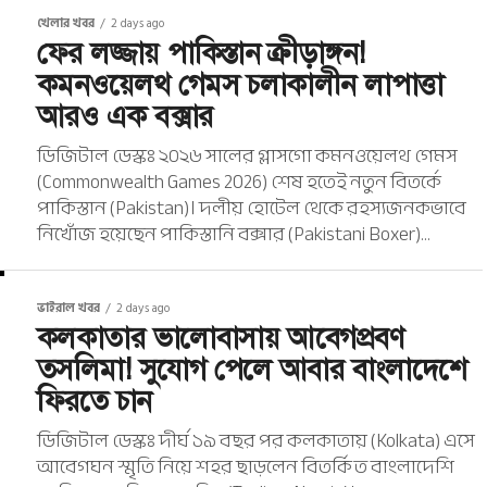
খেলার খবর
2 days ago
ফের লজ্জায় পাকিস্তান ক্রীড়াঙ্গন!
কমনওয়েলথ গেমস চলাকালীন লাপাত্তা
আরও এক বক্সার
ডিজিটাল ডেস্কঃ ২০২৬ সালের গ্লাসগো কমনওয়েলথ গেমস
(Commonwealth Games 2026) শেষ হতেই নতুন বিতর্কে
পাকিস্তান (Pakistan)। দলীয় হোটেল থেকে রহস্যজনকভাবে
নিখোঁজ হয়েছেন পাকিস্তানি বক্সার (Pakistani Boxer)...
ভাইরাল খবর
2 days ago
কলকাতার ভালোবাসায় আবেগপ্রবণ
তসলিমা! সুযোগ পেলে আবার বাংলাদেশে
ফিরতে চান
ডিজিটাল ডেস্কঃ দীর্ঘ ১৯ বছর পর কলকাতায় (Kolkata) এসে
আবেগঘন স্মৃতি নিয়ে শহর ছাড়লেন বিতর্কিত বাংলাদেশি