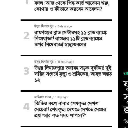
বদল! আজ থেকে পিঙ্ক কার্ড আবেদন শুরু,
কোথায় ও কীভাবে করবেন আবেদন?
উত্তর দিনাজপুর
6 days ago
রায়গঞ্জের ব্লাড সেন্টারসহ ১১ ব্লাড ব্যাঙ্কে
নিষেধাজ্ঞা! রাজ্যের ১১টি ব্লাড ব্যাঙ্কের
ওপর নিষেধাজ্ঞা স্বাস্থ্যভবনের
উত্তর দিনাজপুর
11 hours ago
উত্তর দিনাজপুরে ভয়াবহ সড়ক দুর্ঘটনা! দুই
লরির সংঘর্ষে মৃত্যু ৩ শ্রমিকের, আহত অন্তত
ভা
১২
য
ভাইরাল খবর
1 day ago
ভিডিও কলে বাবার শেষকৃত্য দেখল
মেয়েরা! শেষকৃত্য দেখতে দেখতে মেয়ের
প্রশ্ন ‘আর কত সময় লাগবে?’
ডি