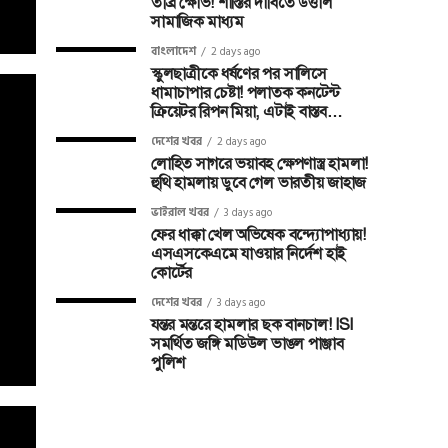
তীব্র ক্ষোভ! শাস্তির দাবিতে উত্তাল
সামাজিক মাধ্যম
বাংলাদেশ
2 days ago
স্কুলছাত্রীকে ধর্ষণের পর সালিসে
ধামাচাপার চেষ্টা! পলাতক কনটেন্ট
ক্রিয়েটর রিপন মিয়া, এটাই বাস্তব…
দেশের খবর
2 days ago
লোহিত সাগরে ভয়াবহ ক্ষেপণাস্ত্র হামলা!
হুথি হামলায় ডুবে গেল ভারতীয় জাহাজ
ভাইরাল খবর
3 days ago
ফের ধাক্কা খেল অভিষেক বন্দ্যোপাধ্যায়!
এসএসকেএমে যাওয়ার নির্দেশ হাই
কোর্টের
দেশের খবর
3 days ago
যন্তর মন্তরে হামলার ছক বানচাল! ISI
সমর্থিত জঙ্গি মডিউল ভাঙল পাঞ্জাব
পুলিশ