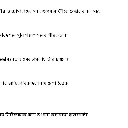
ঘ জিজ্ঞাসাবাদের পর কংগ্রেস প্রার্থীীকে গ্রেপ্তার করল NIA
রিদর্শনে পুলিশ প্রশাসনের শীর্ষকর্তারা
জেপি নেতার ওপর হামলায় তীব্র চাঞ্চল্য
ার জেলার আধিকারিকদের নিয়ে মেগা বৈঠক
তে সিবিআইকে কড়া ভর্ৎসনা কলকাতা হাইকোর্টের