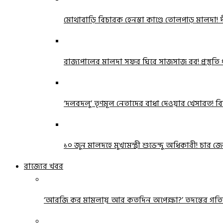
মোথাবাড়ি বিচারক হেনস্তা কাণ্ডে তোলপাড় মালদা! দীর্
রাজ্যপালের মালদা সফর ঘিরে সাজসাজ রব! প্রস্তুতি প
‘দলবদলু’ তৃণমূল নেতাদের বাধা দেওয়ার খেসারত! বি
১০ জুন মালদহে মুখ্যমন্ত্রী শুভেন্দু অধিকারী! চ
রাজ্যের খবর
‘আরজি কর মামলায় আর কতদিন অপেক্ষা?’ তদন্তের গতি