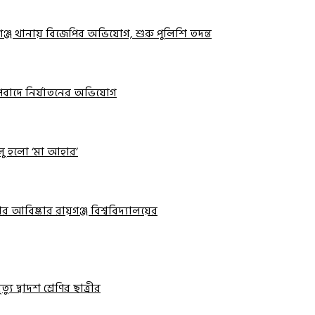
়গঞ্জ থানায় বিজেপির অভিযোগ, শুরু পুলিশি তদন্ত
 অপবাদে নির্যাতনের অভিযোগ
ালু হলো ‘মা আহার’
র আবিষ্কার রায়গঞ্জ বিশ্ববিদ্যালয়ের
ু দ্বাদশ শ্রেণির ছাত্রীর