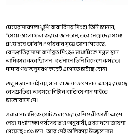
মেয়ের সাফল্যে খুশি বাবা বিনয় সিংহ। তিনি জানান,
“মেয়ে ভালো ফল করবে জানতাম, তবে মেয়েদের মধ্যে
প্রথম হবে ভাবিনি।” পরিবার সূত্রে জানা গিয়েছে,
বেদশ্রুতির দাদা বাণীব্রত সিংহও মাধ্যমিকে সপ্তম স্থান
অধিকার করেছিলেন। বর্তমানে তিনি বিদেশে কর্মরত।
দাদার পথ অনুসরণ করেই এগোতে চাইছে বোন।
শুধু পড়াশোনাই নয়, গান-বাজনাতেও সমান আগ্রহ রয়েছে
বেদশ্রুতির। অবসরে গিটার বাজিয়ে গান গাইতে
ভালোবাসে সে।
এবার মাধ্যমিকে মোট ৯ লক্ষের বেশি পরীক্ষার্থী অংশ
নেয়। মধ্যশিক্ষা পর্ষদের তথ্য অনুযায়ী, প্রথম দশে জায়গা
পেয়েছে ১৩১ জন। আর সেই তালিকায় উজ্জ্বল নাম