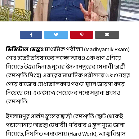
ডিজিটাল ডেস্কঃ
মাধ্যমিক পরীক্ষা (Madhyamik Exam)
শেষ হতেই ভবিষ্যতের লক্ষ্যে আরও এক ধাপ এগিয়ে
গিয়েছে উত্তর দিনাজপুরের ইসলামপুরের মেধাবী ছাত্রী
বেদশ্রুতি সিংহ। এবারের মাধ্যমিক পরীক্ষায় ৬৯৩ নম্বর
পেয়ে রাজ্যের মেধাতালিকায় পঞ্চম স্থানে জায়গা করে
নিয়েছে সে। একইসঙ্গে মেয়েদের মধ্যে সম্ভাব্য প্রথমও
বেদশ্রুতি।
ইসলামপুর গার্লস স্কুলের ছাত্রী বেদশ্রুতি ছোট থেকেই
পড়াশোনায় অত্যন্ত মেধাবী। পরিবার ও স্কুল সূত্রে জানা
গিয়েছে, নিয়মিত অধ্যবসায় (Hard Work), আত্মবিশ্বাস