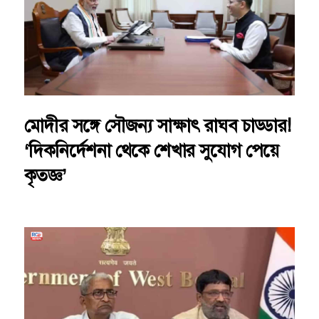
মোদীর সঙ্গে সৌজন্য সাক্ষাৎ রাঘব চাড্ডার!
‘দিকনির্দেশনা থেকে শেখার সুযোগ পেয়ে
কৃতজ্ঞ’