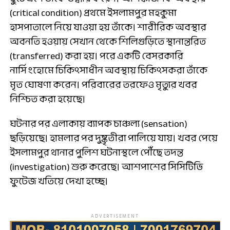
(critical condition) প্রথমে ইসলামপুর মহকুমা
হাসপাতালে নিয়ে যাওয়া হয় তাঁকে। শারীরিক অবস্থার
অবনতি হওয়ায় সেখান থেকে শিলিগুড়িতে স্থানান্তরিত
(transferred) করা হয়। পরে একটি বেসরকারি
নার্সিংহোমে চিকিৎসাধীন অবস্থায় চিকিৎসকরা তাঁকে
মৃত ঘোষণা করেন। পরিবারের তরফেও মৃত্যুর খবর
নিশ্চিত করা হয়েছে।
ঘটনার পর এলাকায় ব্যাপক চাঞ্চল্য (sensation)
ছড়িয়েছে। হামলার পর দুষ্কৃতীরা পালিয়ে যায়। খবর পেয়ে
ইসলামপুর থানার পুলিশ ঘটনাস্থলে পৌঁছে তদন্ত
(investigation) শুরু করেছে। আশপাশের সিসিটিভি
ফুটেজ খতিয়ে দেখা হচ্ছে।
ADVERTISEMENT