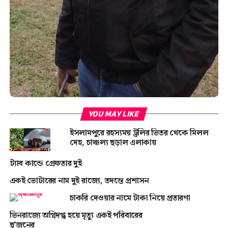
YOU MAY LIKE
ইসলামপুরে রহস্যময় ট্রলির ভিতর থেকে মিলল
দেহ, চাঞ্চল্য ছড়াল এলাকায়
ট্যাব কান্ডে গ্রেফতার দুই
একই ভোটারের নাম দুই রাজ্যে, তদন্তে প্রশাসন
চাকরি দেওয়ার নামে টাকা নিয়ে প্রতারণা
ভিনরাজ্যে অগ্নিদগ্ধ হয়ে মৃত্যু একই পরিবারের
ছ’জনের