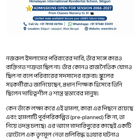
নজরুল ইসলামের পরিবারের দাবি, তাঁর সঙ্গে কারও
ব্যক্তিগত শত্রুতা ছিল না। তাঁর কোনও রাজনৈতিক যোগও
ছিল না বলে পরিবারের সদস্যদের বক্তব্য। স্কুলের
সহকর্মীরাও জানিয়েছেন, প্রধান শিক্ষক হিসেবে তিনি
ছিলেন দায়িত্বশীল ও শান্ত স্বভাবের মানুষ।
কেন তাঁকে লক্ষ্য করে এই হামলা, কারা এর পিছনে রয়েছে
এবং হামলাটি পূর্বপরিকল্পিত (pre-planned) কি না, তা
নিয়ে তদন্ত চলছে। এর আগে মাদারিপুরের কাছেই একটি
হোটেলে এক তৃণমূল নেতা গুলিবিদ্ধ হওয়ার ঘটনাও