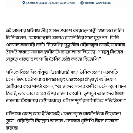
এই হামলার ঘটনায় তীব্র ক্ষোভ প্রকাশ করেছেন মন্ত্রী জ্যোৎস্না মান্ডি।
তিনি বলেন, “আমার স্বামী কোনও রাজনীতির সঙ্গে যুক্ত নন। তিনি
একজন সরকারি কর্মী। বিজেপির দুষ্কৃতীরা পরিকল্পনা করেই আমাকে
টার্গেট করতে আমার স্বামীর উপর হামলা চালিয়েছে। শান্তনু সিংহের
নেতৃত্বে খাতড়ায় অশান্তি তৈরির চেষ্টা করছে বিজেপি।”
এদিকে বিজেপির বাঁকুড়া (Bankura) সাংগঠনিক জেলা সভাপতি
প্রসেনজিৎ চট্টোপাধ্যায় (Prasenjit Chattopadhyay) অভিযোগ
অস্বীকার করে পাল্টা বলেন, “আমাদের দলের কর্মীরা ঘটনাস্থলে ছিল
ঠিকই, তবে তারা কারও উপর হামলা করেনি। তৃণমূল আমাদের মিথ্যা
মামলায় ফাঁসানোর চেষ্টা করছে। এটা সম্পূর্ণ রাজনৈতিক প্রতিহিংসা।”
ঘটনাকে কেন্দ্র করে ইতিমধ্যেই খাতড়া জুড়ে রাজনৈতিক উত্তেজনা
তুঙ্গে। পরিস্থিতি নিয়ন্ত্রণে আনতে এলাকায় পুলিশি টহল বাড়ানো
হয়েছে।