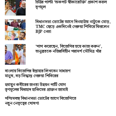
চিঠির পাল্টা ‘অকপট স্বীকারোক্তি’ প্রকাশ করল
তৃণমূল
বিধানসভা ভোটের আগে দিনহাটায় নাটুকে মোড়,
TMC ছেড়ে একদিনেই গেরুয়া শিবিরে ফিরলেন
BJP নেতা
‘পাপ করেছেন, বিজেপির হয়ে কাজ করুন’,
অনুব্রতকে নজিরবিহীন পরামর্শ সৌমিত্র খাঁর
বাংলায় বিজেপির ইস্তাহার লিখবেন সাধারণ
মানুষ, বড় সিদ্ধান্ত গেরুয়া শিবিরের
হুমায়ুন কবীরের জনতা উন্নয়ন পার্টি যোগ
তৃণমূলের ফিরহাদ হাকিমের প্রাক্তন জামাই
পশ্চিমবঙ্গ বিধানসভা ভোটের আগে বিজেপিতে
নতুন নেতৃত্বের ঘোষণা