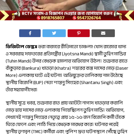
ডিজিটাল ডেস্কঃ
ভরা বাজারে রীতিমতো চাঞ্চল্য! খোদ রাজ্যের খাদ্য
ও সরবরাহ দফতরের প্রতিমন্ত্রীর (Jyotsna Mandi) স্বামী তুহিন মান্ডির
(Tuhin Mandi) উপর বেধড়ক হামলার অভিযোগ উঠল। শুক্রবার রাতে
বাঁকুড়ার (Bankura) খাতড়া (Khatra) শহরের ব্যস্ত দাসের মোড় (Daser
More) এলাকায় ঘটে এই ঘটনা। অভিযুক্তের তালিকায় নাম উঠেছে
স্থানীয় বিজেপি (BJP) নেতা শান্তনু সিংহের (Shantanu Singh) এবং
তাঁর সহযোগীদের।
স্থানীয় সূত্রে খবর, শুক্রবার রাত প্রায় আটটা নাগাদ খাতড়ার করালি
মোড় হয়ে দাসের মোড় এলাকায় গিয়েছিলেন তুহিন মান্ডি। অভিযোগ,
সেখানেই শান্তনু সিংহের নেতৃত্বে প্রায় ১৫-১৬ জন বিজেপি কর্মী তাঁকে
ঘিরে ফেলে এবং লাঠি দিয়ে বেধড়ক মারধর করে। ঘটনার পরেই
স্থানীয় তৃণমূল (TMC) কর্মীরা এবং পুলিশ দ্রুত ঘটনাস্থলে পৌঁছে তুহিন