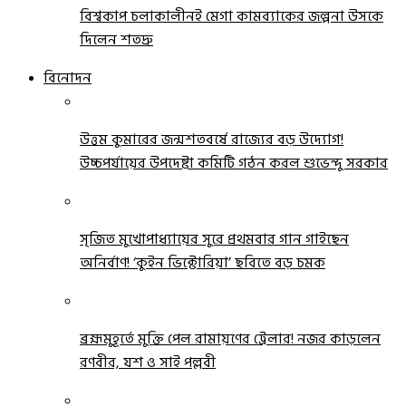
বিশ্বকাপ চলাকালীনই মেগা কামব্যাকের জল্পনা উসকে
দিলেন শতদ্রু
বিনোদন
উত্তম কুমারের জন্মশতবর্ষে রাজ্যের বড় উদ্যোগ!
উচ্চপর্যায়ের উপদেষ্টা কমিটি গঠন করল শুভেন্দু সরকার
সৃজিত মুখোপাধ্যায়ের সুরে প্রথমবার গান গাইছেন
অনির্বাণ! ‘কুইন ভিক্টোরিয়া’ ছবিতে বড় চমক
ব্রহ্মমুহূর্তে মুক্তি পেল রামায়ণের ট্রেলার! নজর কাড়লেন
রণবীর, যশ ও সাই পল্লবী