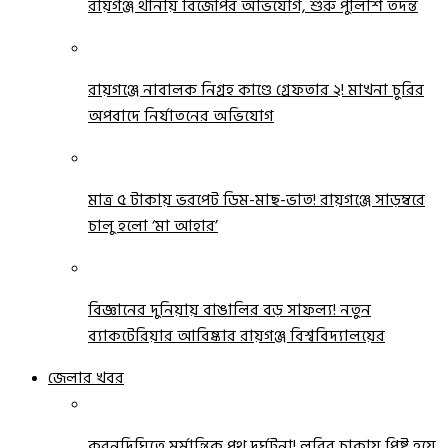
রায়গঞ্জ থানায় বিজেপির অভিযোগ, শুরু পুলিশি তদন্ত
রায়গঞ্জে নাবালক নিগ্রহ কাণ্ডে গ্রেফতার ২! মাখনা চুরির
অপবাদে নির্যাতনের অভিযোগ
মাত্র ৫ টাকায় ভরপেট ডিম-মাছ-ভাত! রায়গঞ্জে সাড়ম্বরে
চালু হলো ‘মা আহার’
বিজ্ঞানের দুনিয়ায় বাঙালির বড় সাফল্য! নতুন
ব্যাকটেরিয়ার আবিষ্কার রায়গঞ্জ বিশ্ববিদ্যালয়ের
জেলার খবর
করনদিঘিতে মর্মান্তিক পথ দুর্ঘটনা! লরির চাকায় পিষ্ট হয়ে