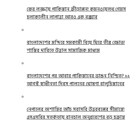
ফের লজ্জায় পাকিস্তান ক্রীড়াঙ্গন! কমনওয়েলথ গেমস
চলাকালীন লাপাত্তা আরও এক বক্সার
বাংলাদেশের মন্দিরে সমকামী বিয়ে ঘিরে তীব্র ক্ষোভ!
শাস্তির দাবিতে উত্তাল সামাজিক মাধ্যম
বাংলাদেশের পর আবার পাকিস্তানের ভাঙন নিশ্চিত? ১১
আগস্ট স্বাধীনতা দিবস পালনের ঘোষণা বালুচিস্তানের
নেপালের অশান্তির আঁচ সরাসরি উত্তরবঙ্গের সীমান্তে!
এসএসবির সতর্কতায় বানচাল অনুপ্রবেশের বড় চক্রান্ত