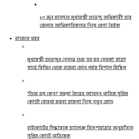
১০ জুন মালদহে মুখ্যমন্ত্রী শুভেন্দু অধিকারী! চার
জেলার আধিকারিকদের নিয়ে মেগা বৈঠক
রাজ্যের খবর
মুখ্যমন্ত্রী শুভেন্দুর নেতৃত্বে শুরু ‘হর ঘর তেরঙ্গা’ যাত্রা!
সার্ভে বিল্ডিং থেকে হাজরা মোড় পর্যন্ত বিশাল মিছিল
‘ডিমে ভয় কেন?’ মহুয়া মৈত্রের আবেদন খারিজ সুপ্রিম
কোর্টে! বোরখা মন্তব্য মামলা নিয়ে নতুন মোড়
হাইকোর্টের সিদ্ধান্তকে চ্যালেঞ্জ! বিদেশযাত্রার অনুমতিতে
সুপ্রিম কোর্টে অভিষেক