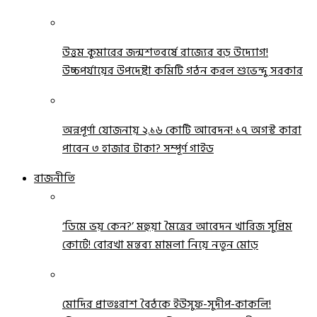
উত্তম কুমারের জন্মশতবর্ষে রাজ্যের বড় উদ্যোগ!
উচ্চপর্যায়ের উপদেষ্টা কমিটি গঠন করল শুভেন্দু সরকার
অন্নপূর্ণা যোজনায় ২.১৬ কোটি আবেদন! ১৭ অগস্ট কারা
পাবেন ৩ হাজার টাকা? সম্পূর্ণ গাইড
রাজনীতি
‘ডিমে ভয় কেন?’ মহুয়া মৈত্রের আবেদন খারিজ সুপ্রিম
কোর্টে! বোরখা মন্তব্য মামলা নিয়ে নতুন মোড়
মোদির প্রাতঃরাশ বৈঠকে ইউসুফ-সুদীপ-কাকলি!