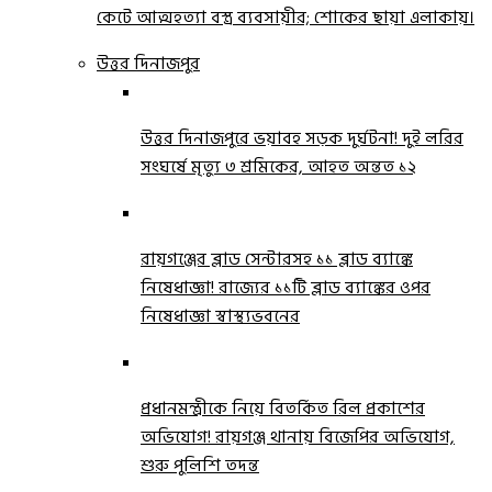
কেটে আত্মহত্যা বস্ত্র ব্যবসায়ীর; শোকের ছায়া এলাকায়।
উত্তর দিনাজপুর
উত্তর দিনাজপুরে ভয়াবহ সড়ক দুর্ঘটনা! দুই লরির
সংঘর্ষে মৃত্যু ৩ শ্রমিকের, আহত অন্তত ১২
রায়গঞ্জের ব্লাড সেন্টারসহ ১১ ব্লাড ব্যাঙ্কে
নিষেধাজ্ঞা! রাজ্যের ১১টি ব্লাড ব্যাঙ্কের ওপর
নিষেধাজ্ঞা স্বাস্থ্যভবনের
প্রধানমন্ত্রীকে নিয়ে বিতর্কিত রিল প্রকাশের
অভিযোগ! রায়গঞ্জ থানায় বিজেপির অভিযোগ,
শুরু পুলিশি তদন্ত