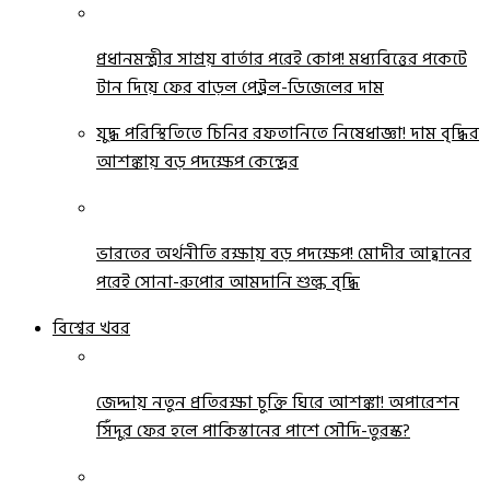
প্রধানমন্ত্রীর সাশ্রয় বার্তার পরেই কোপ! মধ্যবিত্তের পকেটে
টান দিয়ে ফের বাড়ল পেট্রল-ডিজেলের দাম
যুদ্ধ পরিস্থিতিতে চিনির রফতানিতে নিষেধাজ্ঞা! দাম বৃদ্ধির
আশঙ্কায় বড় পদক্ষেপ কেন্দ্রের
ভারতের অর্থনীতি রক্ষায় বড় পদক্ষেপ! মোদীর আহ্বানের
পরেই সোনা-রুপোর আমদানি শুল্ক বৃদ্ধি
বিশ্বের খবর
জেদ্দায় নতুন প্রতিরক্ষা চুক্তি ঘিরে আশঙ্কা! অপারেশন
সিঁদুর ফের হলে পাকিস্তানের পাশে সৌদি-তুরস্ক?