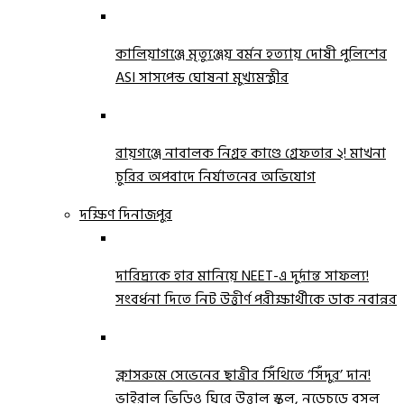
কালিয়াগঞ্জে মৃত্যুঞ্জয় বর্মন হত্যায় দোষী পুলিশের
ASI সাসপেন্ড ঘোষনা মুখ্যমন্ত্রীর
রায়গঞ্জে নাবালক নিগ্রহ কাণ্ডে গ্রেফতার ২! মাখনা
চুরির অপবাদে নির্যাতনের অভিযোগ
দক্ষিণ দিনাজপুর
দারিদ্র্যকে হার মানিয়ে NEET-এ দুর্দান্ত সাফল্য!
সংবর্ধনা দিতে নিট উত্তীর্ণ পরীক্ষার্থীকে ডাক নবান্নর
ক্লাসরুমে সেভেনের ছাত্রীর সিঁথিতে ‘সিঁদুর’ দান!
ভাইরাল ভিডিও ঘিরে উত্তাল স্কুল, নড়েচড়ে বসল