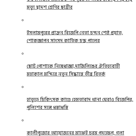
মৃত্যু দ্বাদশ শ্রেণির ছাত্রীর
ইসলামপুরের প্রাক্তন বিজেপি নেতা চন্দন শেঠ প্রয়াত,
শোকজ্ঞাপন সাংসদ কার্তিক চন্দ্র পালের
ছোট পোশাকে নিষেধাজ্ঞা,দার্জিলিঙের ঐতিহ্যবাহী
মহাকাল মন্দিরে নতুন সিদ্ধান্তে তীব্র বিতর্ক
হাতুড়ে চিকিৎসক কাণ্ডে হেমতাবাদ থানা ঘেরাও বিজেপির,
পুলিশের সঙ্গে ধস্তাধস্তি
কালীপুজোর আয়োজনের মাঝেই চরম পদক্ষেপ, গলা