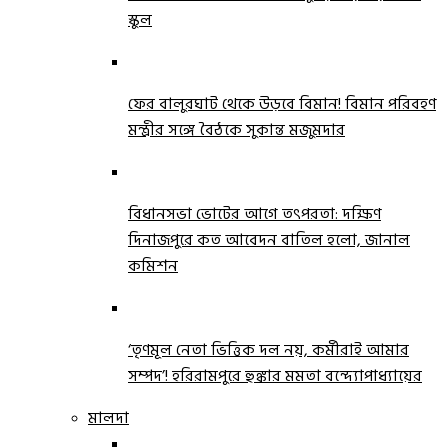
স্কুল
ফের বালুরঘাট থেকে উড়বে বিমান! বিমান পরিবহণ
মন্ত্রীর সঙ্গে বৈঠকে সুকান্ত মজুমদার
বিধানসভা ভোটের আগে তৎপরতা: দক্ষিণ
দিনাজপুরে কত আবেদন বাতিল হলো, জানাল
কমিশন
‘তৃণমূল নেতা ভিত্তিক দল নয়, কর্মীরাই আমার
সম্পদ’! হরিরামপুরে হুঙ্কার মমতা বন্দ্যোপাধ্যায়ের
মালদা