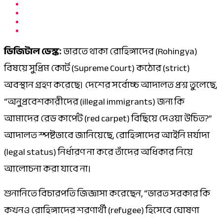
ডিজিটাল ডেস্ক:
ভারতে থাকা রোহিঙ্গাদের (Rohingya)
বিষয়ে সুপ্রিম কোর্ট (Supreme Court) কঠোর (strict)
অবস্থান গ্রহণ করেছে। দেশের সর্বোচ্চ আদালত প্রশ্ন তুলেছে,
“অনুপ্রবেশকারীদের (illegal immigrants) জন্য কি
আমাদের রেড কার্পেট (red carpet) বিছিয়ে দেওয়া উচিত?”
আদালত স্পষ্টভাবে জানিয়েছে, রোহিঙ্গাদের আইনি মর্যাদা
(legal status) নির্ধারণ না করে তাঁদের অধিকার নিয়ে
আলোচনা করা যাবে না।
শুনানিতে বিচারপতি জিজ্ঞাসা করেছেন, “ভারত সরকার কি
কখনও রোহিঙ্গাদের শরণার্থী (refugee) হিসেবে ঘোষণা