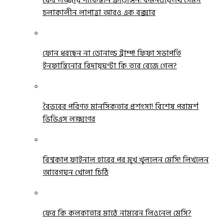
ফের লজ্জায় পাকিস্তান ক্রীড়াঙ্গন! কমনওয়েলথ গেমস
চলাকালীন লাপাত্তা আরও এক বক্সার
ফোন ধরছেন না ডোনাল্ড ট্রাম্প! ফিফা সভাপতি
ইনফান্তিনোর বিদায়ঘণ্টা কি তবে বেজে গেল?
বৈভবের পরিণত মানসিকতার প্রশংসা! বিশেষ পরামর্শ
ভিভিএস লক্ষ্মণের
বিশ্বকাপ ফাইনাল হারের পর মুখ খুললেন মেসি! লিখলেন
আবেগঘন খোলা চিঠি
ফের কি কলকাতার মাঠে নামবেন লিওনেল মেসি?