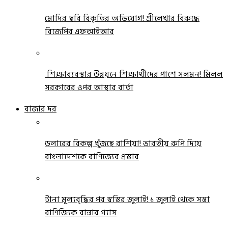
মোদির ছবি বিকৃতির অভিযোগ! শ্রীলেখার বিরুদ্ধে
বিজেপির এফআইআর
শিক্ষাব্যবস্থার উন্নয়নে শিক্ষার্থীদের পাশে সলমন! মিলল
সরকারের ওপর আস্থার বার্তা
বাজার দর
ডলারের বিকল্প খুঁজছে রাশিয়া! ভারতীয় রুপি দিয়ে
বাংলাদেশকে বাণিজ্যের প্রস্তাব
টানা মূল্যবৃদ্ধির পর স্বস্তির জুলাই! ১ জুলাই থেকে সস্তা
বাণিজ্যিক রান্নার গ্যাস