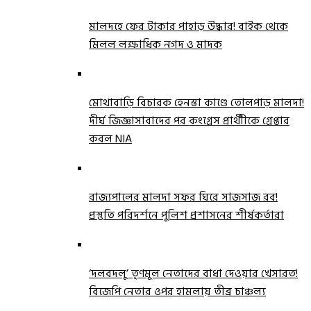
মালদহে ফের টাকার পাহাড় উদ্ধার! বাইক থেকে
মিলল লক্ষাধিক নগদ ও মাদক
মোথাবাড়ি বিচারক হেনস্তা কাণ্ডে তোলপাড় মালদা!
দীর্ঘ জিজ্ঞাসাবাদের পর কংগ্রেস প্রার্থীীকে গ্রেপ্তার
করল NIA
রাজ্যপালের মালদা সফর ঘিরে সাজসাজ রব!
প্রস্তুতি পরিদর্শনে পুলিশ প্রশাসনের শীর্ষকর্তারা
‘দলবদলু’ তৃণমূল নেতাদের বাধা দেওয়ার খেসারত!
বিজেপি নেতার ওপর হামলায় তীব্র চাঞ্চল্য