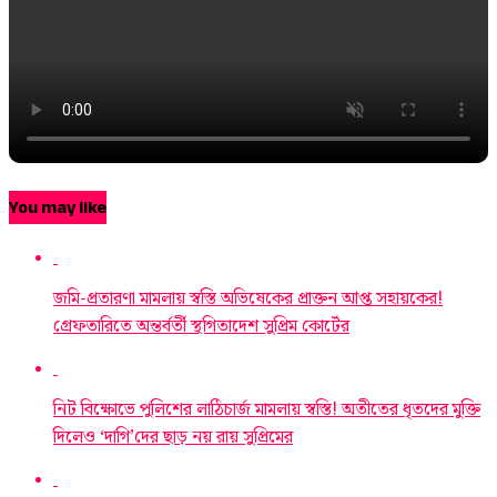
You may like
জমি-প্রতারণা মামলায় স্বস্তি অভিষেকের প্রাক্তন আপ্ত সহায়কের!
গ্রেফতারিতে অন্তর্বর্তী স্থগিতাদেশ সুপ্রিম কোর্টের
নিট বিক্ষোভে পুলিশের লাঠিচার্জ মামলায় স্বস্তি! অতীতের ধৃতদের মুক্তি
দিলেও ‘দাগি’দের ছাড় নয় রায় সুপ্রিমের