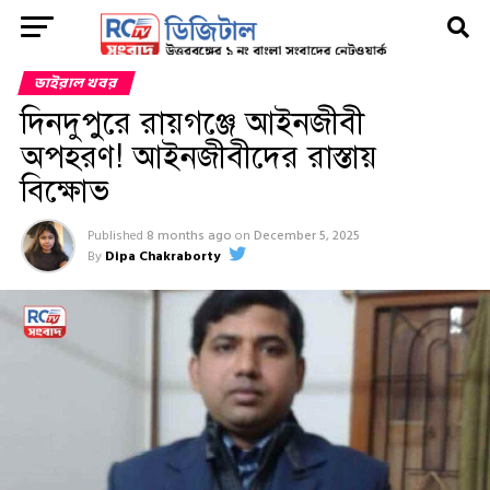
ভাইরাল খবর
দিনদুপুরে রায়গঞ্জে আইনজীবী
অপহরণ! আইনজীবীদের রাস্তায়
বিক্ষোভ
Published
8 months ago
on
December 5, 2025
By
Dipa Chakraborty