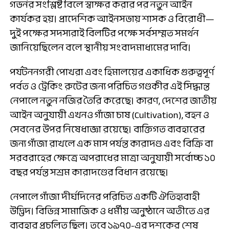
গভর্নর সংশ্লিষ্ট বিলে স্বাক্ষর করার পর নতুন আইন
কার্যকর হয়। প্রাদেশিক আইনসভায় শাসক ও বিরোধী—
দুই পক্ষের সদস্যরাই বিলটির পক্ষে সর্বসম্মত সমর্থন
জানিয়েছিলেন বলে স্থানীয় সংবাদমাধ্যমের দাবি।
পর্যটননগরী পোখরা এবং হিমালয়ের একাধিক গুরুত্বপূর্ণ
পর্বত ও ট্রেকিং রুটের জন্য পরিচিত গণ্ডকীর এই সিদ্ধান্ত
নেপালে নতুন নজির তৈরি করেছে। কারণ, দেশের জাতীয়
আইন অনুযায়ী এখনও গাঁজা চাষ (Cultivation), বহন ও
সেবনের উপর নিষেধাজ্ঞা রয়েছে। ব্যক্তিগত ব্যবহারের
জন্য গাঁজা রাখলে এক মাস পর্যন্ত কারাদণ্ড এবং বিক্রি বা
সরবরাহের ক্ষেত্রে অপরাধের মাত্রা অনুযায়ী সর্বোচ্চ ১০
বছর পর্যন্ত সশ্রম কারাদণ্ডের বিধান রয়েছে।
নেপালে গাঁজা দীর্ঘদিনের পরিচিত একটি ঐতিহ্যবাহী
উদ্ভিদ। বিভিন্ন সামাজিক ও ধর্মীয় অনুষ্ঠানে অতীতে এর
ব্যবহার প্রচলিত ছিল। তবে ১৯৭০-এর দশকের শেষ