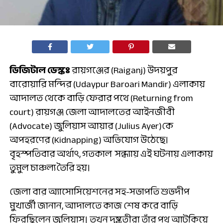
ডিজিটাল ডেস্কঃ
রায়গঞ্জের (Raiganj) উদয়পুর
বারোয়ারি মন্দির (Udaypur Baroari Mandir) এলাকায়
আদালত থেকে বাড়ি ফেরার পথে (Returning from
court) রায়গঞ্জ জেলা আদালতের আইনজীবী
(Advocate) জুলিয়াস আয়ার (Julius Ayer)কে
অপহরণের (Kidnapping) অভিযোগ উঠেছে।
বৃহস্পতিবার অর্থাৎ, গতকাল সন্ধ্যায় এই ঘটনায় এলাকায়
তুমুল চাঞ্চল্য তৈরি হয়।
জেলা বার অ্যাসোসিয়েশনের সহ-সভাপতি শুভদীপ
মুখার্জী জানান, আদালতে কাজ শেষ করে বাড়ি
ফিরছিলেন জুলিয়াস। তখন দুষ্কৃতীরা তাঁর পথ আটকিয়ে