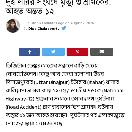
দুই লরির সংঘর্ষে মৃত্যু ৩ শ্রমিকের,
আহত অন্তত ১২
Published
43 minutes ago
on
August 7, 2026
By
Dipa Chakraborty
ডিজিটাল ডেস্কঃ কাজের সন্ধানে বাড়ি থেকে
বেরিয়েছিলেন। কিন্তু আর ফেরা হলো না। উত্তর
দিনাজপুরের (Uttar Dinajpur) ইটাহার (Itahar) থানার
বালিয়াপাড়া এলাকায় ১২ নম্বর জাতীয় সড়কে (National
Highway-12) শুক্রবার সকালে ভয়াবহ পথ দুর্ঘটনায়
(Road Accident) প্রাণ হারালেন তিন শ্রমিক। ঘটনায়
অন্তত ১২ জন আহত হয়েছেন। দুর্ঘটনার পর এলাকাজুড়ে
শোকের ছায়া নেমে এসেছে।