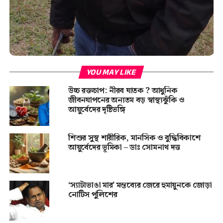
YOU MAY LIKE
উচ্চ রক্তচাপ: নীরব ঘাতক ? আধুনিক
জীবনযাপনের অন্যতম বড় স্বাস্থ্যঝুঁকি ও
আয়ুর্বেদের দৃষ্টিভঙ্গি
শিশুর সুস্থ শারীরিক, মানসিক ও বুদ্ধিবিকাশে
আয়ুর্বেদের ভূমিকা – ডাঃ সোমনাথ দত্ত
‘স্যাটাভাঙা মার’ মন্তব্যের জেরে হুমায়ুনকে জোড়া
নোটিস পুলিশের