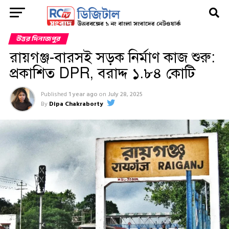
উত্তর দিনাজপুর
রায়গঞ্জ-বারসই সড়ক নির্মাণ কাজ শুরু:
প্রকাশিত DPR, বরাদ্দ ১.৮৪ কোটি
Published
1 year ago
on
July 28, 2025
By
Dipa Chakraborty