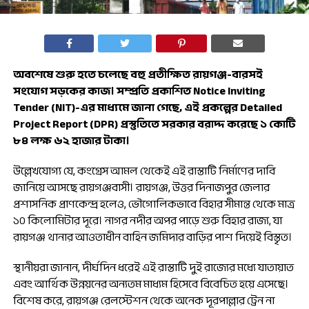
অবশেষে শুরু হতে চলেছে বহু প্রতীক্ষিত রায়গঞ্জ-বারসই
সংযোগ সড়কের কাজ। সম্প্রতি প্রকাশিত Notice Inviting
Tender (NIT)-এর মাধ্যমে জানা গেছে, এই প্রকল্পের Detailed
Project Report (DPR) প্রস্তুতিতে সরকার বরাদ্দ করেছে ১ কোটি
৮৪ লক্ষ ৬২ হাজার টাকা।
উল্লেখযোগ্য যে, কংগ্রেস আমল থেকেই এই রাস্তাটি নির্মাণের দাবি
জানিয়ে আসছে রায়গঞ্জবাসী। রায়গঞ্জ, উত্তর দিনাজপুর জেলার
প্রশাসনিক প্রাণকেন্দ্র হলেও, ভৌগোলিকভাবে বিহার সীমান্ত থেকে মাত্র
১০ কিলোমিটার দূরে। নাগর নদীর অপর পাড়ে শুরু বিহার রাজ্য, যা
রায়গঞ্জ থানার আওতাধীন বাহিন জমিদার বাড়ির পাশ দিয়েই বিস্তৃত।
স্থানীয়রা জানান, দীর্ঘদিন ধরেই এই রাস্তাটি দুই রাজ্যের মধ্যে যাতায়াত
এবং আর্থিক উন্নয়নের অন্যতম মাধ্যম হিসেবে বিবেচিত হয়ে এসেছে।
বিশেষ করে, রায়গঞ্জ রেলস্টেশন থেকে অনেক দূরপাল্লার ট্রেন না