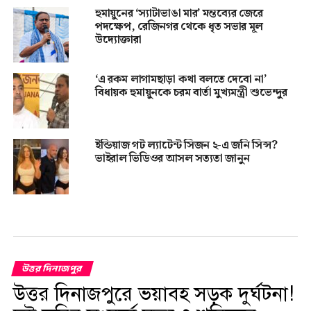
হুমায়ুনের ‘স্যাটাভাঙা মার’ মন্তব্যের জেরে
পদক্ষেপ, রেজিনগর থেকে ধৃত সভার মূল
উদ্যোক্তারা
‘এ রকম লাগামছাড়া কথা বলতে দেবো না’
বিধায়ক হুমায়ুনকে চরম বার্তা মুখ্যমন্ত্রী শুভেন্দুর
ইন্ডিয়াজ গট ল্যাটেন্ট সিজন ২-এ জনি সিন্স?
ভাইরাল ভিডিওর আসল সত্যতা জানুন
উত্তর দিনাজপুর
উত্তর দিনাজপুরে ভয়াবহ সড়ক দুর্ঘটনা!