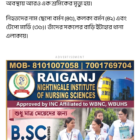
অবস্থায় আরও এক শ্রমিকের মৃত্যু হয়।
নিহতদের নাম ছেপো বর্মন (৪৫), কলকা বর্মন (৪২) এবং
টেপো মার্ডি (৩৬)। তাঁদের সকলের বাড়ি ইটাহার থানা
এলাকায়।
ADVERTISEMENT