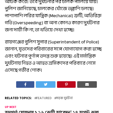
আটক করে। তবে দুর্ঘটনার পর চালক পালিয়ে যায়।
পুলিশ জানিয়েছে, চালকের খোঁজে তল্লাশি চলছে।
পাশাপাশি লরির যান্ত্রিক (Mechanical) ত্রুটি, অতিরিক্ত
গতি (Overspeeding) বা অন্য কোনও কারণ দুর্ঘটনার
জন্য দায়ী কি না, তা খতিয়ে দেখা হচ্ছে।
রায়গঞ্জের পুলিশ সুপার (Superintendent of Police)
জানান, মৃতদের পরিবারের সঙ্গে যোগাযোগ করা হচ্ছে
এবং ঘটনার পূর্ণাঙ্গ তদন্ত শুরু হয়েছে। এই মর্মান্তিক
দুর্ঘটনায় নিহত ও আহত শ্রমিকদের পরিবারে নেমে
এসেছে গভীর শোক।
RELATED TOPICS:
FEATURED
সড়ক দুর্ঘটনা
UP NEXT
অন্নপূর্ণা যোজনায় ২.১৬ কোটি আবেদন! ১৭ অগস্ট কারা