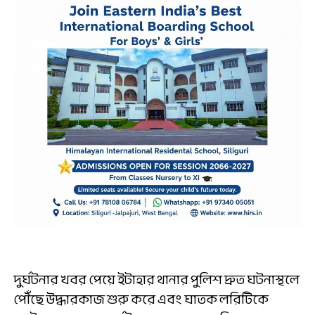
দুর্ঘটনার খবর পেয়ে ইটাহার থানার পুলিশ দ্রুত ঘটনাস্থলে
পৌঁছে উদ্ধারকাজ শুরু করে এবং ঘাতক লরিটিকে