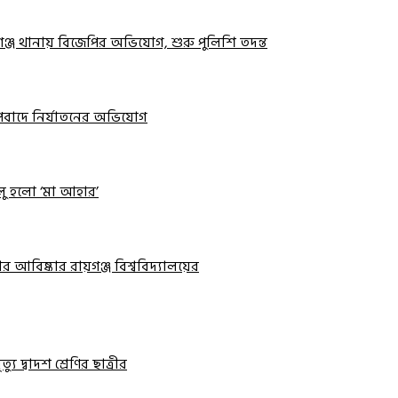
়গঞ্জ থানায় বিজেপির অভিযোগ, শুরু পুলিশি তদন্ত
 অপবাদে নির্যাতনের অভিযোগ
ালু হলো ‘মা আহার’
র আবিষ্কার রায়গঞ্জ বিশ্ববিদ্যালয়ের
ু দ্বাদশ শ্রেণির ছাত্রীর