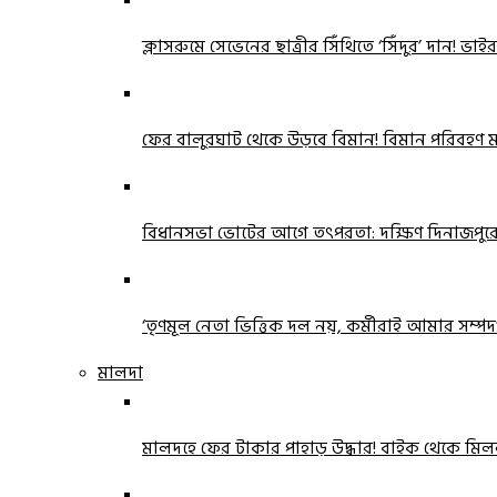
ক্লাসরুমে সেভেনের ছাত্রীর সিঁথিতে ‘সিঁদুর’ দান! ভা
ফের বালুরঘাট থেকে উড়বে বিমান! বিমান পরিবহণ মন্ত
বিধানসভা ভোটের আগে তৎপরতা: দক্ষিণ দিনাজপ
‘তৃণমূল নেতা ভিত্তিক দল নয়, কর্মীরাই আমার সম্পদ’!
মালদা
মালদহে ফের টাকার পাহাড় উদ্ধার! বাইক থেকে ম