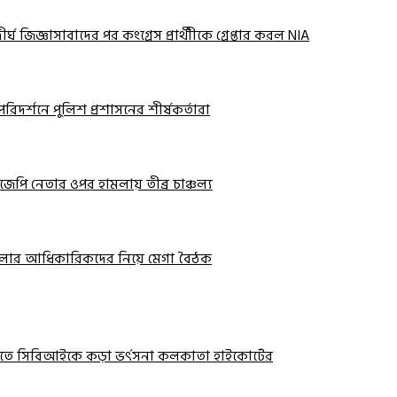
ঘ জিজ্ঞাসাবাদের পর কংগ্রেস প্রার্থীীকে গ্রেপ্তার করল NIA
রিদর্শনে পুলিশ প্রশাসনের শীর্ষকর্তারা
জেপি নেতার ওপর হামলায় তীব্র চাঞ্চল্য
ার জেলার আধিকারিকদের নিয়ে মেগা বৈঠক
তে সিবিআইকে কড়া ভর্ৎসনা কলকাতা হাইকোর্টের