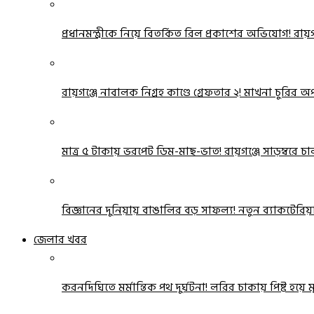
প্রধানমন্ত্রীকে নিয়ে বিতর্কিত রিল প্রকাশের অভিযোগ! রায
রায়গঞ্জে নাবালক নিগ্রহ কাণ্ডে গ্রেফতার ২! মাখনা চুরির
মাত্র ৫ টাকায় ভরপেট ডিম-মাছ-ভাত! রায়গঞ্জে সাড়ম্বরে চ
বিজ্ঞানের দুনিয়ায় বাঙালির বড় সাফল্য! নতুন ব্যাকটেরিয়া
জেলার খবর
করনদিঘিতে মর্মান্তিক পথ দুর্ঘটনা! লরির চাকায় পিষ্ট হয়ে মৃত্য