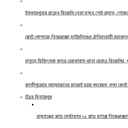
ইসলামপুরের প্রাক্তন বিজেপি নেতা চন্দন শেঠ প্রয়াত, শোকজ্
ছোট পোশাকে নিষেধাজ্ঞা,দার্জিলিঙের ঐতিহ্যবাহী মহাকাল মন্
হাতুড়ে চিকিৎসক কাণ্ডে হেমতাবাদ থানা ঘেরাও বিজেপির, পুল
কালীপুজোর আয়োজনের মাঝেই চরম পদক্ষেপ, গলা কেটে আত্
উত্তর দিনাজপুর
রায়গঞ্জের ব্লাড সেন্টারসহ ১১ ব্লাড ব্যাঙ্কে নিষেধাজ্ঞা