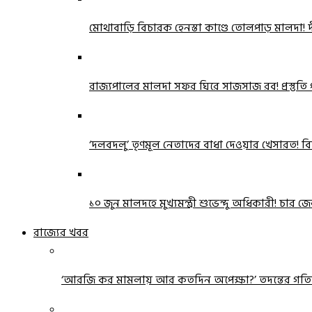
মোথাবাড়ি বিচারক হেনস্তা কাণ্ডে তোলপাড় মালদা! দীর্
রাজ্যপালের মালদা সফর ঘিরে সাজসাজ রব! প্রস্তুতি প
‘দলবদলু’ তৃণমূল নেতাদের বাধা দেওয়ার খেসারত! বি
১০ জুন মালদহে মুখ্যমন্ত্রী শুভেন্দু অধিকারী! চ
রাজ্যের খবর
‘আরজি কর মামলায় আর কতদিন অপেক্ষা?’ তদন্তের গতি