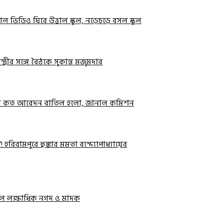
ইরাল ভিডিও ঘিরে উত্তাল স্কুল, নড়েচড়ে বসল স্কুল
্রীর সঙ্গে বৈঠকে সুকান্ত মজুমদার
ুরে কত আবেদন বাতিল হলো, জানাল কমিশন
 হরিরামপুরে হুঙ্কার মমতা বন্দ্যোপাধ্যায়ের
িলল লক্ষাধিক নগদ ও মাদক