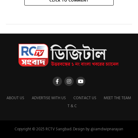
CLICK TO COMMENT
ABOUT US
ADVERTISE WITH US
CONTACT US
MEET THE TEAM
T & C
Copyright © 2025 RCTV Sangbad. Design by @iamdwipnarayan