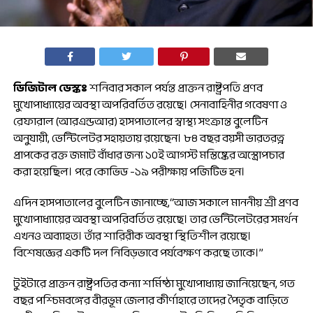
ডিজিটাল ডেস্কঃ
শনিবার সকাল পর্যন্ত প্রাক্তন রাষ্ট্রপতি প্রণব
মুখোপাধ্যায়ের অবস্থা অপরিবর্তিত রয়েছে। সেনাবাহিনীর গবেষণা ও
রেফারাল (আরএন্ডআর) হাসপাতালের স্বাস্থ্য সংক্রান্ত বুলেটিন
অনুযায়ী, ভেন্টিলেটর সহায়তায় রয়েছেন। ৮৪ বছর বয়সী ভারতরত্ন
প্রাপকের রক্ত ​​জমাট বাঁধার জন্য ১০ই আগস্ট মস্তিষ্কের অস্ত্রোপচার
করা হয়েছিল। পরে কোভিড -১৯ পরীক্ষায় পজিটিভ হন।
এদিন হাসপাতালের বুলেটিন জানাচ্ছে,“আজ সকালে মাননীয় শ্রী প্রণব
মুখোপাধ্যায়ের অবস্থা অপরিবর্তিত রয়েছে। তার ভেন্টিলেটরের সমর্থন
এখনও অব্যাহত। তাঁর শারিরীক অবস্থা স্থিতিশীল রয়েছে।
বিশেষজ্ঞের একটি দল নিবিড়ভাবে পর্যবেক্ষণ করছে তাকে।”
টুইটারে প্রাক্তন রাষ্ট্রপতির কন্যা শর্মিষ্ঠা মুখোপাধ্যায় জানিয়েছেন, গত
বছর পশ্চিমবঙ্গের বীরভূম জেলার কীর্ণাহারে তাদের পৈতৃক বাড়িতে