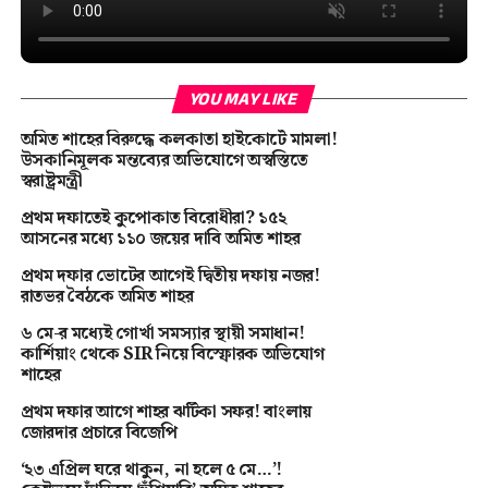
YOU MAY LIKE
অমিত শাহের বিরুদ্ধে কলকাতা হাইকোর্টে মামলা!
উসকানিমূলক মন্তব্যের অভিযোগে অস্বস্তিতে
স্বরাষ্ট্রমন্ত্রী
প্রথম দফাতেই কুপোকাত বিরোধীরা? ১৫২
আসনের মধ্যে ১১০ জয়ের দাবি অমিত শাহর
প্রথম দফার ভোটের আগেই দ্বিতীয় দফায় নজর!
রাতভর বৈঠকে অমিত শাহর
৬ মে-র মধ্যেই গোর্খা সমস্যার স্থায়ী সমাধান!
কার্শিয়াং থেকে SIR নিয়ে বিস্ফোরক অভিযোগ
শাহের
প্রথম দফার আগে শাহর ঝটিকা সফর! বাংলায়
জোরদার প্রচারে বিজেপি
‘২৩ এপ্রিল ঘরে থাকুন, না হলে ৫ মে…’!