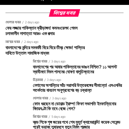
বিশ্বের খবর
খেলার খবর
2 days ago
ফের লজ্জায় পাকিস্তান ক্রীড়াঙ্গন! কমনওয়েলথ গেমস
চলাকালীন লাপাত্তা আরও এক বক্সার
বিশ্বের খবর
2 days ago
বাংলাদেশের মন্দিরে সমকামী বিয়ে ঘিরে তীব্র ক্ষোভ! শাস্তির
দাবিতে উত্তাল সামাজিক মাধ্যম
বিশ্বের খবর
3 days ago
বাংলাদেশের পর আবার পাকিস্তানের ভাঙন নিশ্চিত? ১১ আগস্ট
স্বাধীনতা দিবস পালনের ঘোষণা বালুচিস্তানের
উত্তরবঙ্গ
3 days ago
নেপালের অশান্তির আঁচ সরাসরি উত্তরবঙ্গের সীমান্তে! এসএসবির
সতর্কতায় বানচাল অনুপ্রবেশের বড় চক্রান্ত
খেলার খবর
3 days ago
ফোন ধরছেন না ডোনাল্ড ট্রাম্প! ফিফা সভাপতি ইনফান্তিনোর
বিদায়ঘণ্টা কি তবে বেজে গেল?
বিশ্বের খবর
5 days ago
ব্রড পিকে শৃঙ্গ জয়ের পথে শেষ মুহূর্ত ক্যামেরাবন্দি! কয়েক সেকেন্ড
পরেই ভয়াবহ তুষারধসে মৃত্যু নির্মল পুরজার